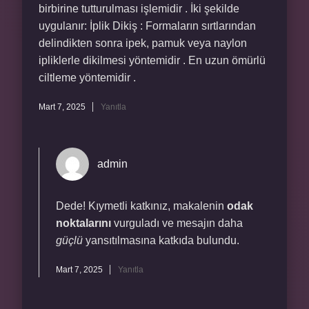
birbirine tutturulması işlemidir . İki şekilde
uygulanır: İplik Dikiş : Formaların sırtlarından
delindikten sonra ipek, pamuk veya naylon
ipliklerle dikilmesi yöntemidir . En uzun ömürlü
ciltleme yöntemidir .
Mart 7, 2025
Yanıtla
admin
Dede! Kıymetli katkınız, makalenin
odak
noktalarını
vurguladı ve mesajın daha
güçlü
yansıtılmasına katkıda bulundu.
Mart 7, 2025
Yanıtla