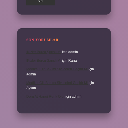
SON YORUMLAR
İKizler Burcu Şanslı Mı
için
admin
İKizler Burcu Şanslı Mı
için
Rana
Medikal Cilt Bakımı Sivilceleri Geçirir Mi
için
admin
Medikal Cilt Bakımı Sivilceleri Geçirir Mi
için
Aysun
Doru At Hangi Renk Olur
için
admin