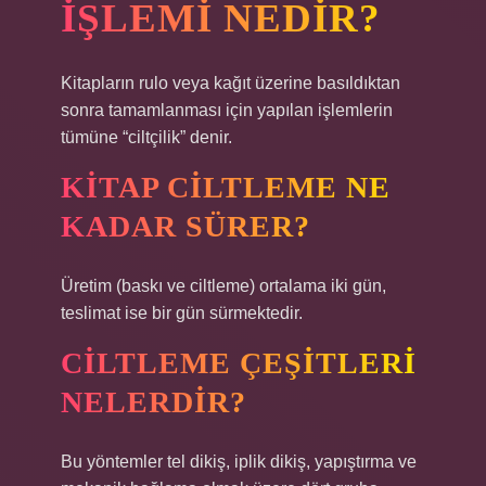
IŞLEMI NEDIR?
Kitapların rulo veya kağıt üzerine basıldıktan
sonra tamamlanması için yapılan işlemlerin
tümüne “ciltçilik” denir.
KITAP CILTLEME NE
KADAR SÜRER?
Üretim (baskı ve ciltleme) ortalama iki gün,
teslimat ise bir gün sürmektedir.
CILTLEME ÇEŞITLERI
NELERDIR?
Bu yöntemler tel dikiş, iplik dikiş, yapıştırma ve