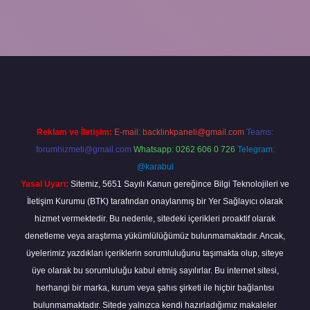
yeni giriş
grandoperabet
betexper
Reklam ve İletişim:
E-mail:
backlinkpaneli@gmail.com
Teams:
forumhizmeti@gmail.com
Whatsapp: 0262 606 0 726
Telegram:
@karabul
Yasal Uyarı:
Sitemiz, 5651 Sayılı Kanun gereğince Bilgi Teknolojileri ve
İletişim Kurumu (BTK) tarafından onaylanmış bir Yer Sağlayıcı olarak
hizmet vermektedir. Bu nedenle, sitedeki içerikleri proaktif olarak
denetleme veya araştırma yükümlülüğümüz bulunmamaktadır. Ancak,
üyelerimiz yazdıkları içeriklerin sorumluluğunu taşımakta olup, siteye
üye olarak bu sorumluluğu kabul etmiş sayılırlar. Bu internet sitesi,
herhangi bir marka, kurum veya şahıs şirketi ile hiçbir bağlantısı
bulunmamaktadır. Sitede yalnızca kendi hazırladığımız makaleler