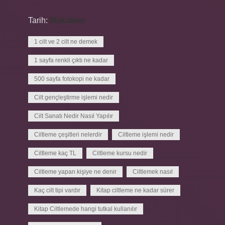
Tarih:
Makaleler
1 cilt ve 2 cilt ne demek
1 sayfa renkli çıktı ne kadar
500 sayfa fotokopi ne kadar
Cilt gençleştirme işlemi nedir
Cilt Sanatı Nedir Nasıl Yapılır
Ciltleme çeşitleri nelerdir
Ciltleme işlemi nedir
Ciltleme kaç TL
Ciltleme kursu nedir
Ciltleme yapan kişiye ne denir
Ciltlemek nasıl
Kaç cilt tipi vardır
Kitap ciltleme ne kadar sürer
Kitap Ciltlemede hangi tutkal kullanılır