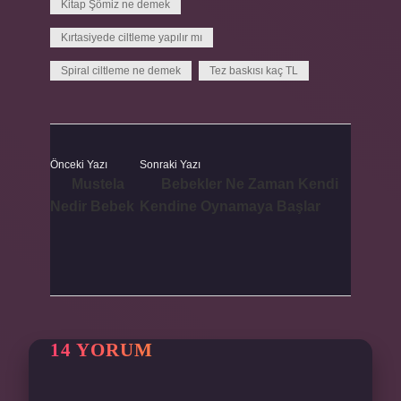
Kitap Şömiz ne demek
Kırtasiyede ciltleme yapılır mı
Spiral ciltleme ne demek
Tez baskısı kaç TL
Önceki Yazı
Sonraki Yazı
Mustela
Bebekler Ne Zaman Kendi
Nedir Bebek
Kendine Oynamaya Başlar
14 YORUM