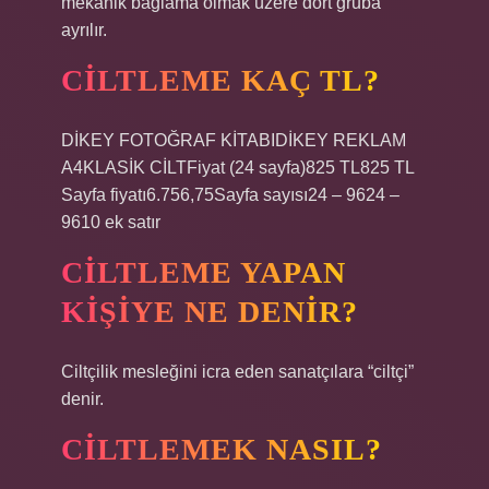
mekanik bağlama olmak üzere dört gruba
ayrılır.
CILTLEME KAÇ TL?
DİKEY FOTOĞRAF KİTABIDİKEY REKLAM
A4KLASİK CİLTFiyat (24 sayfa)825 TL825 TL
Sayfa fiyatı6.756,75Sayfa sayısı24 – 9624 –
9610 ek satır
CILTLEME YAPAN
KIŞIYE NE DENIR?
Ciltçilik mesleğini icra eden sanatçılara “ciltçi”
denir.
CILTLEMEK NASIL?