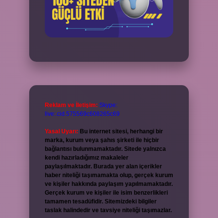
Reklam ve İletişim:
Skype:
live:.cid.575569c608265c69
Yasal Uyarı:
Bu internet sitesi, herhangi bir
marka, kurum veya şahıs şirketi ile hiçbir
bağlantısı bulunmamaktadır. Sitede yalnızca
kendi hazırladığımız makaleler
paylaşılmaktadır. Burada yer alan içerikler
haber niteliği taşımamakta olup, gerçek kurum
ve kişiler hakkında paylaşım yapılmamaktadır.
Gerçek kurum ve kişiler ile isim benzerlikleri
tamamen tesadüfidir. Sitemizdeki bilgiler
taslak halindedir ve tavsiye niteliği taşımazlar.