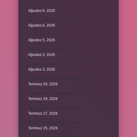
Cizye nedir ?
Ağustos 6, 2026
Kulplu beygirin kaç kulbu var ?
Ağustos 6, 2026
Avcılık spor mudur ?
Ağustos 5, 2026
Allah’ın ahlak ne demek ?
Ağustos 3, 2026
8. sınıfta Kur’an-ı Kerim var mı ?
Ağustos 3, 2026
Dünya Kupası ödülü ne kadar ?
Temmuz 29, 2026
Türklerin en büyük destanı nedir ?
Temmuz 29, 2026
Koç erkeği en iyi kimle anlaşır ?
Temmuz 27, 2026
Kazandibi sulu olursa ne yapılır ?
Temmuz 25, 2026