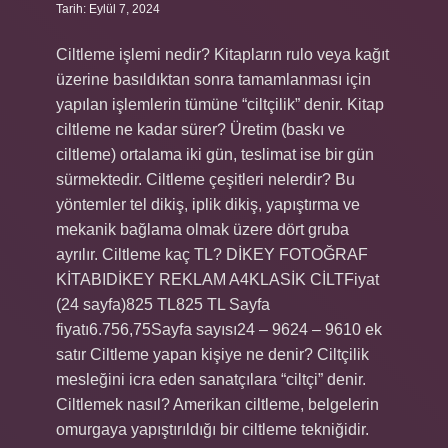
Tarih: Eylül 7, 2024
Ciltleme işlemi nedir? Kitapların rulo veya kağıt
üzerine basıldıktan sonra tamamlanması için
yapılan işlemlerin tümüne “ciltçilik” denir. Kitap
ciltleme ne kadar sürer? Üretim (baskı ve
ciltleme) ortalama iki gün, teslimat ise bir gün
sürmektedir. Ciltleme çeşitleri nelerdir? Bu
yöntemler tel dikiş, iplik dikiş, yapıştırma ve
mekanik bağlama olmak üzere dört gruba
ayrılır. Ciltleme kaç TL? DİKEY FOTOĞRAF
KİTABIDİKEY REKLAM A4KLASİK CİLTFiyat
(24 sayfa)825 TL825 TL Sayfa
fiyatı6.756,75Sayfa sayısı24 – 9624 – 9610 ek
satır Ciltleme yapan kişiye ne denir? Ciltçilik
mesleğini icra eden sanatçılara “ciltçi” denir.
Ciltlemek nasıl? Amerikan ciltleme, belgelerin
omurgaya yapıştırıldığı bir ciltleme tekniğidir.