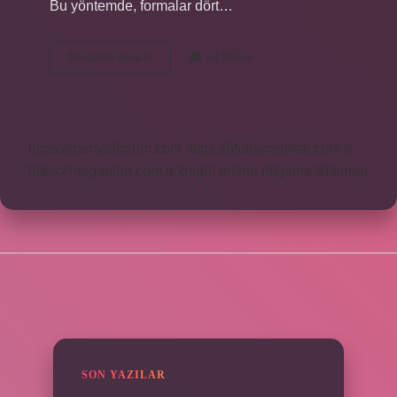
Bu yöntemde, formalar dört…
Ciltleme
Devamını okuyun
14 Yorum
Işlemi
Nasıl
Yapılır
https://rosmedforum.com
https://btibbimedikal.com.tr
https://megaplan.com.tr
knight online
nttgame
Sitemap
SIDEBAR
SON YAZILAR