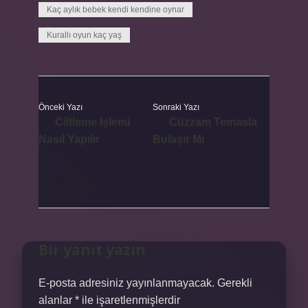
Kaç aylık bebek kendi kendine oynar
Kurallı oyun kaç yaş
Önceki Yazı
Sonraki Yazı
Ciltleme Işlemi
Cüzzam Temasla
Nasıl Yapılır
Bulaşır Mı
Bir yanıt yazın
E-posta adresiniz yayınlanmayacak.
Gerekli
alanlar
*
ile işaretlenmişlerdir