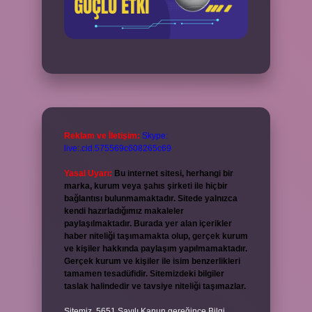
Reklam ve İletişim:
Skype:
live:.cid.575569c608265c69
Yasal Uyarı:
Bu internet sitesi, herhangi bir
marka, kurum veya şahıs şirketi ile hiçbir
bağlantısı bulunmamaktadır. Sitede yalnızca
kendi hazırladığımız makaleler
paylaşılmaktadır. Burada yer alan içerikler
haber niteliği taşımamakta olup, gerçek kurum
ve kişiler hakkında paylaşım yapılmamaktadır.
Gerçek kurum ve kişiler ile isim benzerlikleri
tamamen tesadüfidir. Sitemizdeki bilgiler
taslak halindedir ve tavsiye niteliği taşımazlar.
Sitemiz, 5651 Sayılı Kanun gereğince Bilgi