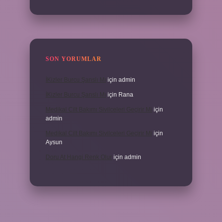
SON YORUMLAR
İKizler Burcu Şanslı Mı
için
admin
İKizler Burcu Şanslı Mı
için
Rana
Medikal Cilt Bakımı Sivilceleri Geçirir Mi
için
admin
Medikal Cilt Bakımı Sivilceleri Geçirir Mi
için
Aysun
Doru At Hangi Renk Olur
için
admin