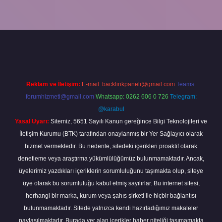
ş
ilbet yeni giriş
grandoperabet
betexper
Reklam ve İletişim:
E-mail:
backlinkpaneli@gmail.com
Teams:
forumhizmeti@gmail.com
Whatsapp: 0262 606 0 726
Telegram:
@karabul
Yasal Uyarı:
Sitemiz, 5651 Sayılı Kanun gereğince Bilgi Teknolojileri ve
İletişim Kurumu (BTK) tarafından onaylanmış bir Yer Sağlayıcı olarak
hizmet vermektedir. Bu nedenle, sitedeki içerikleri proaktif olarak
denetleme veya araştırma yükümlülüğümüz bulunmamaktadır. Ancak,
üyelerimiz yazdıkları içeriklerin sorumluluğunu taşımakta olup, siteye
üye olarak bu sorumluluğu kabul etmiş sayılırlar. Bu internet sitesi,
herhangi bir marka, kurum veya şahıs şirketi ile hiçbir bağlantısı
bulunmamaktadır. Sitede yalnızca kendi hazırladığımız makaleler
paylaşılmaktadır. Burada yer alan içerikler haber niteliği taşımamakta