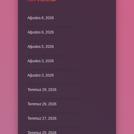
SON YAZILAR
Cizye nedir ?
Ağustos 6, 2026
Kulplu beygirin kaç kulbu var ?
Ağustos 6, 2026
Avcılık spor mudur ?
Ağustos 5, 2026
Allah’ın ahlak ne demek ?
Ağustos 3, 2026
8. sınıfta Kur’an-ı Kerim var mı ?
Ağustos 3, 2026
Dünya Kupası ödülü ne kadar ?
Temmuz 29, 2026
Türklerin en büyük destanı nedir ?
Temmuz 29, 2026
Koç erkeği en iyi kimle anlaşır ?
Temmuz 27, 2026
Kazandibi sulu olursa ne yapılır ?
Temmuz 25, 2026