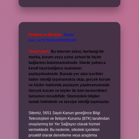
Reklam ve İletişim:
Skype:
live:.cid.575569c608265c69
Yasal Uyarı:
Bu internet sitesi, herhangi bir
marka, kurum veya şahıs şirketi ile hiçbir
bağlantısı bulunmamaktadır. Sitede yalnızca
kendi hazırladığımız makaleler
paylaşılmaktadır. Burada yer alan içerikler
haber niteliği taşımamakta olup, gerçek kurum
ve kişiler hakkında paylaşım yapılmamaktadır.
Gerçek kurum ve kişiler ile isim benzerlikleri
tamamen tesadüfidir. Sitemizdeki bilgiler
taslak halindedir ve tavsiye niteliği taşımazlar.
Sitemiz, 5651 Sayılı Kanun gereğince Bilgi
Teknolojileri ve İletişim Kurumu (BTK) tarafından
onaylanmış bir Yer Sağlayıcı olarak hizmet
vermektedir. Bu nedenle, sitedeki içerikleri
proaktif olarak denetleme veya araştırma