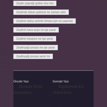
Zeytin yaprağı gübre olur mu
Zeytinde taban gübresi ne zaman atılır
Zeytinin daha verimli olması için ne yapmalı
Zeytinin kara suyu ne işe yarar
Zeytinin küspesi ne işe yarar
Zeytinyağı posası ne işe yarar
Zeytinyağı posası yenir mi
Önceki Yazı
Sonraki Yazı
Nerede Ürün
İNgilterede En
Satabilirim
Yetkili Kim