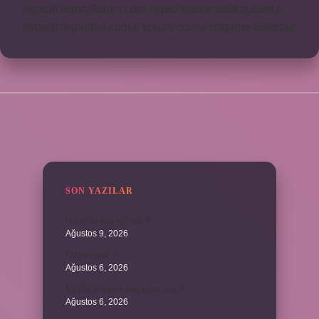
https://rosmedforum.com
https://btibbimedikal.com.tr
https://megaplan.com.tr
knight online
nttgame
Sitemap
SIDEBAR
SON YAZILAR
Urfalı’da kaç kişi var ?
Ağustos 9, 2026
Cizye nedir ?
Ağustos 6, 2026
Kulplu beygirin kaç kulbu var ?
Ağustos 6, 2026