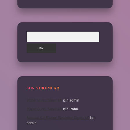
Arama
SON YORUMLAR
İKizler Burcu Şanslı Mı
için
admin
İKizler Burcu Şanslı Mı
için
Rana
Medikal Cilt Bakımı Sivilceleri Geçirir Mi
için
admin