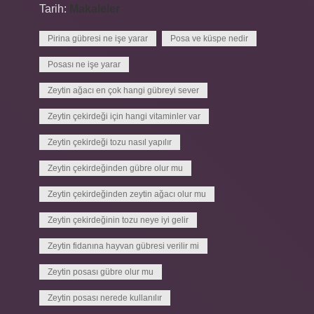
Tarih:
Makaleler
Pirina gübresi ne işe yarar
Posa ve küspe nedir
Posası ne işe yarar
Zeytin ağacı en çok hangi gübreyi sever
Zeytin çekirdeği için hangi vitaminler var
Zeytin çekirdeği tozu nasıl yapılır
Zeytin çekirdeğinden gübre olur mu
Zeytin çekirdeğinden zeytin ağacı olur mu
Zeytin çekirdeğinin tozu neye iyi gelir
Zeytin fidanına hayvan gübresi verilir mi
Zeytin posası gübre olur mu
Zeytin posası nerede kullanılır