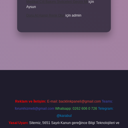
Medikal Cilt Bakımı Sivilceleri Geçirir Mi
için
Aysun
Doru At Hangi Renk Olur
için
admin
er
Reklam ve İletişim:
E-mail:
backlinkpaneli@gmail.com
Teams:
forumhizmeti@gmail.com
Whatsapp: 0262 606 0 726
Telegram:
@karabul
Yasal Uyarı:
Sitemiz, 5651 Sayılı Kanun gereğince Bilgi Teknolojileri ve