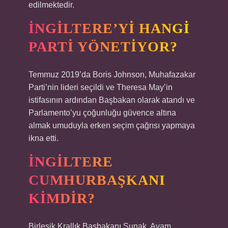
edilmektedir.
İNGILTERE’YI HANGI
PARTI YÖNETIYOR?
Temmuz 2019’da Boris Johnson, Muhafazakar
Parti’nin lideri seçildi ve Theresa May’in
istifasının ardından Başbakan olarak atandı ve
Parlamento’yu çoğunluğu güvence altına
almak umuduyla erken seçim çağrısı yapmaya
ikna etti.
İNGILTERE
CUMHURBAŞKANI
KIMDIR?
Birleşik Krallık Başbakanı Sunak, Avam