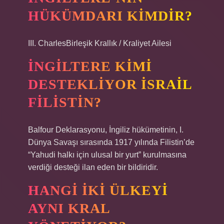
HÜKÜMDARI KIMDIR?
III. CharlesBirleşik Krallık / Kraliyet Ailesi
İNGILTERE KIMI
DESTEKLIYOR İSRAIL
FILISTIN?
Balfour Deklarasyonu, İngiliz hükümetinin, I.
Dünya Savaşı sırasında 1917 yılında Filistin’de
“Yahudi halkı için ulusal bir yurt” kurulmasına
verdiği desteği ilan eden bir bildiridir.
HANGI IKI ÜLKEYI
AYNI KRAL