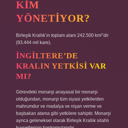
KIM
YÖNETIYOR?
Birleşik Krallık’ın toplam alanı 242.500 km²’dir
(93.444 mil kare).
İNGILTERE’DE
KRALIN YETKISI VAR
MI?
Görevdeki monarşi anayasal bir monarşi
olduğundan, monarşi tüm siyasi yetkilerden
mahrumdur ve madalya ve nişan verme ve
başbakan atama gibi yetkilere sahiptir. Monarşi
ayrıca geleneksel olarak Birleşik Krallık silahlı
kuvvetlerinin başkomutanıdır.