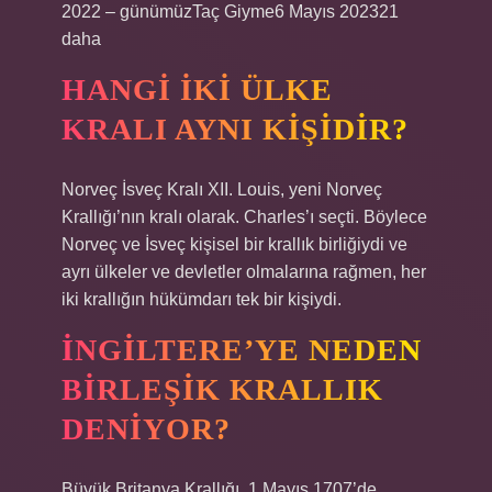
2022 – günümüzTaç Giyme6 Mayıs 202321
daha
HANGI IKI ÜLKE
KRALI AYNI KIŞIDIR?
Norveç İsveç Kralı XII. Louis, yeni Norveç
Krallığı’nın kralı olarak. Charles’ı seçti. Böylece
Norveç ve İsveç kişisel bir krallık birliğiydi ve
ayrı ülkeler ve devletler olmalarına rağmen, her
iki krallığın hükümdarı tek bir kişiydi.
İNGILTERE’YE NEDEN
BIRLEŞIK KRALLIK
DENIYOR?
Büyük Britanya Krallığı, 1 Mayıs 1707’de