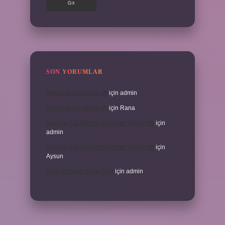
SON YORUMLAR
İKizler Burcu Şanslı Mı
için
admin
İKizler Burcu Şanslı Mı
için
Rana
Medikal Cilt Bakımı Sivilceleri Geçirir Mi
için
admin
Medikal Cilt Bakımı Sivilceleri Geçirir Mi
için
Aysun
Doru At Hangi Renk Olur
için
admin