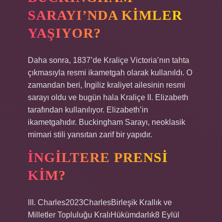
SARAYI’NDA KIMLER
YAŞIYOR?
Daha sonra, 1837’de Kraliçe Victoria’nın tahta
çıkmasıyla resmi ikametgah olarak kullanıldı. O
zamandan beri, İngiliz kraliyet ailesinin resmi
sarayı oldu ve bugün hala Kraliçe II. Elizabeth
tarafından kullanılıyor. Elizabeth’in
ikametgahıdır. Buckingham Sarayı, neoklasik
mimari stili yansıtan zarif bir yapıdır.
İNGILTERE PRENSI
KIM?
III. Charles2023CharlesBirleşik Krallık ve
Milletler Topluluğu KralıHükümdarlık8 Eylül