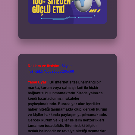
Reklam ve İletişim:
Skype:
live:.cid.575569c608265c69
Yasal Uyarı:
Bu internet sitesi, herhangi bir
marka, kurum veya şahıs şirketi ile hiçbir
bağlantısı bulunmamaktadır. Sitede yalnızca
kendi hazırladığımız makaleler
paylaşılmaktadır. Burada yer alan içerikler
haber niteliği taşımamakta olup, gerçek kurum
ve kişiler hakkında paylaşım yapılmamaktadır.
Gerçek kurum ve kişiler ile isim benzerlikleri
tamamen tesadüfidir. Sitemizdeki bilgiler
taslak halindedir ve tavsiye niteliği taşımazlar.