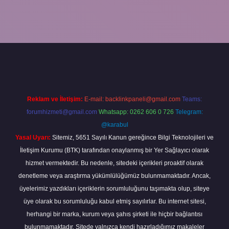
riş
ilbet yeni giriş
grandoperabet
betexper
Reklam ve İletişim:
E-mail:
backlinkpaneli@gmail.com
Teams:
forumhizmeti@gmail.com
Whatsapp: 0262 606 0 726
Telegram:
@karabul
Yasal Uyarı:
Sitemiz, 5651 Sayılı Kanun gereğince Bilgi Teknolojileri ve
İletişim Kurumu (BTK) tarafından onaylanmış bir Yer Sağlayıcı olarak
hizmet vermektedir. Bu nedenle, sitedeki içerikleri proaktif olarak
denetleme veya araştırma yükümlülüğümüz bulunmamaktadır. Ancak,
üyelerimiz yazdıkları içeriklerin sorumluluğunu taşımakta olup, siteye
üye olarak bu sorumluluğu kabul etmiş sayılırlar. Bu internet sitesi,
herhangi bir marka, kurum veya şahıs şirketi ile hiçbir bağlantısı
bulunmamaktadır. Sitede yalnızca kendi hazırladığımız makaleler