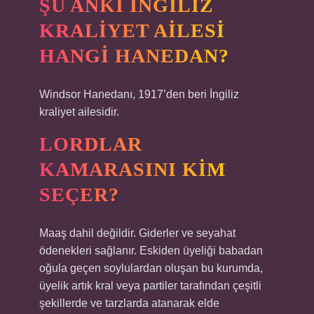
ŞU ANKI İNGILIZ
KRALIYET AILESI
HANGI HANEDAN?
Windsor Hanedanı, 1917’den beri İngiliz
kraliyet ailesidir.
LORDLAR
KAMARASINI KIM
SEÇER?
Maaş dahil değildir. Giderler ve seyahat
ödenekleri sağlanır. Eskiden üyeliği babadan
oğula geçen soylulardan oluşan bu kurumda,
üyelik artık kral veya partiler tarafından çeşitli
şekillerde ve tarzlarda atanarak elde