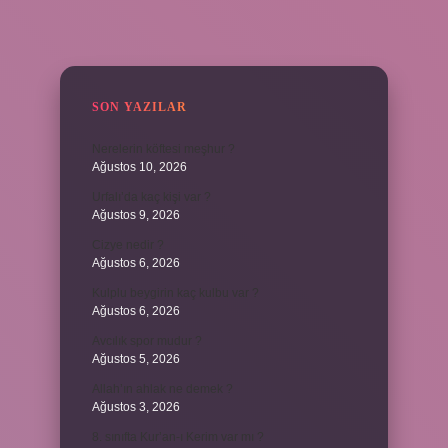
SIDEBAR
SON YAZILAR
Nerelerin köftesi meşhur ?
Ağustos 10, 2026
Urfalı’da kaç kişi var ?
Ağustos 9, 2026
Cizye nedir ?
Ağustos 6, 2026
Kulplu beygirin kaç kulbu var ?
Ağustos 6, 2026
Avcılık spor mudur ?
Ağustos 5, 2026
Allah’ın ahlak ne demek ?
Ağustos 3, 2026
8. sınıfta Kur’an-ı Kerim var mı ?