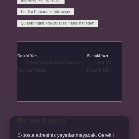
İngiltereyi kim yönetiyor
Lordlar Kamarasını kim seçer
Şu anki İngiliz kraliyet ailesi hangi hanedan
Önceki Yazı
Sonraki Yazı
Zeytin Çekirdeği Posası
Test Mi
Ne Işe Yarar
Klasik Mi
Bir yanıt yazın
E-posta adresiniz yayınlanmayacak.
Gerekli