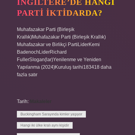
İNGILTERE’DE HANGI
PARTI IKTIDARDA?
Muhafazakar Parti (Birleşik
Krallık)Muhafazakar Parti (Birleşik Krallık)
Muhafazakar ve Birlikçi PartiLiderKemi
BadenochLiderRichard
FullerSlogan(lar)Yenilenme ve Yeniden
Yapılanma (2024)Kuruluş tarihi183418 daha
fazla satır
Tarih:
Makaleler
Buckingham Sarayında kimler yaşıyor
Hangi iki ülke kralı aynı kişidir