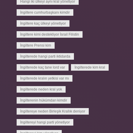
Hangi iki ülkeyi aynı kral yönetiyor
İngiltere cumhurbaşkanı kimdir
İngiltere kaç ülkeyi yönetiyor
İngiltere kimi destekliyor İsrail Filistin
İngiltere Prensi kim
İngilterede hangi parti iktidarda
İngilterede kaç tane lord var
İngilterede kim kral
İngilterede kralın yetkisi var mı
İngilterede neden kral yok
İngilterenin hükümdarı kimdir
İngiltereye neden Birleşik Krallık deniyor
İngiltereyi hangi parti yönetiyor