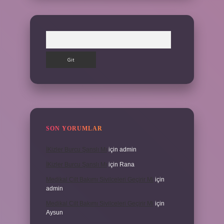
Arama
SON YORUMLAR
İKizler Burcu Şanslı Mı
için
admin
İKizler Burcu Şanslı Mı
için
Rana
Medikal Cilt Bakımı Sivilceleri Geçirir Mi
için
admin
Medikal Cilt Bakımı Sivilceleri Geçirir Mi
için
Aysun