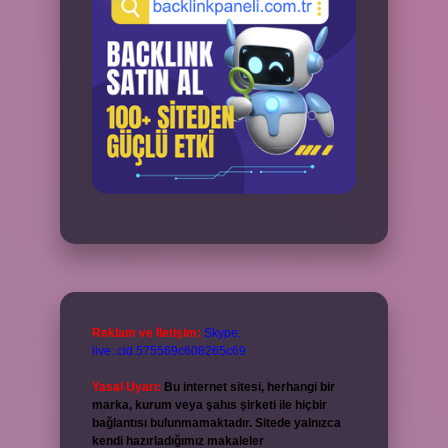
Reklam ve İletişim:
Skype:
live:.cid.575569c608265c69
Yasal Uyarı:
Bu internet sitesi, herhangi bir
marka, kurum veya şahıs şirketi ile hiçbir
bağlantısı bulunmamaktadır. Sitede yalnızca
kendi hazırladığımız makaleler