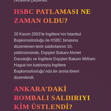
cezasına çarptırıldı.
HSBC PATLAMASI NE
ZAMAN OLDU?
20 Kasım 2003’te İngiltere’nin İstanbul
Başkonsolosluğu ile HSBC binasına
düzenlenen terör saldırılarının 10.
yıldönümünde, Dışişleri Bakanı Ahmet
Davutoğlu ve İngiltere Dışişleri Bakanı William
Hague’nin katılımıyla İngiltere
Başkonsolosluğu’nda bir anma töreni
düzenlendi.
ANKARA’DAKI
BOMBALI SALDIRIYI
KIM ÜSTLENDI?