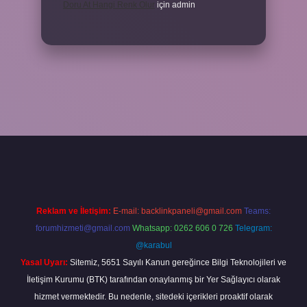
Doru At Hangi Renk Olur
için
admin
 giriş
ilbet yeni giriş
grandoperabet
betexper
Reklam ve İletişim:
E-mail:
backlinkpaneli@gmail.com
Teams:
forumhizmeti@gmail.com
Whatsapp: 0262 606 0 726
Telegram:
@karabul
Yasal Uyarı:
Sitemiz, 5651 Sayılı Kanun gereğince Bilgi Teknolojileri ve
İletişim Kurumu (BTK) tarafından onaylanmış bir Yer Sağlayıcı olarak
hizmet vermektedir. Bu nedenle, sitedeki içerikleri proaktif olarak