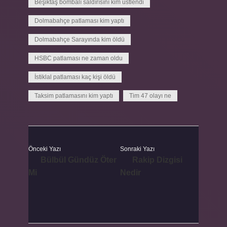
Beşiktaş bombalı saldırısını kim üstlendi
Dolmabahçe patlaması kim yaptı
Dolmabahçe Sarayında kim öldü
HSBC patlaması ne zaman oldu
İstiklal patlaması kaç kişi öldü
Taksim patlamasını kim yaptı
Tim 47 olayı ne
Önceki Yazı
Sonraki Yazı
Bülbül Gündüz Öter
Rakip Dizgisi
Mi
Nedir