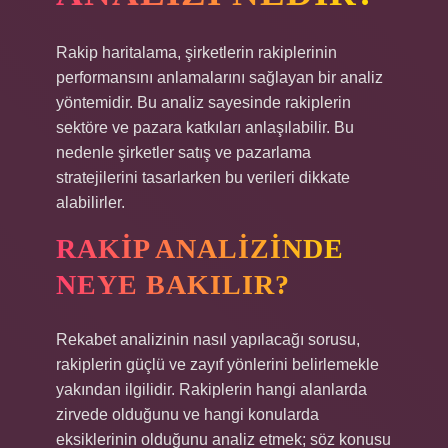
Rakip haritalama, şirketlerin rakiplerinin
performansını anlamalarını sağlayan bir analiz
yöntemidir. Bu analiz sayesinde rakiplerin
sektöre ve pazara katkıları anlaşılabilir. Bu
nedenle şirketler satış ve pazarlama
stratejilerini tasarlarken bu verileri dikkate
alabilirler.
RAKIP ANALIZINDE
NEYE BAKILIR?
Rekabet analizinin nasıl yapılacağı sorusu,
rakiplerin güçlü ve zayıf yönlerini belirlemekle
yakından ilgilidir. Rakiplerin hangi alanlarda
zirvede olduğunu ve hangi konularda
eksiklerinin olduğunu analiz etmek; söz konusu