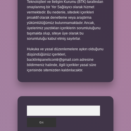
Teknolojileri ve İletişim Kurumu (BTK) tarafından
onaylanmış bir Yer Sağlayıcı olarak hizmet
vermektedir. Bu nedenle, sitedeki içerikleri
proaktif olarak denetleme veya araştırma
yükümlülüğümüz bulunmamaktadır. Ancak,
üyelerimiz yazdıkları içeriklerin sorumluluğunu
taşımakta olup, siteye üye olarak bu
sorumluluğu kabul etmiş sayılırlar.
Hukuka ve yasal düzenlemelere aykırı olduğunu
düşündüğünüz içerikleri,
backlinkpanelicomtr@gmail.com
adresine
bildirmeniz halinde, ilgili içerikler yasal süre
içerisinde sitemizden kaldırılacaktır.
Arama