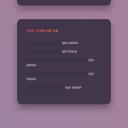
SON YORUMLAR
İKizler Burcu Şanslı Mı
için
admin
İKizler Burcu Şanslı Mı
için
Rana
Medikal Cilt Bakımı Sivilceleri Geçirir Mi
için
admin
Medikal Cilt Bakımı Sivilceleri Geçirir Mi
için
Aysun
Doru At Hangi Renk Olur
için
admin