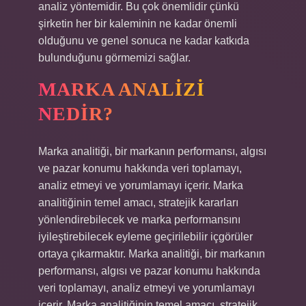
analiz yöntemidir. Bu çok önemlidir çünkü
şirketin her bir kaleminin ne kadar önemli
olduğunu ve genel sonuca ne kadar katkıda
bulunduğunu görmemizi sağlar.
MARKA ANALIZI
NEDIR?
Marka analitiği, bir markanın performansı, algısı
ve pazar konumu hakkında veri toplamayı,
analiz etmeyi ve yorumlamayı içerir. Marka
analitiğinin temel amacı, stratejik kararları
yönlendirebilecek ve marka performansını
iyileştirebilecek eyleme geçirilebilir içgörüler
ortaya çıkarmaktır. Marka analitiği, bir markanın
performansı, algısı ve pazar konumu hakkında
veri toplamayı, analiz etmeyi ve yorumlamayı
içerir. Marka analitiğinin temel amacı, stratejik