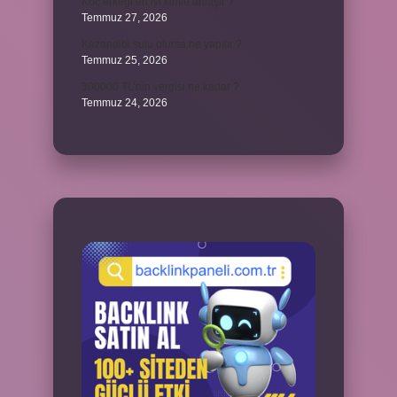
Koç erkeği en iyi kimle anlaşır ?
Temmuz 27, 2026
Kazandibi sulu olursa ne yapılır ?
Temmuz 25, 2026
300000 TL’nin vergisi ne kadar ?
Temmuz 24, 2026