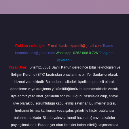
iş
ilbet yeni giriş
grandoperabet
betexper
Reklam ve İletişim:
E-mail:
backlinkpaneli@gmail.com
Teams:
forumhizmeti@gmail.com
Whatsapp: 0262 606 0 726
Telegram:
@karabul
Yasal Uyarı:
Sitemiz, 5651 Sayılı Kanun gereğince Bilgi Teknolojileri ve
İletişim Kurumu (BTK) tarafından onaylanmış bir Yer Sağlayıcı olarak
hizmet vermektedir. Bu nedenle, sitedeki içerikleri proaktif olarak
denetleme veya araştırma yükümlülüğümüz bulunmamaktadır. Ancak,
üyelerimiz yazdıkları içeriklerin sorumluluğunu taşımakta olup, siteye
üye olarak bu sorumluluğu kabul etmiş sayılırlar. Bu internet sitesi,
herhangi bir marka, kurum veya şahıs şirketi ile hiçbir bağlantısı
bulunmamaktadır. Sitede yalnızca kendi hazırladığımız makaleler
paylaşılmaktadır. Burada yer alan içerikler haber niteliği taşımamakta