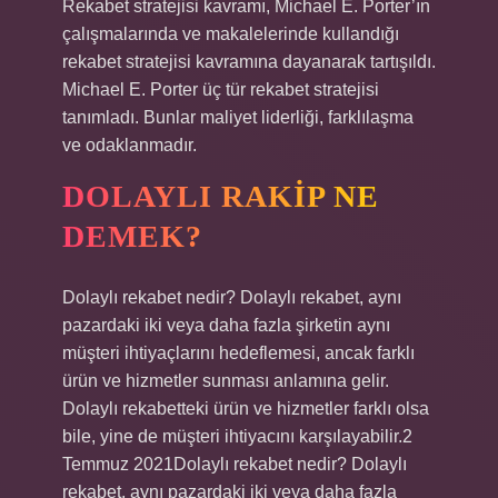
Rekabet stratejisi kavramı, Michael E. Porter’ın
çalışmalarında ve makalelerinde kullandığı
rekabet stratejisi kavramına dayanarak tartışıldı.
Michael E. Porter üç tür rekabet stratejisi
tanımladı. Bunlar maliyet liderliği, farklılaşma
ve odaklanmadır.
DOLAYLI RAKIP NE
DEMEK?
Dolaylı rekabet nedir? Dolaylı rekabet, aynı
pazardaki iki veya daha fazla şirketin aynı
müşteri ihtiyaçlarını hedeflemesi, ancak farklı
ürün ve hizmetler sunması anlamına gelir.
Dolaylı rekabetteki ürün ve hizmetler farklı olsa
bile, yine de müşteri ihtiyacını karşılayabilir.2
Temmuz 2021Dolaylı rekabet nedir? Dolaylı
rekabet, aynı pazardaki iki veya daha fazla