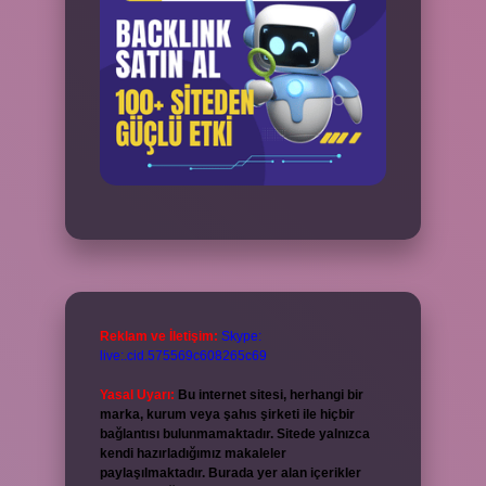
Reklam ve İletişim:
Skype:
live:.cid.575569c608265c69
Yasal Uyarı:
Bu internet sitesi, herhangi bir
marka, kurum veya şahıs şirketi ile hiçbir
bağlantısı bulunmamaktadır. Sitede yalnızca
kendi hazırladığımız makaleler
paylaşılmaktadır. Burada yer alan içerikler