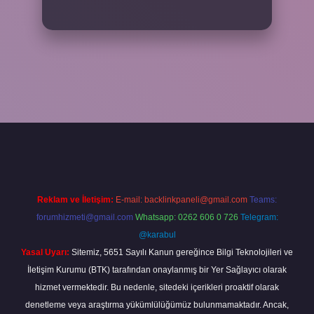
 yeni giriş
ilbet yeni giriş
grandoperabet
betexper
Reklam ve İletişim:
E-mail:
backlinkpaneli@gmail.com
Teams:
forumhizmeti@gmail.com
Whatsapp: 0262 606 0 726
Telegram:
@karabul
Yasal Uyarı:
Sitemiz, 5651 Sayılı Kanun gereğince Bilgi Teknolojileri ve
İletişim Kurumu (BTK) tarafından onaylanmış bir Yer Sağlayıcı olarak
hizmet vermektedir. Bu nedenle, sitedeki içerikleri proaktif olarak
denetleme veya araştırma yükümlülüğümüz bulunmamaktadır. Ancak,