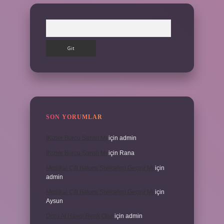
Arama
SON YORUMLAR
İKizler Burcu Şanslı Mı
için
admin
İKizler Burcu Şanslı Mı
için
Rana
Medikal Cilt Bakımı Sivilceleri Geçirir Mi
için
admin
Medikal Cilt Bakımı Sivilceleri Geçirir Mi
için
Aysun
Doru At Hangi Renk Olur
için
admin