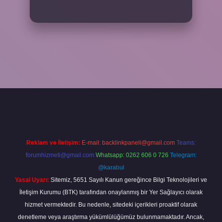
eni giriş
ilbet yeni giriş
grandoperabet
betexper
Reklam ve İletişim:
E-mail:
backlinkpaneli@gmail.com
Teams:
forumhizmeti@gmail.com
Whatsapp: 0262 606 0 726
Telegram:
@karabul
Yasal Uyarı:
Sitemiz, 5651 Sayılı Kanun gereğince Bilgi Teknolojileri ve
İletişim Kurumu (BTK) tarafından onaylanmış bir Yer Sağlayıcı olarak
hizmet vermektedir. Bu nedenle, sitedeki içerikleri proaktif olarak
denetleme veya araştırma yükümlülüğümüz bulunmamaktadır. Ancak,