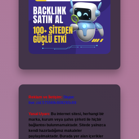
Reklam ve İletişim:
Skype:
live:.cid.575569c608265c69
Yasal Uyarı:
Bu internet sitesi, herhangi bir
marka, kurum veya şahıs şirketi ile hiçbir
bağlantısı bulunmamaktadır. Sitede yalnızca
kendi hazırladığımız makaleler
paylaşılmaktadır. Burada yer alan içerikler