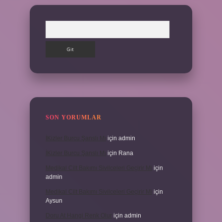
Arama
SON YORUMLAR
İKizler Burcu Şanslı Mı
için
admin
İKizler Burcu Şanslı Mı
için
Rana
Medikal Cilt Bakımı Sivilceleri Geçirir Mi
için
admin
Medikal Cilt Bakımı Sivilceleri Geçirir Mi
için
Aysun
Doru At Hangi Renk Olur
için
admin