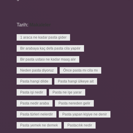
Tarih:
Makaleler
1 araca ne kadar pasta gider
Bir arabaya kaç defa pasta cila yapılır
Bir pasta ustası ne kadar maaş alır
Neden pasta diyoruz
Önce pasta mı cila mı
Pasta hangi dilde
Pasta hangi ülkeye ait
Pasta işi nedir
Pasta ne işe yarar
Pasta nedir araba
Pasta nereden gelir
Pasta türleri nelerdir
Pasta yapan kişiye ne denir
Pasta yemek ne demek
Pastacılık nedir