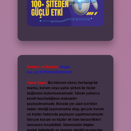
Reklam ve İletişim:
Skype:
live:.cid.575569c608265c69
Yasal Uyarı:
Bu internet sitesi, herhangi bir
marka, kurum veya şahıs şirketi ile hiçbir
bağlantısı bulunmamaktadır. Sitede yalnızca
kendi hazırladığımız makaleler
paylaşılmaktadır. Burada yer alan içerikler
haber niteliği taşımamakta olup, gerçek kurum
ve kişiler hakkında paylaşım yapılmamaktadır.
Gerçek kurum ve kişiler ile isim benzerlikleri
tamamen tesadüfidir. Sitemizdeki bilgiler
taslak halindedir ve tavsiye niteliği taşımazlar.