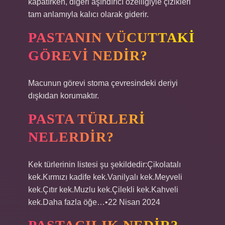
kapatırken, diğeri aşındırıcı özelliğiyle çizikleri
tam anlamıyla kalıcı olarak giderir.
PASTANIN VÜCUTTAKI
GÖREVI NEDIR?
Macunun görevi stoma çevresindeki deriyi
dışkıdan korumaktır.
PASTA TÜRLERI
NELERDIR?
Kek türlerinin listesi şu şekildedir:Çikolatalı
kek.Kırmızı kadife kek.Vanilyalı kek.Meyveli
kek.Çıtır kek.Muzlu kek.Çilekli kek.Kahveli
kek.Daha fazla öğe…•22 Nisan 2024