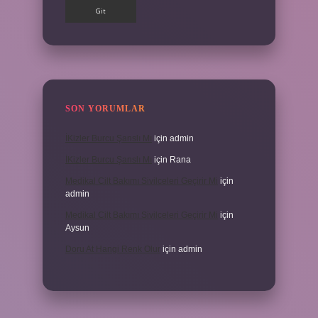
SON YORUMLAR
İKizler Burcu Şanslı Mı
için
admin
İKizler Burcu Şanslı Mı
için
Rana
Medikal Cilt Bakımı Sivilceleri Geçirir Mi
için
admin
Medikal Cilt Bakımı Sivilceleri Geçirir Mi
için
Aysun
Doru At Hangi Renk Olur
için
admin