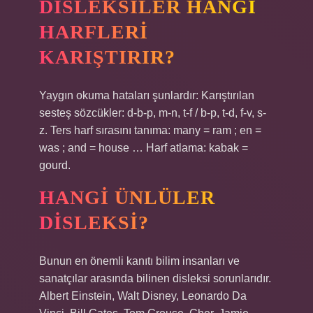
DISLEKSILER HANGI
HARFLERI
KARIŞTIRIR?
Yaygın okuma hataları şunlardır: Karıştırılan
sesteş sözcükler: d-b-p, m-n, t-f / b-p, t-d, f-v, s-
z. Ters harf sırasını tanıma: many = ram ; en =
was ; and = house … Harf atlama: kabak =
gourd.
HANGI ÜNLÜLER
DISLEKSI?
Bunun en önemli kanıtı bilim insanları ve
sanatçılar arasında bilinen disleksi sorunlarıdır.
Albert Einstein, Walt Disney, Leonardo Da