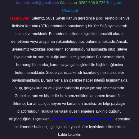
forumhizmeti@gmail.com
Whatsapp: 0262 606 0 726
Telegram:
@karabul
Yasal Uyarı:
Sitemiz, 5651 Sayılı Kanun gereğince Bilgi Teknolojileri ve
İletişim Kurumu (BTK) tarafından onaylanmış bir Yer Sağlayıcı olarak
hizmet vermektedir. Bu nedenle, sitedeki içerikleri proaktif olarak
denetleme veya araştırma yükümlülüğümüz bulunmamaktadır. Ancak,
üyelerimiz yazdıkları içeriklerin sorumluluğunu taşımakta olup, siteye
üye olarak bu sorumluluğu kabul etmiş sayılırlar. Bu internet sitesi,
herhangi bir marka, kurum veya şahıs şirketi ile hiçbir bağlantısı
bulunmamaktadır. Sitede yalnızca kendi hazırladığımız makaleler
paylaşılmaktadır. Burada yer alan içerikler haber niteliği taşımamakta
olup, gerçek kurum ve kişiler hakkında paylaşım yapılmamaktadır.
Gerçek kurum ve kişiler ile isim benzerlikleri tamamen tesadüfidir.
Sitemiz, kar amacı gütmeyen ve tamamen ücretsiz bir bilgi paylaşım
platformudur. Hukuka ve yasal düzenlemelere aykırı olduğunu
düşündüğünüz içerikleri,
backlinkpanelicomtr@gmail.com
adresine
bildirmeniz halinde, ilgili içerikler yasal süre içerisinde sitemizden
kaldırılacaktır.