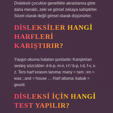
Disleksili çocuklar genellikle akranlarına göre
daha meraklı, zeki ve görsel zekaya sahiptirler.
Sözel olarak değil görsel olarak düşünürler.
DISLEKSILER HANGI
HARFLERI
KARIŞTIRIR?
Yaygın okuma hataları şunlardır: Karıştırılan
sesteş sözcükler: d-b-p, m-n, t-f / b-p, t-d, f-v, s-
z. Ters harf sırasını tanıma: many = ram ; en =
was ; and = house … Harf atlama: kabak =
gourd.
DISLEKSI IÇIN HANGI
TEST YAPILIR?