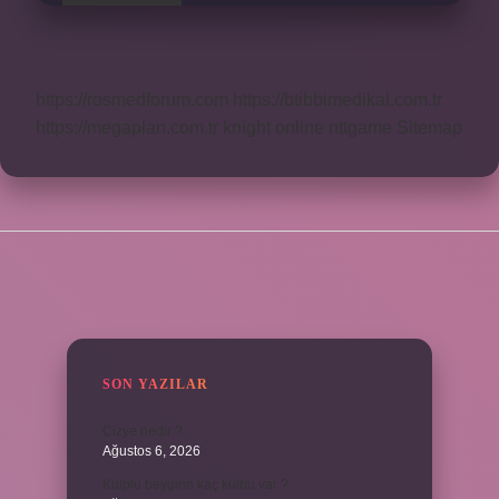
https://rosmedforum.com
https://btibbimedikal.com.tr
https://megaplan.com.tr
knight online
nttgame
Sitemap
SIDEBAR
SON YAZILAR
Cizye nedir ?
Ağustos 6, 2026
Kulplu beygirin kaç kulbu var ?