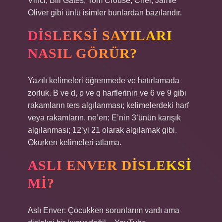
Vinci, Bill Gates, Tom Crouse, Cher, Jamie
Oliver gibi ünlü isimler bunlardan bazılarıdır.
DISLEKSI SAYILARI
NASIL GÖRÜR?
Yazılı kelimeleri öğrenmede ve hatırlamada
zorluk. B ve d, p ve q harflerinin ve 6 ve 9 gibi
rakamların ters algılanması; kelimelerdeki harf
veya rakamların, ne’en; E’nin 3’ünün karışık
algılanması; 12’yi 21 olarak algılamak gibi.
Okurken kelimeleri atlama.
ASLI ENVER DISLEKSI
MI?
Aslı Enver: Çocukken sorunlarım vardı ama