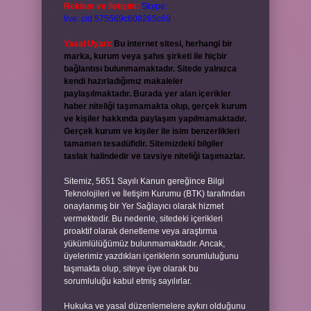
Reklam ve İletişim:
Skype:
live:.cid.575569c608265c69
Yasal Uyarı:
Bu internet sitesi, herhangi bir
marka, kurum veya şahıs şirketi ile hiçbir
bağlantısı bulunmamaktadır. Sitede yalnızca
kendi hazırladığımız makaleler
paylaşılmaktadır. Burada yer alan içerikler
haber niteliği taşımamakta olup, gerçek kurum
ve kişiler hakkında paylaşım yapılmamaktadır.
Gerçek kurum ve kişiler ile isim benzerlikleri
tamamen tesadüfidir. Sitemizdeki bilgiler
taslak halindedir ve tavsiye niteliği taşımazlar.
Sitemiz, 5651 Sayılı Kanun gereğince Bilgi
Teknolojileri ve İletişim Kurumu (BTK) tarafından
onaylanmış bir Yer Sağlayıcı olarak hizmet
vermektedir. Bu nedenle, sitedeki içerikleri
proaktif olarak denetleme veya araştırma
yükümlülüğümüz bulunmamaktadır. Ancak,
üyelerimiz yazdıkları içeriklerin sorumluluğunu
taşımakta olup, siteye üye olarak bu
sorumluluğu kabul etmiş sayılırlar.
Hukuka ve yasal düzenlemelere aykırı olduğunu