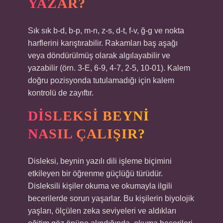
YAZAR?
Sık sık b-d, b-p, m-n, z-s, d-t, f-v, ğ-g ve nokta
harflerini karıştırabilir. Rakamları baş aşağı
veya döndürülmüş olarak algılayabilir ve
yazabilir (örn. 3-E, 6-9, 4-7, 2-5, 10-01). Kalem
doğru pozisyonda tutulamadığı için kalem
kontrolü de zayıftır.
DISLEKSI BEYNI
NASIL ÇALIŞIR?
Disleksi, beynin yazılı dili işleme biçimini
etkileyen bir öğrenme güçlüğü türüdür.
Disleksili kişiler okuma ve okumayla ilgili
becerilerde sorun yaşarlar. Bu kişilerin biyolojik
yaşları, ölçülen zeka seviyeleri ve aldıkları