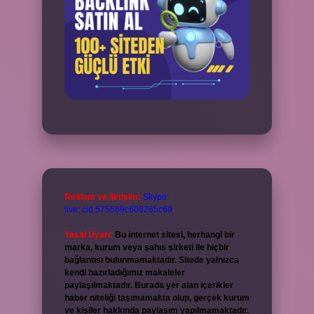
Reklam ve İletişim:
Skype:
live:.cid.575569c608265c69
Yasal Uyarı:
Bu internet sitesi, herhangi bir
marka, kurum veya şahıs şirketi ile hiçbir
bağlantısı bulunmamaktadır. Sitede yalnızca
kendi hazırladığımız makaleler
paylaşılmaktadır. Burada yer alan içerikler
haber niteliği taşımamakta olup, gerçek kurum
ve kişiler hakkında paylaşım yapılmamaktadır.