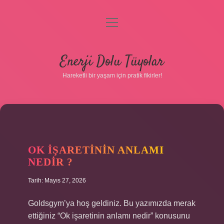
menüyü
aç
Anasayfa
Enerji Dolu Tüyolar
Gizlilik Politikası
Hareketli bir yaşam için pratik fikirler!
Yasal Uyarı
Hakkımızda
OK IŞARETININ ANLAMI
NEDIR ?
Tarih: Mayıs 27, 2026
Hakkımızda
Goldsgym’ya hoş geldiniz. Bu yazımızda merak
ettiğiniz “Ok işaretinin anlamı nedir” konusunu