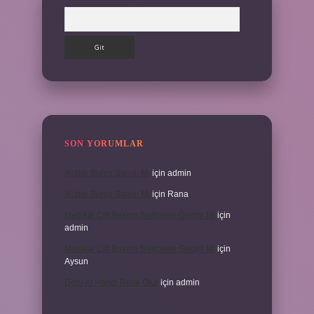
Arama
SON YORUMLAR
İKizler Burcu Şanslı Mı
için
admin
İKizler Burcu Şanslı Mı
için
Rana
Medikal Cilt Bakımı Sivilceleri Geçirir Mi
için
admin
Medikal Cilt Bakımı Sivilceleri Geçirir Mi
için
Aysun
Doru At Hangi Renk Olur
için
admin