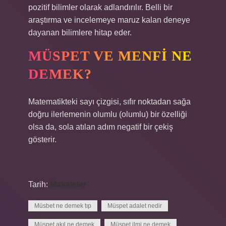
pozitif bilimler olarak adlandırılır. Belli bir
araştırma ve incelemeye maruz kalan deneye
dayanan bilimlere hitap eder.
MÜSPET VE MENFI NE
DEMEK?
Matematikteki sayı çizgisi, sıfır noktadan sağa
doğru ilerlemenin olumlu (olumlu) bir özelliği
olsa da, sola atılan adım negatif bir çekiş
gösterir.
Tarih:
Makaleler
Müsbet ne demek tıp
Müspet adalet nedir
Müspet akıl ne demek
Müspet ilmi ne demek