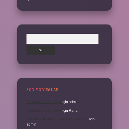
Arama
SON YORUMLAR
İKizler Burcu Şanslı Mı
için
admin
İKizler Burcu Şanslı Mı
için
Rana
Medikal Cilt Bakımı Sivilceleri Geçirir Mi
için
admin