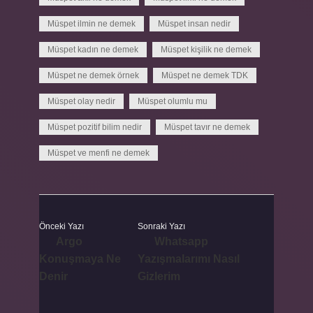
Müspet ilmin ne demek
Müspet insan nedir
Müspet kadın ne demek
Müspet kişilik ne demek
Müspet ne demek örnek
Müspet ne demek TDK
Müspet olay nedir
Müspet olumlu mu
Müspet pozitif bilim nedir
Müspet tavır ne demek
Müspet ve menfi ne demek
Önceki Yazı
Sonraki Yazı
Argo
Whatsapp
Konuşmaya Ne
Yazışmalarımı Nasıl
Denir
Gizlerim