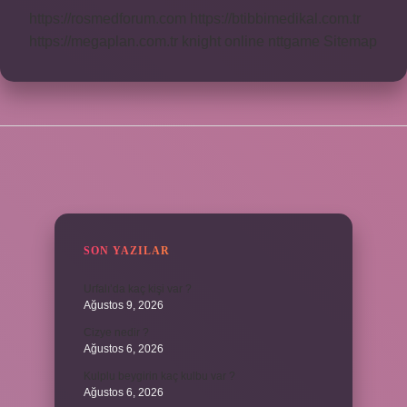
https://rosmedforum.com
https://btibbimedikal.com.tr
https://megaplan.com.tr
knight online
nttgame
Sitemap
SIDEBAR
SON YAZILAR
Urfalı’da kaç kişi var ?
Ağustos 9, 2026
Cizye nedir ?
Ağustos 6, 2026
Kulplu beygirin kaç kulbu var ?
Ağustos 6, 2026