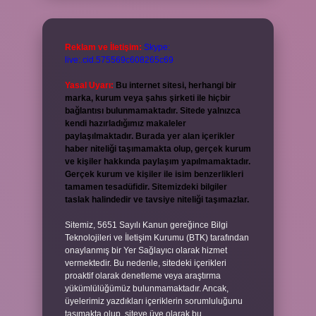
Reklam ve İletişim:
Skype:
live:.cid.575569c608265c69
Yasal Uyarı:
Bu internet sitesi, herhangi bir
marka, kurum veya şahıs şirketi ile hiçbir
bağlantısı bulunmamaktadır. Sitede yalnızca
kendi hazırladığımız makaleler
paylaşılmaktadır. Burada yer alan içerikler
haber niteliği taşımamakta olup, gerçek kurum
ve kişiler hakkında paylaşım yapılmamaktadır.
Gerçek kurum ve kişiler ile isim benzerlikleri
tamamen tesadüfidir. Sitemizdeki bilgiler
taslak halindedir ve tavsiye niteliği taşımazlar.
Sitemiz, 5651 Sayılı Kanun gereğince Bilgi
Teknolojileri ve İletişim Kurumu (BTK) tarafından
onaylanmış bir Yer Sağlayıcı olarak hizmet
vermektedir. Bu nedenle, sitedeki içerikleri
proaktif olarak denetleme veya araştırma
yükümlülüğümüz bulunmamaktadır. Ancak,
üyelerimiz yazdıkları içeriklerin sorumluluğunu
taşımakta olup, siteye üye olarak bu