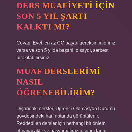
DERS MUAFIYETI IÇIN
SON 5 YIL ŞARTI
KALKTI MI?
Cevap: Evet, en az CC başarı gereksinimleriniz
varsa ve son 5 yılda başarılı olsaydı, serbest
bırakılabilirsiniz.
MUAF DERSLERIMI
NASIL
ÖĞRENEBILIRIM?
Dışarıdaki dersler, Öğrenci Otomasyon Durumu
gövdesindeki harf notunda görüntülenir.
Reddedilen dersler için herhangi bir önlem
olmayacaktır ve başvuru/itirazın sonuçlarını