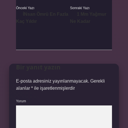
Önceki Yazı
Sonraki Yazı
İNsan Ömrü En Fazla
1 Mm Yağmur
Kaç Yıldır
Ne Kadar
Bir yanıt yazın
E-posta adresiniz yayınlanmayacak.
Gerekli
alanlar
*
ile işaretlenmişlerdir
Yorum