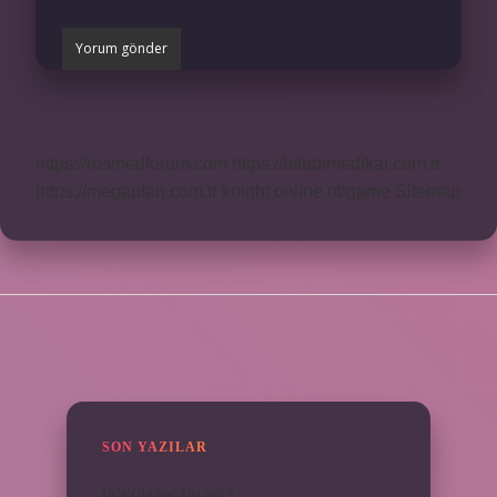
https://rosmedforum.com
https://btibbimedikal.com.tr
https://megaplan.com.tr
knight online
nttgame
Sitemap
SIDEBAR
SON YAZILAR
Urfalı’da kaç kişi var ?