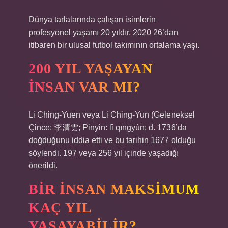
Dünya tarlalarında çalışan isimlerin
profesyonel yaşamı 20 yıldır. 2020 26’dan
itibaren bir ulusal futbol takımının ortalama yaşı.
200 YIL YAŞAYAN
INSAN VAR MI?
Li Ching-Yuen veya Li Ching-Yun (Geleneksel
Çince: 李清雲; Pinyin: lǐ qīngyún; d. 1736’da
doğduğunu iddia etti ve bu tarihin 1677 olduğu
söylendi. 197 veya 256 yıl içinde yaşadığı
önerildi.
BIR INSAN MAKSIMUM
KAÇ YIL
YAŞAYABILIR?