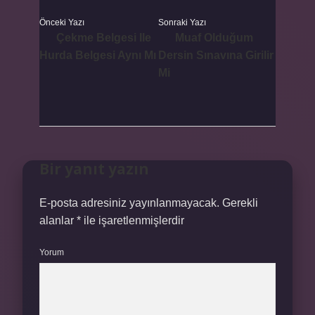
Önceki Yazı
Sonraki Yazı
Çekme Belgesi Ile
Muaf Olduğum
Hurda Belgesi Aynı Mı
Dersin Sınavına Girilir
Mi
Bir yanıt yazın
E-posta adresiniz yayınlanmayacak.
Gerekli
alanlar
*
ile işaretlenmişlerdir
Yorum