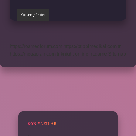
https://rosmedforum.com
https://btibbimedikal.com.tr
https://megaplan.com.tr
knight online
nttgame
Sitemap
SIDEBAR
SON YAZILAR