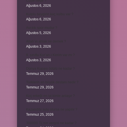
Cizye nedir ?
Ağustos 6, 2026
Kulplu beygirin kaç kulbu var ?
Ağustos 6, 2026
Avcılık spor mudur ?
Ağustos 5, 2026
Allah’ın ahlak ne demek ?
Ağustos 3, 2026
8. sınıfta Kur’an-ı Kerim var mı ?
Ağustos 3, 2026
Dünya Kupası ödülü ne kadar ?
Temmuz 29, 2026
Türklerin en büyük destanı nedir ?
Temmuz 29, 2026
Koç erkeği en iyi kimle anlaşır ?
Temmuz 27, 2026
Kazandibi sulu olursa ne yapılır ?
Temmuz 25, 2026
300000 TL’nin vergisi ne kadar ?