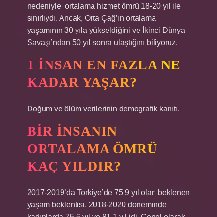
nedeniyle, ortalama hizmet ömrü 18-20 yıl ile
sınırlıydı. Ancak, Orta Çağ’ın ortalama
yaşamının 30 yıla yükseldiğini ve İkinci Dünya
Savaşı’ndan 50 yıl sonra ulaştığını biliyoruz.
1 INSAN EN FAZLA NE
KADAR YAŞAR?
Doğum ve ölüm verilerinin demografik kanıtı.
BIR INSANIN
ORTALAMA ÖMRÜ
KAÇ YILDIR?
2017-2019’da Torkiye’de 75.9 yıl olan beklenen
yaşam beklentisi, 2018-2020 döneminde
kadınlarda 75.6 yıl ve 81.1 yıl idi. Genel olarak,