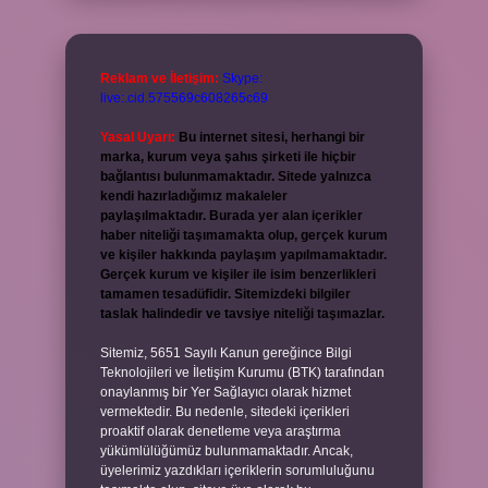
Reklam ve İletişim:
Skype:
live:.cid.575569c608265c69
Yasal Uyarı:
Bu internet sitesi, herhangi bir
marka, kurum veya şahıs şirketi ile hiçbir
bağlantısı bulunmamaktadır. Sitede yalnızca
kendi hazırladığımız makaleler
paylaşılmaktadır. Burada yer alan içerikler
haber niteliği taşımamakta olup, gerçek kurum
ve kişiler hakkında paylaşım yapılmamaktadır.
Gerçek kurum ve kişiler ile isim benzerlikleri
tamamen tesadüfidir. Sitemizdeki bilgiler
taslak halindedir ve tavsiye niteliği taşımazlar.
Sitemiz, 5651 Sayılı Kanun gereğince Bilgi
Teknolojileri ve İletişim Kurumu (BTK) tarafından
onaylanmış bir Yer Sağlayıcı olarak hizmet
vermektedir. Bu nedenle, sitedeki içerikleri
proaktif olarak denetleme veya araştırma
yükümlülüğümüz bulunmamaktadır. Ancak,
üyelerimiz yazdıkları içeriklerin sorumluluğunu