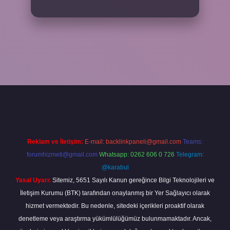
eni giriş
ilbet yeni giriş
grandoperabet
betexper
Reklam ve İletişim:
E-mail:
backlinkpaneli@gmail.com
Teams:
forumhizmeti@gmail.com
Whatsapp: 0262 606 0 726
Telegram:
@karabul
Yasal Uyarı:
Sitemiz, 5651 Sayılı Kanun gereğince Bilgi Teknolojileri ve
İletişim Kurumu (BTK) tarafından onaylanmış bir Yer Sağlayıcı olarak
hizmet vermektedir. Bu nedenle, sitedeki içerikleri proaktif olarak
denetleme veya araştırma yükümlülüğümüz bulunmamaktadır. Ancak,