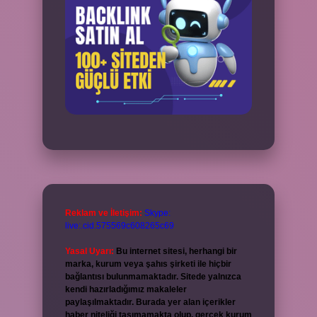
Reklam ve İletişim:
Skype:
live:.cid.575569c608265c69
Yasal Uyarı:
Bu internet sitesi, herhangi bir
marka, kurum veya şahıs şirketi ile hiçbir
bağlantısı bulunmamaktadır. Sitede yalnızca
kendi hazırladığımız makaleler
paylaşılmaktadır. Burada yer alan içerikler
haber niteliği taşımamakta olup, gerçek kurum