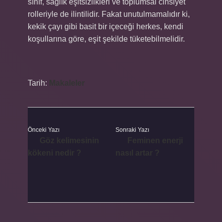
sınıf, sağlık eşitsizlikleri ve toplumsal cinsiyet
rolleriyle de ilintilidir. Fakat unutulmamalıdır ki,
kekik çayı gibi basit bir içeceği herkes, kendi
koşullarına göre, eşit şekilde tüketebilmelidir.
Tarih:
Makaleler
Önceki Yazı
Sonraki Yazı
Göz kelimesinin
Feminen enerji
kökeni nedir ?
nasıl artar ?