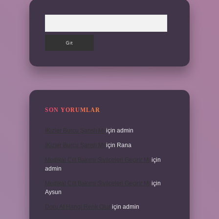
Arama
SON YORUMLAR
İKizler Burcu Şanslı Mı
için
admin
İKizler Burcu Şanslı Mı
için
Rana
Medikal Cilt Bakımı Sivilceleri Geçirir Mi
için
admin
Medikal Cilt Bakımı Sivilceleri Geçirir Mi
için
Aysun
Doru At Hangi Renk Olur
için
admin