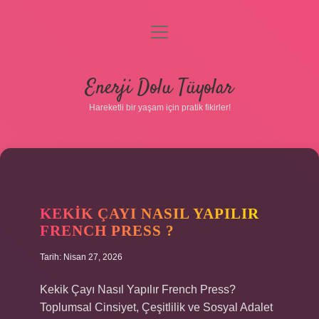
menüyü
aç
Anasayfa
Enerji Dolu Tüyolar
Gizlilik Politikası
Hareketli bir yaşam için pratik fikirler!
Yasal Uyarı
Hakkımızda
KEKIK ÇAYI NASIL YAPILIR
FRENCH PRESS ?
Tarih: Nisan 27, 2026
Hakkımızda
Kekik Çayı Nasıl Yapılır French Press?
Toplumsal Cinsiyet, Çeşitlilik ve Sosyal Adalet