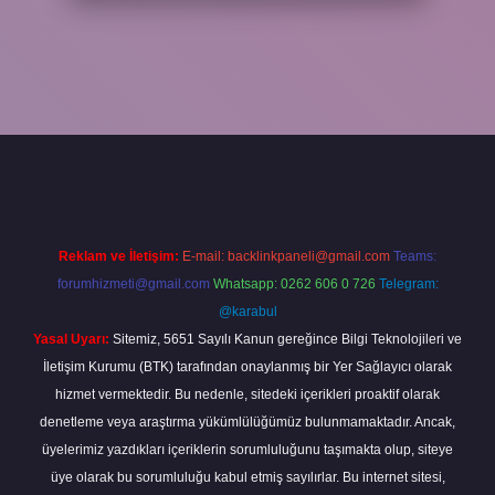
eni giriş
ilbet yeni giriş
grandoperabet
betexper
Reklam ve İletişim:
E-mail:
backlinkpaneli@gmail.com
Teams:
forumhizmeti@gmail.com
Whatsapp: 0262 606 0 726
Telegram:
@karabul
Yasal Uyarı:
Sitemiz, 5651 Sayılı Kanun gereğince Bilgi Teknolojileri ve
İletişim Kurumu (BTK) tarafından onaylanmış bir Yer Sağlayıcı olarak
hizmet vermektedir. Bu nedenle, sitedeki içerikleri proaktif olarak
denetleme veya araştırma yükümlülüğümüz bulunmamaktadır. Ancak,
üyelerimiz yazdıkları içeriklerin sorumluluğunu taşımakta olup, siteye
üye olarak bu sorumluluğu kabul etmiş sayılırlar. Bu internet sitesi,