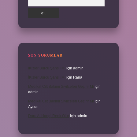
SON YORUMLAR
İKizler Burcu Şanslı Mı
için
admin
İKizler Burcu Şanslı Mı
için
Rana
Medikal Cilt Bakımı Sivilceleri Geçirir Mi
için
admin
Medikal Cilt Bakımı Sivilceleri Geçirir Mi
için
Aysun
Doru At Hangi Renk Olur
için
admin