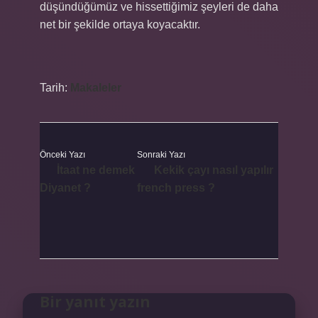
düşündüğümüz ve hissettiğimiz şeyleri de daha
net bir şekilde ortaya koyacaktır.
Tarih:
Makaleler
Önceki Yazı
Sonraki Yazı
İtaat ne demek
Kekik çayı nasıl yapılır
Diyanet ?
french press ?
Bir yanıt yazın