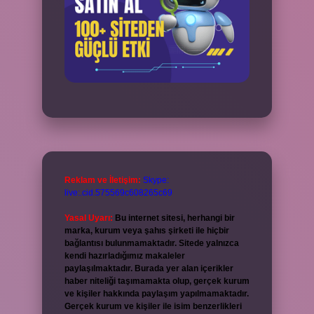
Reklam ve İletişim:
Skype:
live:.cid.575569c608265c69
Yasal Uyarı:
Bu internet sitesi, herhangi bir
marka, kurum veya şahıs şirketi ile hiçbir
bağlantısı bulunmamaktadır. Sitede yalnızca
kendi hazırladığımız makaleler
paylaşılmaktadır. Burada yer alan içerikler
haber niteliği taşımamakta olup, gerçek kurum
ve kişiler hakkında paylaşım yapılmamaktadır.
Gerçek kurum ve kişiler ile isim benzerlikleri