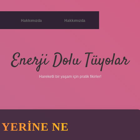
Hakkımızda
Hakkımızda
Enerji Dolu Tüyolar
Hareketli bir yaşam için pratik fikirler!
 YERINE NE