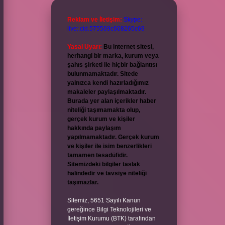
Reklam ve İletişim:
Skype:
live:.cid.575569c608265c69
Yasal Uyarı:
Bu internet sitesi,
herhangi bir marka, kurum veya
şahıs şirketi ile hiçbir bağlantısı
bulunmamaktadır. Sitede
yalnızca kendi hazırladığımız
makaleler paylaşılmaktadır.
Burada yer alan içerikler haber
niteliği taşımamakta olup,
gerçek kurum ve kişiler
hakkında paylaşım
yapılmamaktadır. Gerçek kurum
ve kişiler ile isim benzerlikleri
tamamen tesadüfidir.
Sitemizdeki bilgiler taslak
halindedir ve tavsiye niteliği
taşımazlar.
Sitemiz, 5651 Sayılı Kanun
gereğince Bilgi Teknolojileri ve
İletişim Kurumu (BTK) tarafından