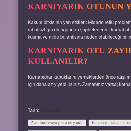
KARNIYARIK OTUNUN Y
Kakule bitkisinin yan etkileri: Midede reflü problem
rahatsızlığın olduğundan şüphelenenler karnabah
kusma ve mide bulantısına neden olabileceği bilin
KARNIYARIK OTU ZAYI
KULLANILIR?
Karnabahar kabuklarını yemeklerden önce atıştırma
için daha az yiyebilirsiniz. Zamanınız varsa; karn
Tarih:
Makaleler
Evde kuru maya yoksa ne yapılır
Karbonatla kabartma toz