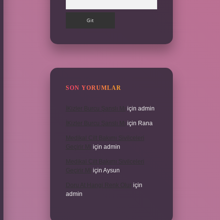
SON YORUMLAR
İKizler Burcu Şanslı Mı
için
admin
İKizler Burcu Şanslı Mı
için
Rana
Medikal Cilt Bakımı Sivilceleri
Geçirir Mi
için
admin
Medikal Cilt Bakımı Sivilceleri
Geçirir Mi
için
Aysun
Doru At Hangi Renk Olur
için
admin