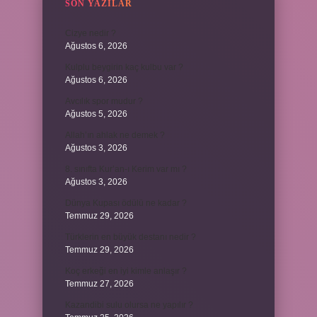
SON YAZILAR
Cizye nedir ?
Ağustos 6, 2026
Kulplu beygirin kaç kulbu var ?
Ağustos 6, 2026
Avcılık spor mudur ?
Ağustos 5, 2026
Allah’ın ahlak ne demek ?
Ağustos 3, 2026
8. sınıfta Kur’an-ı Kerim var mı ?
Ağustos 3, 2026
Dünya Kupası ödülü ne kadar ?
Temmuz 29, 2026
Türklerin en büyük destanı nedir ?
Temmuz 29, 2026
Koç erkeği en iyi kimle anlaşır ?
Temmuz 27, 2026
Kazandibi sulu olursa ne yapılır ?