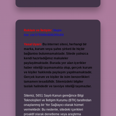
Reklam ve İletişim:
Skype:
live:.cid.575569c608265c69
Yasal Uyarı:
Bu internet sitesi, herhangi bir
marka, kurum veya şahıs şirketi ile hiçbir
bağlantısı bulunmamaktadır. Sitede yalnızca
kendi hazırladığımız makaleler
paylaşılmaktadır. Burada yer alan içerikler
haber niteliği taşımamakta olup, gerçek kurum
ve kişiler hakkında paylaşım yapılmamaktadır.
Gerçek kurum ve kişiler ile isim benzerlikleri
tamamen tesadüfidir. Sitemizdeki bilgiler
taslak halindedir ve tavsiye niteliği taşımazlar.
Sitemiz, 5651 Sayılı Kanun gereğince Bilgi
Teknolojileri ve İletişim Kurumu (BTK) tarafından
onaylanmış bir Yer Sağlayıcı olarak hizmet
vermektedir. Bu nedenle, sitedeki içerikleri
proaktif olarak denetleme veya araştırma