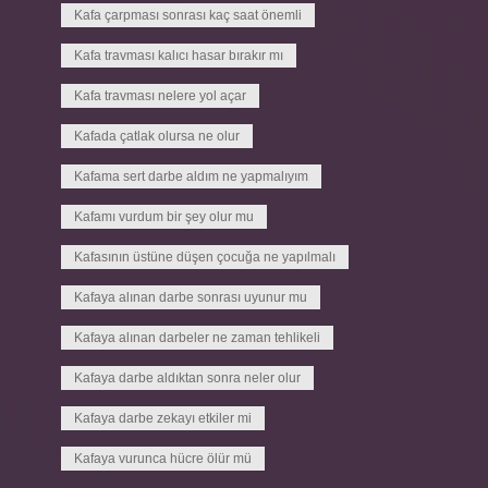
Kafa çarpması sonrası kaç saat önemli
Kafa travması kalıcı hasar bırakır mı
Kafa travması nelere yol açar
Kafada çatlak olursa ne olur
Kafama sert darbe aldım ne yapmalıyım
Kafamı vurdum bir şey olur mu
Kafasının üstüne düşen çocuğa ne yapılmalı
Kafaya alınan darbe sonrası uyunur mu
Kafaya alınan darbeler ne zaman tehlikeli
Kafaya darbe aldıktan sonra neler olur
Kafaya darbe zekayı etkiler mi
Kafaya vurunca hücre ölür mü