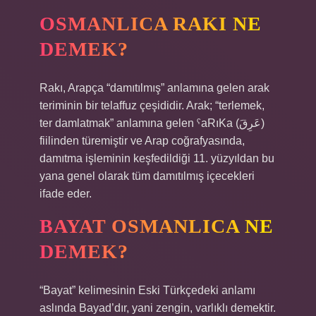
OSMANLICA RAKI NE
DEMEK?
Rakı, Arapça “damıtılmış” anlamına gelen arak
teriminin bir telaffuz çeşididir. Arak; “terlemek,
ter damlatmak” anlamına gelen ˁaRıKa (عَرِقَ)
fiilinden türemiştir ve Arap coğrafyasında,
damıtma işleminin keşfedildiği 11. yüzyıldan bu
yana genel olarak tüm damıtılmış içecekleri
ifade eder.
BAYAT OSMANLICA NE
DEMEK?
“Bayat” kelimesinin Eski Türkçedeki anlamı
aslında Bayad’dır, yani zengin, varlıklı demektir.