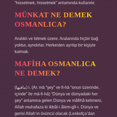
“hissetmek, hissetmek” anlamında kullanılır.
MÜNKAT NE DEMEK
OSMANLICA?
Aralıklı ve bitmek üzere. Aralarında hiçbir bağ
yoktur, ayrıdırlar. Herkesten ayrılıp bir kişiyle
kalmak.
MAFIHA OSMANLICA
NE DEMEK?
(ﻣﺎﻓﻴﻬﺎ) i. (Ar. mā “şey” ve fі-hā “onun üzerinde,
içinde” ile mā-fі-hā) “Dünya ve dünyadaki her
şey” anlamına gelen Dünya ve mâfihâ kelimesi,
Allah muhafaza ki ikbâl-i âlem-gîr-i. Dünya ve
gerisi Allah’ın övüncü olacak (Leskofça’dan