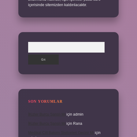
içerisinde sitemizden kaldırılacaktır.
Arama
SON YORUMLAR
İKizler Burcu Şanslı Mı
için
admin
İKizler Burcu Şanslı Mı
için
Rana
Medikal Cilt Bakımı Sivilceleri Geçirir Mi
için