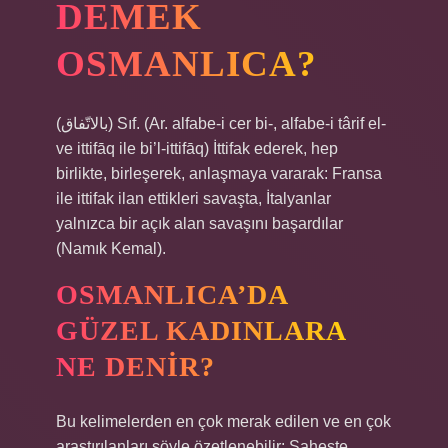
DEMEK
OSMANLICA?
(ﺑﺎﻻﺗّﻔﺎﻕ) Sıf. (Ar. alfabe-i cer bi-, alfabe-i târif el-
ve ittifāq ile bi’l-ittifāq) İttifak ederek, hep
birlikte, birleşerek, anlaşmaya vararak: Fransa
ile ittifak ilan ettikleri savaşta, İtalyanlar
yalnızca bir açık alan savaşını başardılar
(Namık Kemal).
OSMANLICA’DA
GÜZEL KADINLARA
NE DENIR?
Bu kelimelerden en çok merak edilen ve en çok
araştırılanları şöyle özetlenebilir: Şaheste,