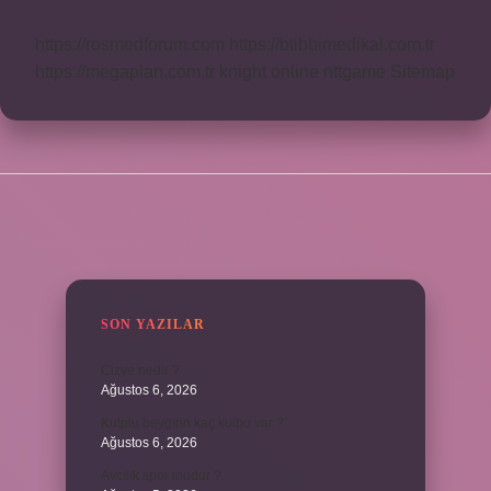
https://rosmedforum.com
https://btibbimedikal.com.tr
https://megaplan.com.tr
knight online
nttgame
Sitemap
SIDEBAR
SON YAZILAR
Cizye nedir ?
Ağustos 6, 2026
Kulplu beygirin kaç kulbu var ?
Ağustos 6, 2026
Avcılık spor mudur ?