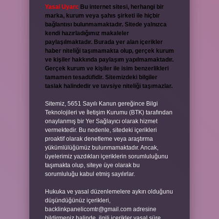
Yasal Uyarı:
Bu internet sitesi, herhangi bir
marka, kurum veya şahıs şirketi ile hiçbir
bağlantısı bulunmamaktadır. Sitede yalnızca
kendi hazırladığımız makaleler
paylaşılmaktadır. Burada yer alan içerikler
haber niteliği taşımamakta olup, gerçek kurum
ve kişiler hakkında paylaşım yapılmamaktadır.
Gerçek kurum ve kişiler ile isim benzerlikleri
tamamen tesadüfidir. Sitemizdeki bilgiler
taslak halindedir ve tavsiye niteliği taşımazlar.
Sitemiz, 5651 Sayılı Kanun gereğince Bilgi
Teknolojileri ve İletişim Kurumu (BTK) tarafından
onaylanmış bir Yer Sağlayıcı olarak hizmet
vermektedir. Bu nedenle, sitedeki içerikleri
proaktif olarak denetleme veya araştırma
yükümlülüğümüz bulunmamaktadır. Ancak,
üyelerimiz yazdıkları içeriklerin sorumluluğunu
taşımakta olup, siteye üye olarak bu
sorumluluğu kabul etmiş sayılırlar.
Hukuka ve yasal düzenlemelere aykırı olduğunu
düşündüğünüz içerikleri,
backlinkpanelicomtr@gmail.com
adresine
bildirmeniz halinde, ilgili içerikler yasal süre