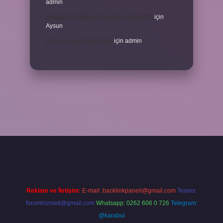
admin
Medikal Cilt Bakımı Sivilceleri Geçirir Mi
için
Aysun
Doru At Hangi Renk Olur
için
admin
ilbet yeni giriş
ilbet yeni giriş
grandoperabet
betexper
Reklam ve İletişim:
E-mail:
backlinkpaneli@gmail.com
Teams:
forumhizmeti@gmail.com
Whatsapp: 0262 606 0 726
Telegram:
@karabul