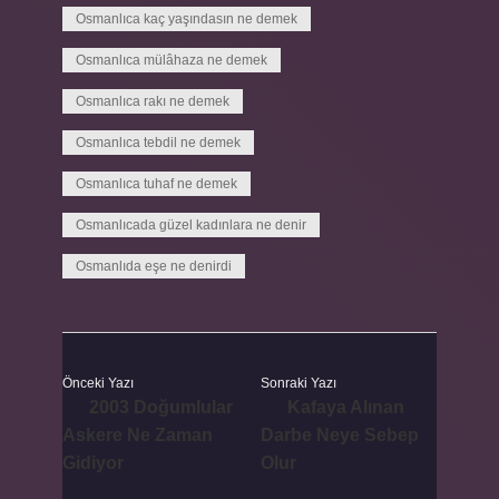
Osmanlıca kaç yaşındasın ne demek
Osmanlıca mülâhaza ne demek
Osmanlıca rakı ne demek
Osmanlıca tebdil ne demek
Osmanlıca tuhaf ne demek
Osmanlıcada güzel kadınlara ne denir
Osmanlıda eşe ne denirdi
Önceki Yazı
Sonraki Yazı
2003 Doğumlular
Kafaya Alınan
Askere Ne Zaman
Darbe Neye Sebep
Gidiyor
Olur