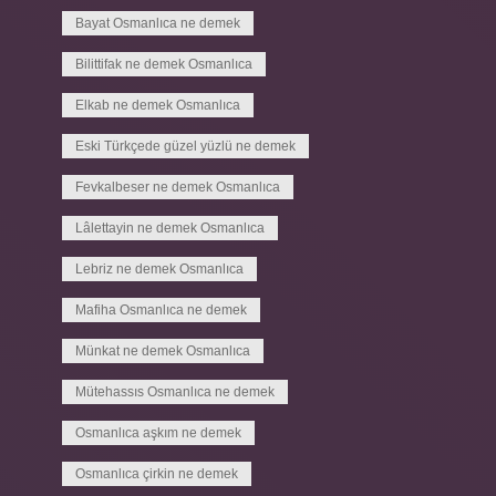
Bayat Osmanlıca ne demek
Bilittifak ne demek Osmanlıca
Elkab ne demek Osmanlıca
Eski Türkçede güzel yüzlü ne demek
Fevkalbeser ne demek Osmanlıca
Lâlettayin ne demek Osmanlıca
Lebriz ne demek Osmanlıca
Mafiha Osmanlıca ne demek
Münkat ne demek Osmanlıca
Mütehassıs Osmanlıca ne demek
Osmanlıca aşkım ne demek
Osmanlıca çirkin ne demek