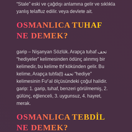
“Stale” eski ve çağdışı anlamına gelir ve sıklıkla
yanlış telaffuz edilir. veya devlete ait.
OSMANLICA TUHAF
NE DEMEK?
garip – Nişanyan Sözlük. Arapça tuḥaf تحف
“hediyeler” kelimesinden ödünç alınmış bir
kelimedir, bu kelime tḥf kökünden gelir. Bu
kelime, Arapça tuḥfa(t) تحفة “hediye”
kelimesinin Fuˁal ölçüsündeki çoğul halidir.
garip: 1. garip, tuhaf, benzeri görülmemiş, 2.
gülünç, eğlenceli, 3. uygunsuz, 4. hayret,
merak.
OSMANLICA TEBDIL
NE DEMEK?