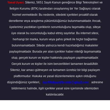
Yasal Uyarı:
Sitemiz, 5651 Sayılı Kanun gereğince Bilgi Teknolojileri ve
İletişim Kurumu (BTK) tarafından onaylanmış bir Yer Sağlayıcı olarak
hizmet vermektedir. Bu nedenle, sitedeki içerikleri proaktif olarak
denetleme veya araştırma yükümlülüğümüz bulunmamaktadır. Ancak,
üyelerimiz yazdıkları içeriklerin sorumluluğunu taşımakta olup, siteye
üye olarak bu sorumluluğu kabul etmiş sayılırlar. Bu internet sitesi,
herhangi bir marka, kurum veya şahıs şirketi ile hiçbir bağlantısı
bulunmamaktadır. Sitede yalnızca kendi hazırladığımız makaleler
paylaşılmaktadır. Burada yer alan içerikler haber niteliği taşımamakta
olup, gerçek kurum ve kişiler hakkında paylaşım yapılmamaktadır.
Gerçek kurum ve kişiler ile isim benzerlikleri tamamen tesadüfidir.
Sitemiz, kar amacı gütmeyen ve tamamen ücretsiz bir bilgi paylaşım
platformudur. Hukuka ve yasal düzenlemelere aykırı olduğunu
düşündüğünüz içerikleri,
backlinkpanelicomtr@gmail.com
adresine
bildirmeniz halinde, ilgili içerikler yasal süre içerisinde sitemizden
kaldırılacaktır.
Scro
to