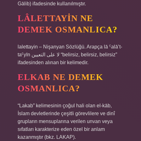
Gālib) ifadesinde kullanılmıştır.
LÂLETTAYIN NE
DEMEK OSMANLICA?
lalettayin – Nişanyan Sözlüğü. Arapça lā ˁalā’t-
taˁyīn لا على التعيين “belirsiz, belirsiz, belirsiz”
ifadesinden alınan bir kelimedir.
ELKAB NE DEMEK
OSMANLICA?
“Lakab” kelimesinin çoğul hali olan el-kāb,
İslam devletlerinde çeşitli görevlilere ve dinî
grupların mensuplarına verilen unvan veya
sıfatları karakterize eden özel bir anlam
kazanmıştır (bkz. LAKAP).