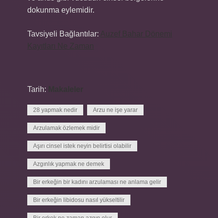
dokunma eylemidir.
Tavsiyeli Bağlantılar:
Auzef Bahar Dönemi
Kayıtları Ne Zaman
Tarih:
Makaleler
28 yapmak nedir
Arzu ne işe yarar
Arzulamak özlemek midir
Aşırı cinsel istek neyin belirtisi olabilir
Azgınlık yapmak ne demek
Bir erkeğin bir kadını arzulaması ne anlama gelir
Bir erkeğin libidosu nasıl yükseltilir