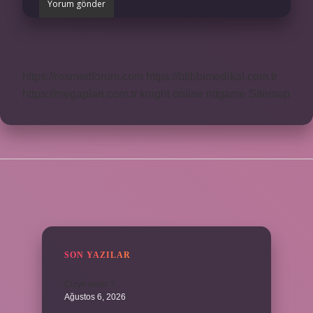
https://rosmedforum.com
https://btibbimedikal.com.tr
https://megaplan.com.tr
knight online
nttgame
Sitemap
SIDEBAR
SON YAZILAR
Cizye nedir ?
Ağustos 6, 2026