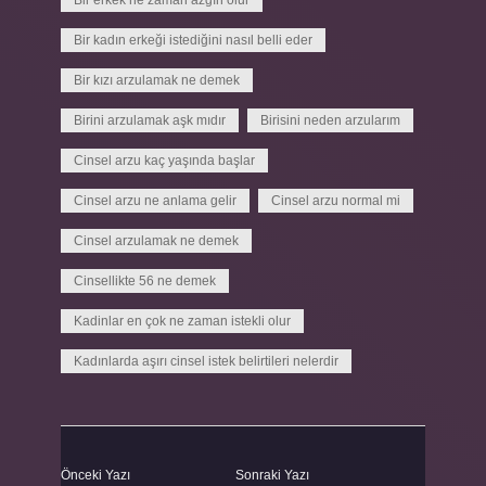
Bir erkek ne zaman azgın olur
Bir kadın erkeği istediğini nasıl belli eder
Bir kızı arzulamak ne demek
Birini arzulamak aşk mıdır
Birisini neden arzularım
Cinsel arzu kaç yaşında başlar
Cinsel arzu ne anlama gelir
Cinsel arzu normal mi
Cinsel arzulamak ne demek
Cinsellikte 56 ne demek
Kadinlar en çok ne zaman istekli olur
Kadınlarda aşırı cinsel istek belirtileri nelerdir
Önceki Yazı
Sonraki Yazı