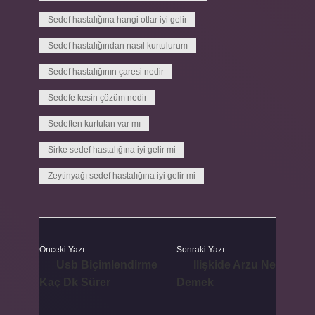
Sedef hastalığına hangi otlar iyi gelir
Sedef hastalığından nasıl kurtulurum
Sedef hastalığının çaresi nedir
Sedefe kesin çözüm nedir
Sedeften kurtulan var mı
Sirke sedef hastalığına iyi gelir mi
Zeytinyağı sedef hastalığına iyi gelir mi
Önceki Yazı
Sonraki Yazı
Usb Biçimlendirme
Ilişkide Arzu Ne
Kaç Dk Sürer
Demek