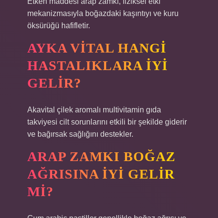
Etken maddesi arap zamkı, fiziksel etki
mekanizmasıyla boğazdaki kaşıntıyı ve kuru
öksürüğü hafifletir.
AYKA VITAL HANGI
HASTALIKLARA IYI
GELIR?
Akavital çilek aromalı multivitamin gıda
takviyesi cilt sorunlarını etkili bir şekilde giderir
ve bağırsak sağlığını destekler.
ARAP ZAMKI BOĞAZ
AĞRISINA IYI GELIR
MI?