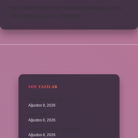
https://rosmedforum.com
https://btibbimedikal.com.tr
https://megaplan.com.tr
Sitemap
SIDEBAR
SON YAZILAR
Urfalı’da kaç kişi var ?
Ağustos 9, 2026
Cizye nedir ?
Ağustos 6, 2026
Kulplu beygirin kaç kulbu var ?
Ağustos 6, 2026