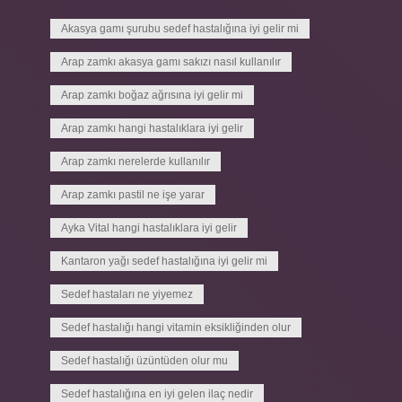
Akasya gamı şurubu sedef hastalığına iyi gelir mi
Arap zamkı akasya gamı sakızı nasıl kullanılır
Arap zamkı boğaz ağrısına iyi gelir mi
Arap zamkı hangi hastalıklara iyi gelir
Arap zamkı nerelerde kullanılır
Arap zamkı pastil ne işe yarar
Ayka Vital hangi hastalıklara iyi gelir
Kantaron yağı sedef hastalığına iyi gelir mi
Sedef hastaları ne yiyemez
Sedef hastalığı hangi vitamin eksikliğinden olur
Sedef hastalığı üzüntüden olur mu
Sedef hastalığına en iyi gelen ilaç nedir