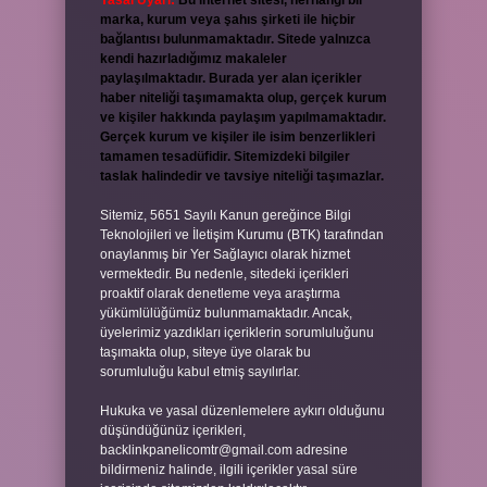
Yasal Uyarı:
Bu internet sitesi, herhangi bir
marka, kurum veya şahıs şirketi ile hiçbir
bağlantısı bulunmamaktadır. Sitede yalnızca
kendi hazırladığımız makaleler
paylaşılmaktadır. Burada yer alan içerikler
haber niteliği taşımamakta olup, gerçek kurum
ve kişiler hakkında paylaşım yapılmamaktadır.
Gerçek kurum ve kişiler ile isim benzerlikleri
tamamen tesadüfidir. Sitemizdeki bilgiler
taslak halindedir ve tavsiye niteliği taşımazlar.
Sitemiz, 5651 Sayılı Kanun gereğince Bilgi
Teknolojileri ve İletişim Kurumu (BTK) tarafından
onaylanmış bir Yer Sağlayıcı olarak hizmet
vermektedir. Bu nedenle, sitedeki içerikleri
proaktif olarak denetleme veya araştırma
yükümlülüğümüz bulunmamaktadır. Ancak,
üyelerimiz yazdıkları içeriklerin sorumluluğunu
taşımakta olup, siteye üye olarak bu
sorumluluğu kabul etmiş sayılırlar.
Hukuka ve yasal düzenlemelere aykırı olduğunu
düşündüğünüz içerikleri,
backlinkpanelicomtr@gmail.com
adresine
bildirmeniz halinde, ilgili içerikler yasal süre