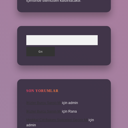
içerisinde sitemizden kaldırılacaktır.
Arama
SON YORUMLAR
İKizler Burcu Şanslı Mı
için
admin
İKizler Burcu Şanslı Mı
için
Rana
Medikal Cilt Bakımı Sivilceleri Geçirir Mi
için
admin