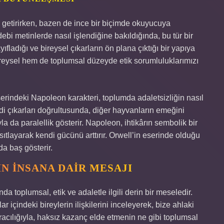
e getirirken, bazen de ince bir biçimde okuyucuya
bi metinlerde nasıl işlendiğine bakıldığında, bu tür bir
ıfladığı ve bireysel çıkarların ön plana çıktığı bir yapıya
bireysel hem de toplumsal düzeyde etik sorumluluklarımızı
serindeki Napoleon karakteri, toplumda adaletsizliğin nasıl
ndi çıkarları doğrultusunda, diğer hayvanların emeğini
a da paralellik gösterir. Napoleon, ihtikârın sembolik bir
ısıtlayarak kendi gücünü arttırır. Orwell’in eserinde olduğu
da baş gösterir.
IN İNSANA DAIR MESAJI
nda toplumsal, etik ve adaletle ilgili derin bir meseledir.
 içindeki bireylerin ilişkilerini inceleyerek, bize ahlaki
 aracılığıyla, haksız kazanç elde etmenin ne gibi toplumsal