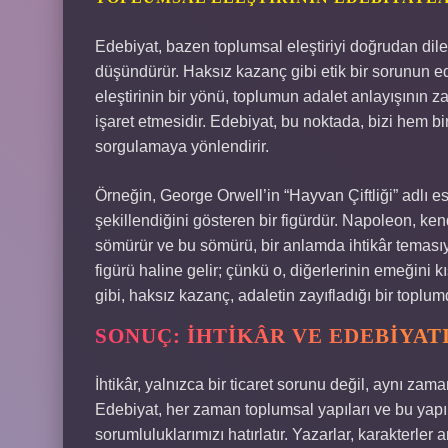
Edebiyat, bazen toplumsal eleştiriyi doğrudan dil
düşündürür. Haksız kazanç gibi etik bir sorunun ede
eleştirinin bir yönü, toplumun adalet anlayışının zay
işaret etmesidir. Edebiyat, bu noktada, bizi hem 
sorgulamaya yönlendirir.
Örneğin, George Orwell’in “Hayvan Çiftliği” adlı e
şekillendiğini gösteren bir figürdür. Napoleon, ke
sömürür ve bu sömürü, bir anlamda ihtikâr temasıyl
figürü haline gelir; çünkü o, diğerlerinin emeğini k
gibi, haksız kazanç, adaletin zayıfladığı bir toplum
SONUÇ: İHTIKÂR VE EDEBIYAT
İhtikâr, yalnızca bir ticaret sorunu değil, aynı zama
Edebiyat, her zaman toplumsal yapıları ve bu yapılar
sorumluluklarımızı hatırlatır. Yazarlar, karakterler