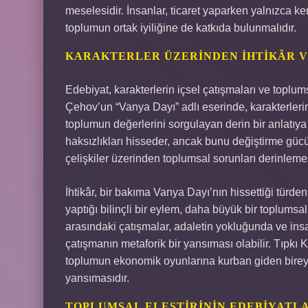
meselesidir. İnsanlar, ticaret yaparken yalnızca k
toplumun ortak iyiliğine de katkıda bulunmalıdır.
KARAKTERLER ÜZERINDEN İHTIKÂR V
Edebiyat, karakterlerin içsel çatışmaları ve toplumsa
Çehov’un “Vanya Dayı” adlı eserinde, karakterlerin
toplumun değerlerini sorgulayan derin bir anlatıya
haksızlıkları hisseder, ancak bunu değiştirme gücü
çelişkiler üzerinden toplumsal sorunları derinleme
İhtikâr, bir bakıma Vanya Dayı’nın hissettiği türden 
yaptığı bilinçli bir eylem, daha büyük bir toplumsa
arasındaki çatışmalar, adaletin yokluğunda ve insan 
çatışmanın metaforik bir yansıması olabilir. Tıpkı
toplumun ekonomik oyunlarına kurban giden bireyler
yansımasıdır.
TOPLUMSAL ELEŞTIRININ EDEBIYATL