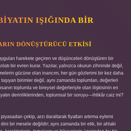
BIYATIN IŞIĞINDA BIR
ARIN DÖNÜŞTÜRÜCÜ ETKISI
uyguları harekete geçiren ve düşünceleri dönüştüren bir
anlatı bir evren kurar. Yazılar, yalnızca okurun zihninde değil,
imelerin gücüne olan inancım, her gün gözlerimi bir kez daha
taşıyan birimler değil, aynı zamanda toplumları, değerleri
nsanın toplumla ve bireysel değerleriyle olan ilişkisinin en
yatın derinliklerinden, toplumsal bir soruyu—ihtikâr caiz mi?
ak piyasadan çekip, arzı daraltarak fiyatları artırma eylemi
dini bir mesele değildir; aynı zamanda bir etik, bir ahlaki