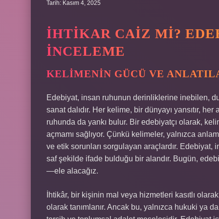
Tarih: Kasım 4, 2025
İHTIKAR CAIZ MI? EDE
İNCELEME
KELIMENIN GÜCÜ VE ANLATIL
Edebiyat, insan ruhunun derinliklerine inebilen, d
sanat dalıdır. Her kelime, bir dünyayı yansıtır, her 
ruhunda da yankı bulur. Bir edebiyatçı olarak, kel
açmamı sağlıyor. Çünkü kelimeler, yalnızca anlam 
ve etik sorunları sorgulayan araçlardır. Edebiyat, i
saf şekilde ifade bulduğu bir alandır. Bugün, edebi
—ele alacağız.
İhtikâr, bir kişinin mal veya hizmetleri kasıtlı olar
olarak tanımlanır. Ancak bu, yalnızca hukuki ya da 