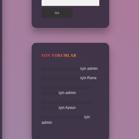
SON YORUMLAR
İKizler Burcu Şanslı Mı
için
admin
İKizler Burcu Şanslı Mı
için
Rana
Medikal Cilt Bakımı Sivilceleri
Geçirir Mi
için
admin
Medikal Cilt Bakımı Sivilceleri
Geçirir Mi
için
Aysun
Doru At Hangi Renk Olur
için
admin