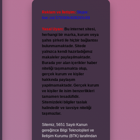
Reklam ve İletişim:
Skype:
live:.cid.575569c608265c69
Yasal Uyarı:
Bu internet sitesi,
herhangi bir marka, kurum veya
şahıs şirketi ile hiçbir bağlantısı
bulunmamaktadır. Sitede
yalnızca kendi hazırladığımız
makaleler paylaşılmaktadır.
Burada yer alan içerikler haber
niteliği taşımamakta olup,
gerçek kurum ve kişiler
hakkında paylaşım
yapılmamaktadır. Gerçek kurum
ve kişiler ile isim benzerlikleri
tamamen tesadüfidir.
Sitemizdeki bilgiler taslak
halindedir ve tavsiye niteliği
taşımazlar.
Sitemiz, 5651 Sayılı Kanun
gereğince Bilgi Teknolojileri ve
İletişim Kurumu (BTK) tarafından