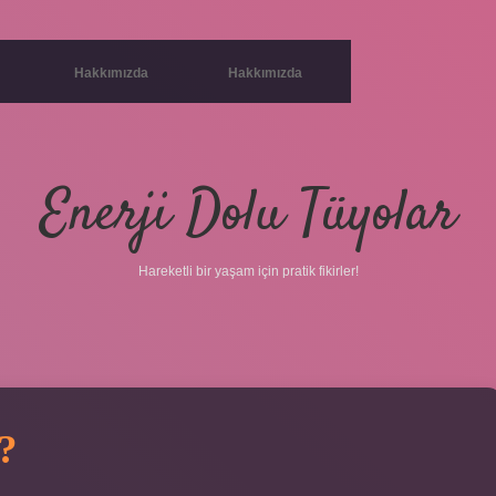
Hakkımızda
Hakkımızda
Enerji Dolu Tüyolar
Hareketli bir yaşam için pratik fikirler!
?