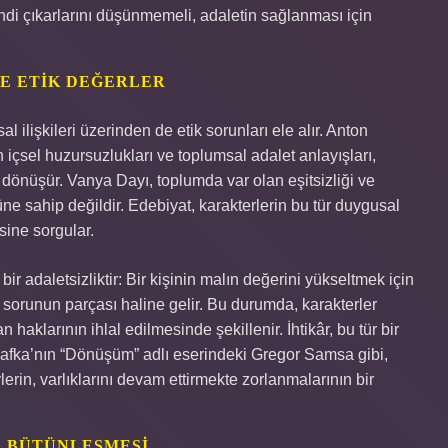
endi çıkarlarını düşünmemeli, adaletin sağlanması için
E ETIK DEĞERLER
l ilişkileri üzerinden de etik sorunları ele alır. Anton
 içsel huzursuzlukları ve toplumsal adalet anlayışları,
 dönüşür. Vanya Dayı, toplumda var olan eşitsizliği ve
ne sahip değildir. Edebiyat, karakterlerin bu tür duygusal
sine sorgular.
bir adaletsizliktir: Bir kişinin malın değerini yükseltmek için
l sorunun parçası haline gelir. Bu durumda, karakterler
haklarının ihlal edilmesinde şekillenir. İhtikâr, bu tür bir
 Kafka’nın “Dönüşüm” adlı eserindeki Gregor Samsa gibi,
in, varlıklarını devam ettirmekte zorlanmalarının bir
A BÜTÜNLEŞMESI