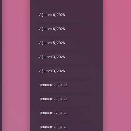
Cizye nedir ?
Ağustos 6, 2026
Kulplu beygirin kaç kulbu var ?
Ağustos 6, 2026
Avcılık spor mudur ?
Ağustos 5, 2026
Allah’ın ahlak ne demek ?
Ağustos 3, 2026
8. sınıfta Kur’an-ı Kerim var mı ?
Ağustos 3, 2026
Dünya Kupası ödülü ne kadar ?
Temmuz 29, 2026
Türklerin en büyük destanı nedir ?
Temmuz 29, 2026
Koç erkeği en iyi kimle anlaşır ?
Temmuz 27, 2026
Kazandibi sulu olursa ne yapılır ?
Temmuz 25, 2026