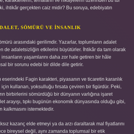
e, karakterlerin, temaların ve hikayelerin üzerinden bu tür
ki, ihtikâr gerçekten caiz midir? Bu soruya, edebiyatın
ADALET, SÖMÜRÜ VE İNSANLIK
ömürü arasındaki gerilimdir. Yazarlar, toplumların adalet
de adaletsizliğin etkilerini büyütürler. İhtikâr da tam olarak
in, insanların yaşamlarını daha zor hale getiren bir hâle
 bir sorunu edebi bir dilde dile getirir.
 eserindeki Fagin karakteri, piyasanın ve ticaretin karanlık
için kullanan, yoksulluğu fırsata çeviren bir figürdür. Peki,
arın birbirlerini sömürdüğü bir dünyanın varlığına işaret
let arayışı, tıpkı bugünün ekonomik dünyasında olduğu gibi,
an kalkmasını istemektedir.
ksız kazanç elde etmeyi ya da arzı daraltarak mal fiyatlarını
ece bireysel değil, aynı zamanda toplumsal bir etik