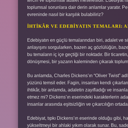
tercih ve toplumsal adalet meselesidir. Edebiyat is
toplumsal sorunlara dair derin anlamlar yaratır. Pe
evreninde nasıl bir karşılık bulabiliriz?
İHTIKÂR VE EDEBIYATIN TEMALARI: 
Edebiyatın en güçlü temalarından biri, adalet ve s
anlayışını sorgularken, bazen aç gözlülüğün, bazen 
bu temaların iç içe geçtiği bir noktadır. Bir ticaret
dönüşmesi, bir yazarın kaleminden çıkarak toplumsal
Bu anlamda, Charles Dickens’ın “Oliver Twist” adlı
yüzünü temsil eder. Fagin, insanları kendi çıkarları 
ihtikâr, bir anlamda, adaletin zayıfladığı ve insanl
etmez mi? Dickens’ın eserindeki karakterlerin ada
insanlar arasında eşitsizliğin ve çıkarcılığın ortad
Edebiyat, tıpkı Dickens’ın eserinde olduğu gibi, ha
yükseltmeyi bir ahlaki yıkım olarak sunar. Bu, sad