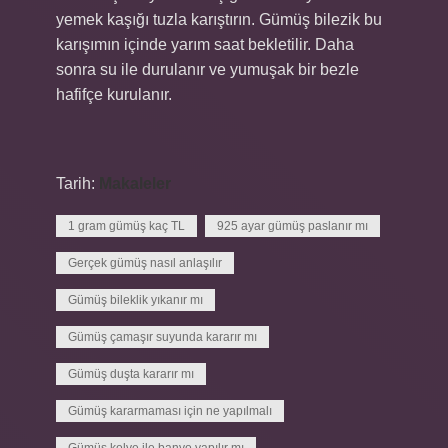
yemek kaşığı tuzla karıştırın. Gümüş bilezik bu
karışımın içinde yarım saat bekletilir. Daha
sonra su ile durulanır ve yumuşak bir bezle
hafifçe kurulanır.
Tarih:
Makaleler
1 gram gümüş kaç TL
925 ayar gümüş paslanır mı
Gerçek gümüş nasıl anlaşılır
Gümüş bileklik yıkanır mı
Gümüş çamaşır suyunda kararır mı
Gümüş duşta kararır mı
Gümüş kararmaması için ne yapılmalı