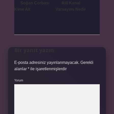
Soğan Çorbası
Ikili Kanal
Kime Ait
Varsayımı Nedir
Bir yanıt yazın
E-posta adresiniz yayınlanmayacak.
Gerekli
alanlar
*
ile işaretlenmişlerdir
Yorum