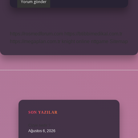
https://rosmedforum.com
https://btibbimedikal.com.tr
https://megaplan.com.tr
knight online
nttgame
Sitemap
SIDEBAR
SON YAZILAR
Cizye nedir ?
Ağustos 6, 2026