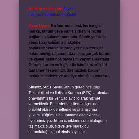
Reklam ve İletişim:
Skype:
live:.cid.575569c608265c69
Yasal Uyarı:
Bu internet sitesi, herhangi bir
marka, kurum veya şahıs şirketi ile hiçbir
bağlantısı bulunmamaktadır. Sitede yalnızca
kendi hazırladığımız makaleler
paylaşılmaktadır. Burada yer alan içerikler
haber niteliği taşımamakta olup, gerçek kurum
ve kişiler hakkında paylaşım yapılmamaktadır.
Gerçek kurum ve kişiler ile isim benzerlikleri
tamamen tesadüfidir. Sitemizdeki bilgiler
taslak halindedir ve tavsiye niteliği taşımazlar.
Sitemiz, 5651 Sayılı Kanun gereğince Bilgi
Teknolojileri ve İletişim Kurumu (BTK) tarafından
onaylanmış bir Yer Sağlayıcı olarak hizmet
vermektedir. Bu nedenle, sitedeki içerikleri
proaktif olarak denetleme veya araştırma
yükümlülüğümüz bulunmamaktadır. Ancak,
üyelerimiz yazdıkları içeriklerin sorumluluğunu
taşımakta olup, siteye üye olarak bu
sorumluluğu kabul etmiş sayılırlar.