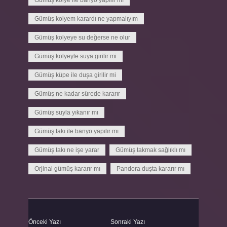
Gümüş kolye ile banyo yapılır mı
Gümüş kolyem karardı ne yapmalıyım
Gümüş kolyeye su değerse ne olur
Gümüş kolyeyle suya girilir mi
Gümüş küpe ile duşa girilir mi
Gümüş ne kadar sürede kararır
Gümüş suyla yıkanır mı
Gümüş takı ile banyo yapılır mı
Gümüş takı ne işe yarar
Gümüş takmak sağlıklı mı
Orjinal gümüş kararır mı
Pandora duşta kararır mı
Önceki Yazı
Sonraki Yazı