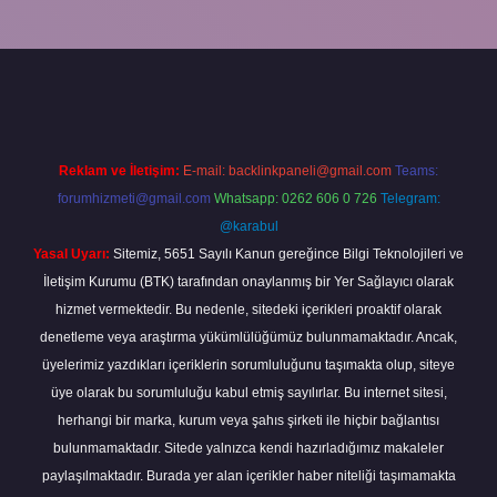
i giriş
ilbet yeni giriş
grandoperabet
betexper
Reklam ve İletişim:
E-mail:
backlinkpaneli@gmail.com
Teams:
forumhizmeti@gmail.com
Whatsapp: 0262 606 0 726
Telegram:
@karabul
Yasal Uyarı:
Sitemiz, 5651 Sayılı Kanun gereğince Bilgi Teknolojileri ve
İletişim Kurumu (BTK) tarafından onaylanmış bir Yer Sağlayıcı olarak
hizmet vermektedir. Bu nedenle, sitedeki içerikleri proaktif olarak
denetleme veya araştırma yükümlülüğümüz bulunmamaktadır. Ancak,
üyelerimiz yazdıkları içeriklerin sorumluluğunu taşımakta olup, siteye
üye olarak bu sorumluluğu kabul etmiş sayılırlar. Bu internet sitesi,
herhangi bir marka, kurum veya şahıs şirketi ile hiçbir bağlantısı
bulunmamaktadır. Sitede yalnızca kendi hazırladığımız makaleler
paylaşılmaktadır. Burada yer alan içerikler haber niteliği taşımamakta