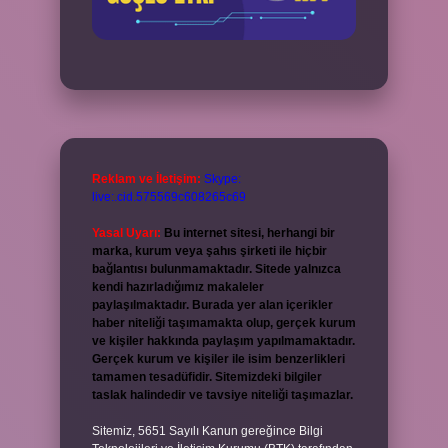
Reklam ve İletişim:
Skype:
live:.cid.575569c608265c69
Yasal Uyarı:
Bu internet sitesi, herhangi bir
marka, kurum veya şahıs şirketi ile hiçbir
bağlantısı bulunmamaktadır. Sitede yalnızca
kendi hazırladığımız makaleler
paylaşılmaktadır. Burada yer alan içerikler
haber niteliği taşımamakta olup, gerçek kurum
ve kişiler hakkında paylaşım yapılmamaktadır.
Gerçek kurum ve kişiler ile isim benzerlikleri
tamamen tesadüfidir. Sitemizdeki bilgiler
taslak halindedir ve tavsiye niteliği taşımazlar.
Sitemiz, 5651 Sayılı Kanun gereğince Bilgi