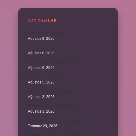
SIDEBAR
SON YAZILAR
Urfalı’da kaç kişi var ?
Ağustos 9, 2026
Cizye nedir ?
Ağustos 6, 2026
Kulplu beygirin kaç kulbu var ?
Ağustos 6, 2026
Avcılık spor mudur ?
Ağustos 5, 2026
Allah’ın ahlak ne demek ?
Ağustos 3, 2026
8. sınıfta Kur’an-ı Kerim var mı ?
Ağustos 3, 2026
Dünya Kupası ödülü ne kadar ?
Temmuz 29, 2026
Türklerin en büyük destanı nedir ?