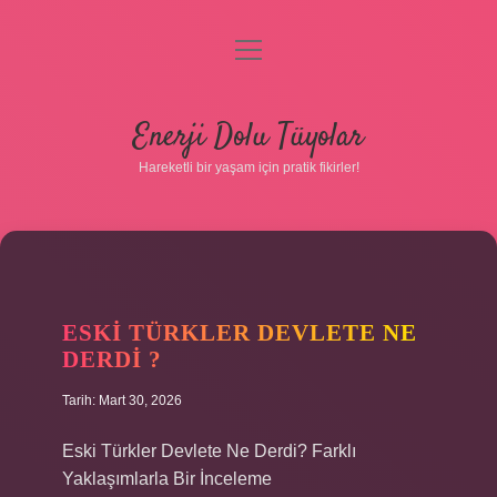
menüyü
aç
Anasayfa
Enerji Dolu Tüyolar
Gizlilik Politikası
Hareketli bir yaşam için pratik fikirler!
Yasal Uyarı
Hakkımızda
ESKI TÜRKLER DEVLETE NE
DERDI ?
Tarih: Mart 30, 2026
Hakkımızda
Eski Türkler Devlete Ne Derdi? Farklı
Yaklaşımlarla Bir İnceleme