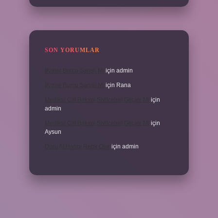
SON YORUMLAR
İKizler Burcu Şanslı Mı
için
admin
İKizler Burcu Şanslı Mı
için
Rana
Medikal Cilt Bakımı Sivilceleri Geçirir Mi
için
admin
Medikal Cilt Bakımı Sivilceleri Geçirir Mi
için
Aysun
Doru At Hangi Renk Olur
için
admin