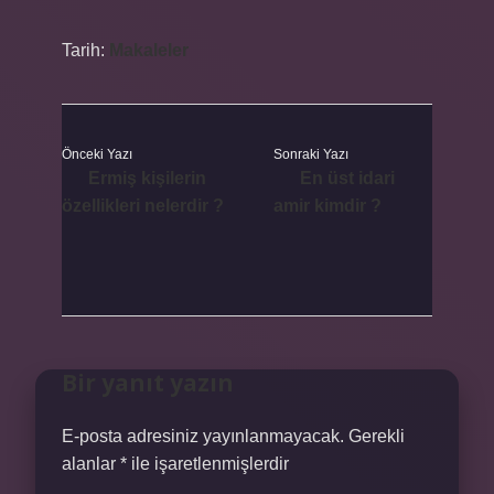
Tarih:
Makaleler
Önceki Yazı
Sonraki Yazı
Ermiş kişilerin
En üst idari
özellikleri nelerdir ?
amir kimdir ?
Bir yanıt yazın
E-posta adresiniz yayınlanmayacak.
Gerekli
alanlar
*
ile işaretlenmişlerdir