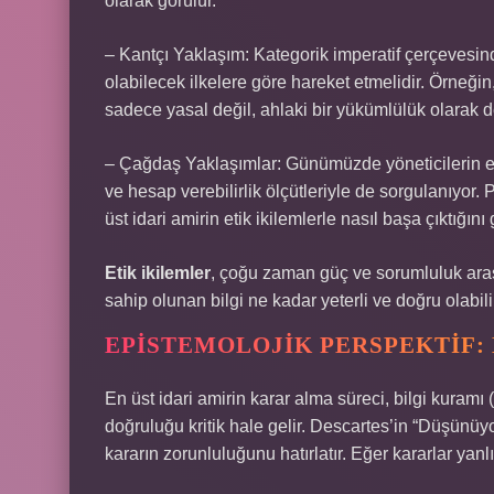
olarak görülür.
– Kantçı Yaklaşım: Kategorik imperatif çerçevesinde
olabilecek ilkelere göre hareket etmelidir. Örneğin
sadece yasal değil, ahlaki bir yükümlülük olarak de
– Çağdaş Yaklaşımlar: Günümüzde yöneticilerin etik
ve hesap verebilirlik ölçütleriyle de sorgulanıyor
üst idari amirin etik ikilemlerle nasıl başa çıktığın
Etik ikilemler
, çoğu zaman güç ve sorumluluk arasın
sahip olunan bilgi ne kadar yeterli ve doğru olabili
EPISTEMOLOJIK PERSPEKTIF: 
En üst idari amirin karar alma süreci, bilgi kuramı
doğruluğu kritik hale gelir. Descartes’in “Düşünü
kararın zorunluluğunu hatırlatır. Eğer kararlar yanl