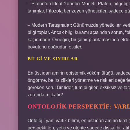
– Platon’un İdeal Yönetici Modeli: Platon, bilgeliği
tanımlar. Filozofa benzeyen yöneticiler, sadece güç 
– Modern Tartışmalar: Günümüzde yöneticiler, veri 
bilgi toplar. Ancak bilgi kuramı açısından sorun, 
kaçınmadır. Örneğin, bir şehir planlamasında elde ed
boyutunu doğrudan etkiler.
BILGI VE SINIRLAR
En üst idari amirin epistemik yükümlülüğü, sadece 
öngörme, belirsizlikleri yönetme ve riskleri değe
gereken soru: Bir lider, tüm bilgileri eksiksiz ve ta
zorunda mı kalır?
ONTOLOJIK PERSPEKTIF: VARL
Ontoloji, yani varlık bilimi, en üst idari amirin ki
perspektiften, yetki ve otorite sadece dışsal bir atıf