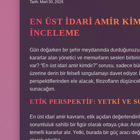
Tarih: Mart 30, 2026
EN ÜST İDARI AMIR KIM
İNCELEME
Gün doğarken bir şehir meydanında durduğunuzu hay
kararlar alan yönetici ve memurların sesleri birbi
var? “En üst idari amir kimdir?” sorusu, sadece büro
üzerine derin bir felsefi sorgulamayı davet ediyor.
perspektiflerinden ele alacak, filozofların düşünce
sunacağım.
ETIK PERSPEKTIF: YETKI VE
En üst idari amir kavramı, etik açıdan değerlendi
sorumluluk sahibi bir figür olarak ortaya çıkar. Ar
temelli kararlar alır. Yetki, burada bir güç aracı d