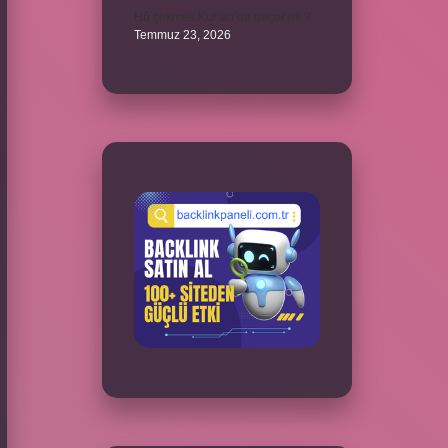
Hû çekmek Kur’an’da geçer mi ?
Temmuz 23, 2026