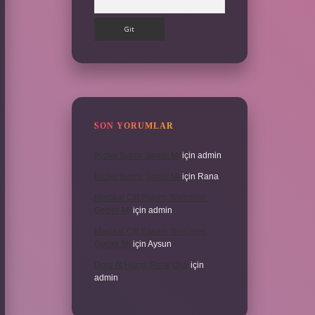
SON YORUMLAR
İKizler Burcu Şanslı Mı
için
admin
İKizler Burcu Şanslı Mı
için
Rana
Medikal Cilt Bakımı Sivilceleri
Geçirir Mi
için
admin
Medikal Cilt Bakımı Sivilceleri
Geçirir Mi
için
Aysun
Doru At Hangi Renk Olur
için
admin