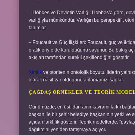
– Hobbes ve Devletin Varlığı: Hobbes’a göre, devlet
varlığıyla mümkündür. Varlığın bu perspektifi, otori
tanımlar.
– Foucault ve Güç İlişkileri: Foucault, güç ve iktida
pratikleriyle de kurulduğunu savunur. Bu bakış açısı
akışları tarafından sürekli şekillendiğini gösterir.
Kimlik
ve otoritenin ontolojik boyutu, liderin yaln
olarak nasıl var olduğunu anlamamızı sağlar.
ÇAĞDAŞ ÖRNEKLER VE TEORIK MODE
Günümüzde, en üst idari amir kavramı farklı bağla
başkan ile bir şehir belediye başkanının yetki ve 
açıdan farklılık gösterir. Teorik modellerde, “paylaşı
dağılımını yeniden tartışmaya açıyor.