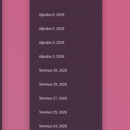
Kulplu beygirin kaç kulbu var ?
Ağustos 6, 2026
Avcılık spor mudur ?
Ağustos 5, 2026
Allah’ın ahlak ne demek ?
Ağustos 3, 2026
8. sınıfta Kur’an-ı Kerim var mı ?
Ağustos 3, 2026
Dünya Kupası ödülü ne kadar ?
Temmuz 29, 2026
Türklerin en büyük destanı nedir ?
Temmuz 29, 2026
Koç erkeği en iyi kimle anlaşır ?
Temmuz 27, 2026
Kazandibi sulu olursa ne yapılır ?
Temmuz 25, 2026
300000 TL’nin vergisi ne kadar ?
Temmuz 24, 2026