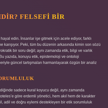
DIR? FELSEFI BIR
al edin. İnsanlar işe gitmek için acele ediyor, farklı
rine karışıyor. Peki, tüm bu düzenin arkasında kimin son sözü
kratik bir soru değil; aynı zamanda etik, bilgi ve varlık
 Bu yazıda, konuyu etik, epistemoloji ve ontoloji
leriyle güncel tartışmaları harmanlayarak özgün bir analiz
 SORUMLULUK
rildiğinde sadece kural koyucu değil, aynı zamanda
istoteles’e göre erdemli yönetici, hem akıl hem de karakter
eğil, adil ve doğru eylemi destekleyen bir etik sorumluluk