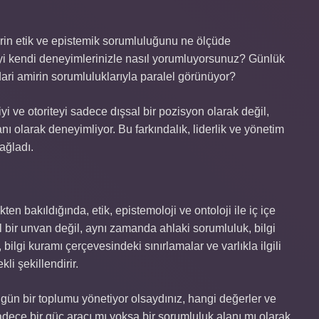
erin etik ve epistemik sorumluluğunu ne ölçüde
işkiyi kendi deneyimlerinizle nasıl yorumluyorsunuz? Günlük
dari amirin sorumluluklarıyla paralel görünüyor?
i ve otoriteyi sadece dışsal bir pozisyon olarak değil,
nı olarak deneyimliyor. Bu farkındalık, liderlik ve yönetim
ağladı.
kten bakıldığında, etik, epistemoloji ve ontoloji ile iç içe
l bir unvan değil, aynı zamanda ahlaki sorumluluk, bilgi
,
bilgi kuramı
çerçevesindeki sınırlamalar ve varlıkla ilgili
kli şekillendirir.
n bir toplumu yönetiyor olsaydınız, hangi değerler ve
sadece bir güç aracı mı yoksa bir sorumluluk alanı mı olarak