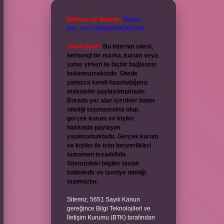
Reklam ve İletişim:
Skype:
live:.cid.575569c608265c69
Yasal Uyarı:
Bu internet sitesi,
herhangi bir marka, kurum veya
şahıs şirketi ile hiçbir bağlantısı
bulunmamaktadır. Sitede
yalnızca kendi hazırladığımız
makaleler paylaşılmaktadır.
Burada yer alan içerikler haber
niteliği taşımamakta olup,
gerçek kurum ve kişiler
hakkında paylaşım
yapılmamaktadır. Gerçek kurum
ve kişiler ile isim benzerlikleri
tamamen tesadüfidir.
Sitemizdeki bilgiler taslak
halindedir ve tavsiye niteliği
taşımazlar.
Sitemiz, 5651 Sayılı Kanun
gereğince Bilgi Teknolojileri ve
İletişim Kurumu (BTK) tarafından