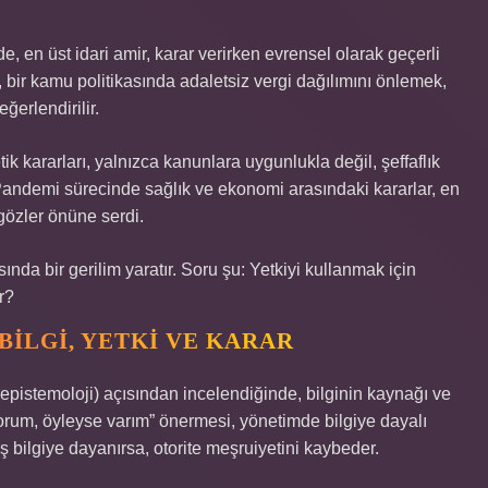
, en üst idari amir, karar verirken evrensel olarak geçerli
, bir kamu politikasında adaletsiz vergi dağılımını önlemek,
ğerlendirilir.
 kararları, yalnızca kanunlara uygunlukla değil, şeffaflık
. Pandemi sürecinde sağlık ve ekonomi arasındaki kararlar, en
ı gözler önüne serdi.
da bir gerilim yaratır. Soru şu: Yetkiyi kullanmak için
r?
BILGI, YETKI VE KARAR
 (epistemoloji) açısından incelendiğinde, bilginin kaynağı ve
yorum, öyleyse varım” önermesi, yönetimde bilgiye dayalı
ış bilgiye dayanırsa, otorite meşruiyetini kaybeder.