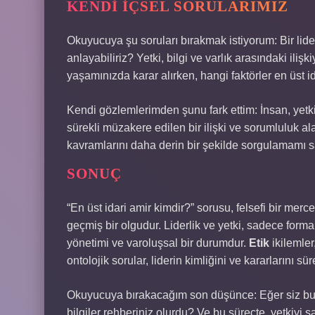
KENDI İÇSEL SORULARIMIZ
Okuyucuya şu soruları bırakmak istiyorum: Bir lid
anlayabiliriz? Yetki, bilgi ve varlık arasındaki il
yaşamınızda karar alırken, hangi faktörler en üst i
Kendi gözlemlerimden şunu fark ettim: İnsan, yetkiy
sürekli müzakere edilen bir ilişki ve sorumluluk ala
kavramlarını daha derin bir şekilde sorgulamamı s
SONUÇ
“En üst idari amir kimdir?” sorusu, felsefi bir merce
geçmiş bir olgudur. Liderlik ve yetki, sadece forma
yönetimi ve varoluşsal bir durumdur.
Etik
ikilemler
ontolojik sorular, liderin kimliğini ve kararlarını süre
Okuyucuya bırakacağım son düşünce: Eğer siz bugü
bilgiler rehberiniz olurdu? Ve bu süreçte, yetkiyi 