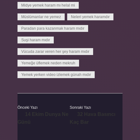
Midye yemek haram mı helal mi
Müslümanlar ne yemez
Neleri yemek haramdır
Paradan para kazanmak haram mıdır
Suşi haram mıdır
Vücuda zarar veren her şey haram mıdır
Yemeğe üflemek neden mekruh
Yemek yerken video izlemek günah mıdır
Önceki Yazı
Sonraki Yazı
14 Ekim Dunya Ne
32 Hava Basıncı
Günü
Kaç Bar