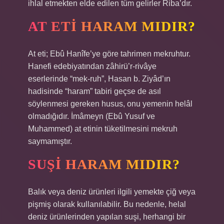
ihlal etmekten elde edilen tüm gelirler Riba’dır.
AT ETI HARAM MIDIR?
At eti; Ebû Hanîfe’ye göre tahrimen mekruhtur.
Hanefi edebiyatından zâhirü’r-rivâye
eserlerinde “mek-ruh”, Hasan b. Ziyâd’ın
hadisinde “haram” tabiri geçse de asıl
söylenmesi gereken husus, onu yemenin helâl
olmadığıdır. İmâmeyn (Ebû Yusuf ve
Muhammed) at etinin tüketilmesini mekruh
saymamıştır.
SUŞI HARAM MIDIR?
Balık veya deniz ürünleri ilgili yemekte çiğ veya
pişmiş olarak kullanılabilir. Bu nedenle, helal
deniz ürünlerinden yapılan suşi, herhangi bir