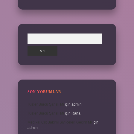
Arama
SON YORUMLAR
İKizler Burcu Şanslı Mı
için
admin
İKizler Burcu Şanslı Mı
için
Rana
Medikal Cilt Bakımı Sivilceleri Geçirir Mi
için
admin