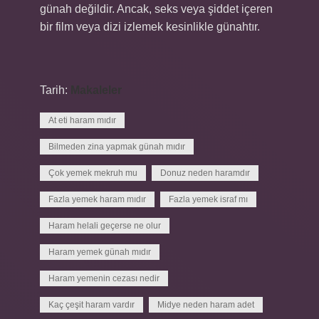
günah değildir. Ancak, seks veya şiddet içeren
bir film veya dizi izlemek kesinlikle günahtır.
Tarih:
Makaleler
At eti haram mıdır
Bilmeden zina yapmak günah mıdır
Çok yemek mekruh mu
Donuz neden haramdır
Fazla yemek haram mıdır
Fazla yemek israf mı
Haram helali geçerse ne olur
Haram yemek günah mıdır
Haram yemenin cezası nedir
Kaç çeşit haram vardır
Midye neden haram adet