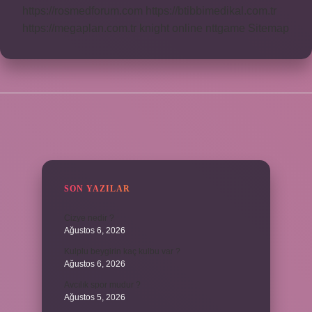
https://rosmedforum.com
https://btibbimedikal.com.tr
https://megaplan.com.tr
knight online
nttgame
Sitemap
SIDEBAR
SON YAZILAR
Cizye nedir ?
Ağustos 6, 2026
Kulplu beygirin kaç kulbu var ?
Ağustos 6, 2026
Avcılık spor mudur ?
Ağustos 5, 2026