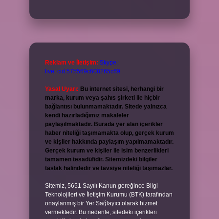
Reklam ve İletişim:
Skype:
live:.cid.575569c608265c69
Yasal Uyarı:
Bu internet sitesi, herhangi bir
marka, kurum veya şahıs şirketi ile hiçbir
bağlantısı bulunmamaktadır. Sitede yalnızca
kendi hazırladığımız makaleler
paylaşılmaktadır. Burada yer alan içerikler
haber niteliği taşımamakta olup, gerçek kurum
ve kişiler hakkında paylaşım yapılmamaktadır.
Gerçek kurum ve kişiler ile isim benzerlikleri
tamamen tesadüfidir. Sitemizdeki bilgiler
taslak halindedir ve tavsiye niteliği taşımazlar.
Sitemiz, 5651 Sayılı Kanun gereğince Bilgi
Teknolojileri ve İletişim Kurumu (BTK) tarafından
onaylanmış bir Yer Sağlayıcı olarak hizmet
vermektedir. Bu nedenle, sitedeki içerikleri