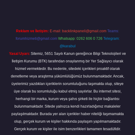
iriş
ilbet yeni giriş
grandoperabet
betexper
Reklam ve İletişim:
E-mail:
backlinkpaneli@gmail.com
Teams:
forumhizmeti@gmail.com
Whatsapp: 0262 606 0 726
Telegram:
@karabul
Yasal Uyarı:
Sitemiz, 5651 Sayılı Kanun gereğince Bilgi Teknolojileri ve
İletişim Kurumu (BTK) tarafından onaylanmış bir Yer Sağlayıcı olarak
hizmet vermektedir. Bu nedenle, sitedeki içerikleri proaktif olarak
denetleme veya araştırma yükümlülüğümüz bulunmamaktadır. Ancak,
üyelerimiz yazdıkları içeriklerin sorumluluğunu taşımakta olup, siteye
üye olarak bu sorumluluğu kabul etmiş sayılırlar. Bu internet sitesi,
herhangi bir marka, kurum veya şahıs şirketi ile hiçbir bağlantısı
bulunmamaktadır. Sitede yalnızca kendi hazırladığımız makaleler
paylaşılmaktadır. Burada yer alan içerikler haber niteliği taşımamakta
olup, gerçek kurum ve kişiler hakkında paylaşım yapılmamaktadır.
Gerçek kurum ve kişiler ile isim benzerlikleri tamamen tesadüfidir.