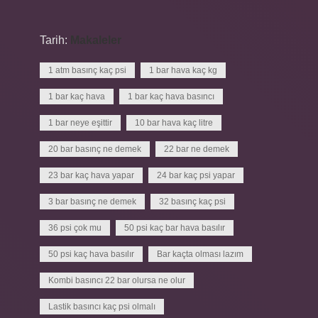
Tarih:
Makaleler
1 atm basınç kaç psi
1 bar hava kaç kg
1 bar kaç hava
1 bar kaç hava basıncı
1 bar neye eşittir
10 bar hava kaç litre
20 bar basınç ne demek
22 bar ne demek
23 bar kaç hava yapar
24 bar kaç psi yapar
3 bar basınç ne demek
32 basınç kaç psi
36 psi çok mu
50 psi kaç bar hava basılır
50 psi kaç hava basılır
Bar kaçta olması lazım
Kombi basıncı 22 bar olursa ne olur
Lastik basıncı kaç psi olmalı