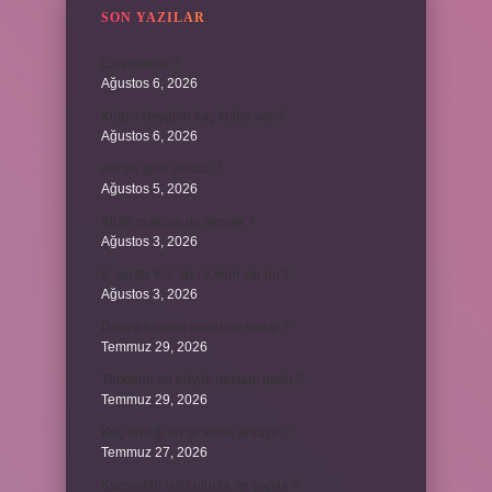
SON YAZILAR
Cizye nedir ?
Ağustos 6, 2026
Kulplu beygirin kaç kulbu var ?
Ağustos 6, 2026
Avcılık spor mudur ?
Ağustos 5, 2026
Allah’ın ahlak ne demek ?
Ağustos 3, 2026
8. sınıfta Kur’an-ı Kerim var mı ?
Ağustos 3, 2026
Dünya Kupası ödülü ne kadar ?
Temmuz 29, 2026
Türklerin en büyük destanı nedir ?
Temmuz 29, 2026
Koç erkeği en iyi kimle anlaşır ?
Temmuz 27, 2026
Kazandibi sulu olursa ne yapılır ?