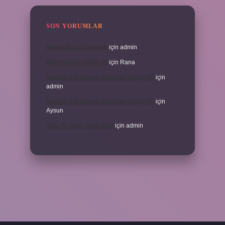
SON YORUMLAR
İKizler Burcu Şanslı Mı
için
admin
İKizler Burcu Şanslı Mı
için
Rana
Medikal Cilt Bakımı Sivilceleri Geçirir Mi
için
admin
Medikal Cilt Bakımı Sivilceleri Geçirir Mi
için
Aysun
Doru At Hangi Renk Olur
için
admin