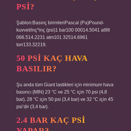
PSI?
Şablon:Basınç birimleriPascal (Pa)Pound-
kuvvet/inç*inç (psi)1 bar100 00014.5041 at98
066.514.2231 atm101 32514.6961
torr133.32219.
50 PSI KAÇ HAVA
BASILIR?
Şu anda tüm Giant lastikleri için minimum hava
basıncı (MIN) 23 °C ve 25 °C için 70 psi (4,8
bar), 28 °C için 50 psi (3,4 bar) ve 32 °C için 45
psi’dir (3,4 bar).
2.4 BAR KAÇ PSI
YAPAR?