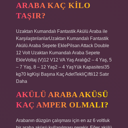
ARABA KAÇ KILO
TAŞIR?
Uzaktan Kumandalı Fantastik Akülü Araba ile
KarşılaştırılanlarUzaktan Kumandalı Fantastik
Akülü Araba Sepete EklePilsan Attack Double
12 Volt Uzaktan Kumandalı Araba Sepete
EkleVoltaj (V)12 V12 VA Yaş Aralığı2 – 4 Yaş, 5
– 7 Yaş, 8 – 12 Yaş2 – 4 YaşYük Kapasitesi35
kg70 kgKişi Başına Kaç AdetTekliÇiftli12 Satır
Daha
AKÜLÜ ARABA AKÜSÜ
KAÇ AMPER OLMALI?
Arabanın düzgün çalışması için en az 6 voltluk
bir araba aküsü kullanılması gerekir. Eğer akülü