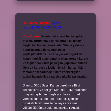
Reklam ve İletişim:
Skype:
live:.cid.575569c608265c69
Yasal Uyarı:
Bu internet sitesi, herhangi bir
marka, kurum veya şahıs şirketi ile hiçbir
bağlantısı bulunmamaktadır. Sitede yalnızca
kendi hazırladığımız makaleler
paylaşılmaktadır. Burada yer alan içerikler
haber niteliği taşımamakta olup, gerçek kurum
ve kişiler hakkında paylaşım yapılmamaktadır.
Gerçek kurum ve kişiler ile isim benzerlikleri
tamamen tesadüfidir. Sitemizdeki bilgiler
taslak halindedir ve tavsiye niteliği taşımazlar.
Sitemiz, 5651 Sayılı Kanun gereğince Bilgi
Teknolojileri ve İletişim Kurumu (BTK) tarafından
onaylanmış bir Yer Sağlayıcı olarak hizmet
vermektedir. Bu nedenle, sitedeki içerikleri
proaktif olarak denetleme veya araştırma
yükümlülüğümüz bulunmamaktadır. Ancak,