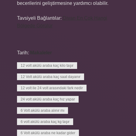
becerilerini geliştirmesine yardımcı olabilir.
Tavsiyeli Bağlantılar:
Divan En Çok Hangi
Bölgede Görülür
Tarih:
Makaleler
12 volt akülü araba kaç kilo taşır
12 Volt akülü araba kaç saat dayanır
12 volt ile 24 volt arasındaki fark nedir
24 volt akülü araba kaç hız yapar
6 Volt akülü araba alınır mı
6 volt akülü araba kaç kg taşır
6 Volt akülü araba ne kadar gider