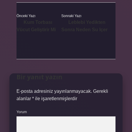
Önceki Yazı
Sonraki Yazı
Kum Torbası
Leblebi Yedikten
Vücut Geliştirir Mi
Sonra Neden Su Içer
Bir yanıt yazın
E-posta adresiniz yayınlanmayacak.
Gerekli
alanlar
*
ile işaretlenmişlerdir
Yorum