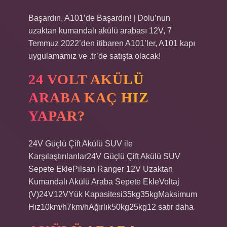
Başardın, A101’de Başardın! | Dolu’nun
uzaktan kumandalı akülü arabası 12V, 7
Temmuz 2022’den itibaren A101’ler, A101 kapı
uygulamamız ve .tr’de satışta olacak!
24 VOLT AKÜLÜ
ARABA KAÇ HIZ
YAPAR?
24V Güçlü Çift Akülü SUV ile
Karşılaştırılanlar24V Güçlü Çift Akülü SUV
Sepete EklePilsan Ranger 12V Uzaktan
Kumandalı Akülü Araba Sepete EkleVoltaj
(V)24V12VYük Kapasitesi35kg35kgMaksimum
Hız10km/h7km/hAğırlık50kg25kg12 satır daha