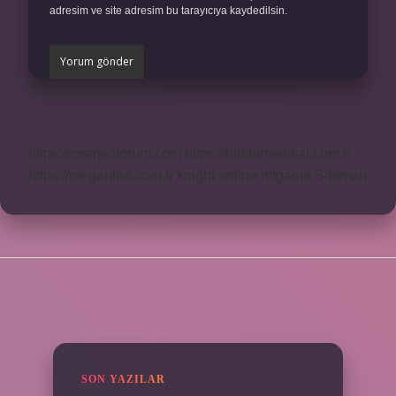
adresim ve site adresim bu tarayıcıya kaydedilsin.
https://rosmedforum.com
https://btibbimedikal.com.tr
https://megaplan.com.tr
knight online
nttgame
Sitemap
SIDEBAR
SON YAZILAR