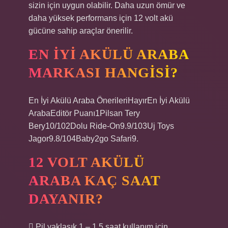
sizin için uygun olabilir. Daha uzun ömür ve
daha yüksek performans için 12 volt akü
gücüne sahip araçlar önerilir.
EN IYI AKÜLÜ ARABA
MARKASI HANGISI?
En İyi Akülü Araba ÖnerileriHayırEn İyi Akülü
ArabaEditör Puanı1Pilsan Tery
Bery10/102Dolu Ride-On9.9/103Uj Toys
Jagor9.8/104Baby2go Safari9.
12 VOLT AKÜLÜ
ARABA KAÇ SAAT
DAYANIR?
 Pil yaklaşık 1 – 1,5 saat kullanım için