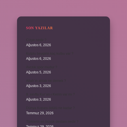
SIDEBAR
SON YAZILAR
Cizye nedir ?
Ağustos 6, 2026
Kulplu beygirin kaç kulbu var ?
Ağustos 6, 2026
Avcılık spor mudur ?
Ağustos 5, 2026
Allah’ın ahlak ne demek ?
Ağustos 3, 2026
8. sınıfta Kur’an-ı Kerim var mı ?
Ağustos 3, 2026
Dünya Kupası ödülü ne kadar ?
Temmuz 29, 2026
Türklerin en büyük destanı nedir ?
Temmuz 29, 2026