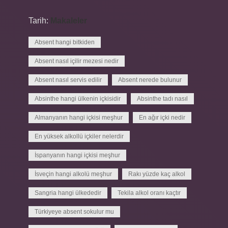
Tarih:
Makaleler
Absent hangi bitkiden
Absent nasıl içilir mezesi nedir
Absent nasıl servis edilir
Absent nerede bulunur
Absinthe hangi ülkenin içkisidir
Absinthe tadı nasıl
Almanyanın hangi içkisi meşhur
En ağır içki nedir
En yüksek alkollü içkiler nelerdir
İspanyanın hangi içkisi meşhur
İsveçin hangi alkolü meşhur
Rakı yüzde kaç alkol
Sangria hangi ülkededir
Tekila alkol oranı kaçtır
Türkiyeye absent sokulur mu