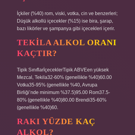
İçkiler (%40) rom, viski, votka, cin ve benzerleri;
Düşük alkollü içecekler (%15) ise bira, şarap,
bazı likörler ve şampanya gibi içecekleri içerir.
TEKILA ALKOL ORANI
KAÇTIR?
Tipik SınıflarİçeceklerTipik ABVEen yüksek
Mezcal, Tekila32-60% (genellikle %40)60.00
Votka35-95% (genellikle %40, Avrupa
Birliği’nde minimum %37.5)95.00 Rom37.5-
80% (genellikle %40)80.00 Brendi35-60%
(genellikle %40)60.
RAKI YÜZDE KAÇ
ALKOL?