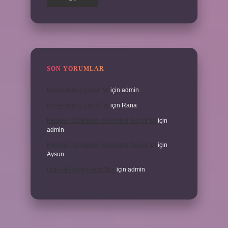
SON YORUMLAR
İKizler Burcu Şanslı Mı
için
admin
İKizler Burcu Şanslı Mı
için
Rana
Medikal Cilt Bakımı Sivilceleri Geçirir Mi
için
admin
Medikal Cilt Bakımı Sivilceleri Geçirir Mi
için
Aysun
Doru At Hangi Renk Olur
için
admin