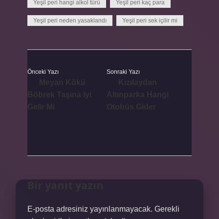
Yeşil peri hangi alkol türü
Yeşil peri kaç para
Yeşil peri neden yasaklandı
Yeşil peri sek içilir mi
Önceki Yazı
Sonraki Yazı
Meyan Kökü
Kızılaydan
Böbrek Taşına Iyi
Altınparka Hangi
Gelir Mi
Otobüs Gider
Bir yanıt yazın
E-posta adresiniz yayınlanmayacak.
Gerekli