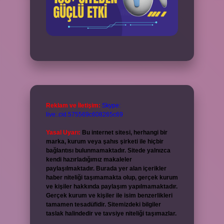
Reklam ve İletişim:
Skype:
live:.cid.575569c608265c69
Yasal Uyarı:
Bu internet sitesi, herhangi bir
marka, kurum veya şahıs şirketi ile hiçbir
bağlantısı bulunmamaktadır. Sitede yalnızca
kendi hazırladığımız makaleler
paylaşılmaktadır. Burada yer alan içerikler
haber niteliği taşımamakta olup, gerçek kurum
ve kişiler hakkında paylaşım yapılmamaktadır.
Gerçek kurum ve kişiler ile isim benzerlikleri
tamamen tesadüfidir. Sitemizdeki bilgiler
taslak halindedir ve tavsiye niteliği taşımazlar.