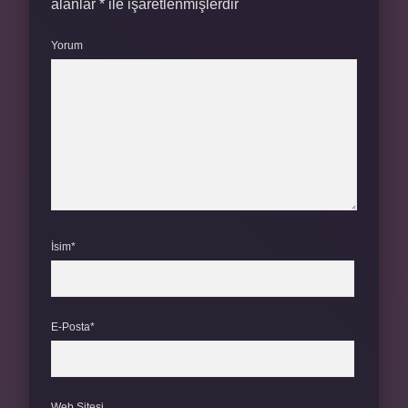
alanlar
*
ile işaretlenmişlerdir
Yorum
İsim*
E-Posta*
Web Sitesi