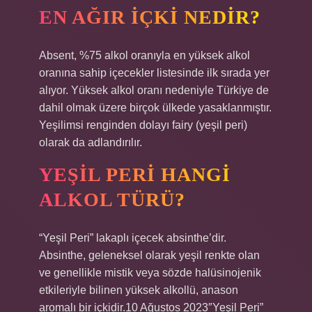
EN AĞIR IÇKI NEDIR?
Absent, %75 alkol oranıyla en yüksek alkol
oranına sahip içecekler listesinde ilk sırada yer
alıyor. Yüksek alkol oranı nedeniyle Türkiye de
dahil olmak üzere birçok ülkede yasaklanmıştır.
Yeşilimsi renginden dolayı fairy (yeşil peri)
olarak da adlandırılır.
YEŞIL PERI HANGI
ALKOL TÜRÜ?
“Yeşil Peri” lakaplı içecek absinthe’dir.
Absinthe, geleneksel olarak yeşil renkte olan
ve genellikle mistik veya sözde halüsinojenik
etkileriyle bilinen yüksek alkollü, anason
aromalı bir içkidir.10 Ağustos 2023″Yeşil Peri”