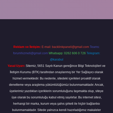
riş
ilbet yeni giriş
grandoperabet
betexper
Reklam ve İletişim:
E-mail:
backlinkpaneli@gmail.com
Teams:
forumhizmeti@gmail.com
Whatsapp: 0262 606 0 726
Telegram:
@karabul
Yasal Uyarı:
Sitemiz, 5651 Sayılı Kanun gereğince Bilgi Teknolojileri ve
İletişim Kurumu (BTK) tarafından onaylanmış bir Yer Sağlayıcı olarak
hizmet vermektedir. Bu nedenle, sitedeki içerikleri proaktif olarak
denetleme veya araştırma yükümlülüğümüz bulunmamaktadır. Ancak,
üyelerimiz yazdıkları içeriklerin sorumluluğunu taşımakta olup, siteye
üye olarak bu sorumluluğu kabul etmiş sayılırlar. Bu internet sitesi,
herhangi bir marka, kurum veya şahıs şirketi ile hiçbir bağlantısı
bulunmamaktadır. Sitede yalnızca kendi hazırladığımız makaleler