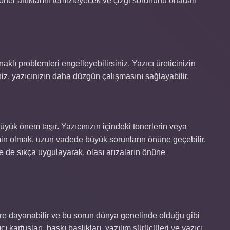
i toner artıklarını temizleyecek ve çizgi sorununu ortadan
aklı problemleri engelleyebilirsiniz. Yazıcı üreticinizin
niz, yazıcınızın daha düzgün çalışmasını sağlayabilir.
yük önem taşır. Yazıcınızın içindeki tonerlerin veya
min olmak, uzun vadede büyük sorunların önüne geçebilir.
e de sıkça uygulayarak, olası arızaların önüne
lere dayanabilir ve bu sorun dünya genelinde olduğu gibi
ı kartuşları, baskı başlıkları, yazılım sürücüleri ve yazıcı