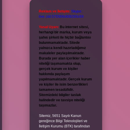
Reklam ve İletişim:
Skype:
live:.cid.575569c608265c69
Yasal Uyarı:
Bu internet sitesi,
herhangi bir marka, kurum veya
şahıs şirketi ile hiçbir bağlantısı
bulunmamaktadır. Sitede
yalnızca kendi hazırladığımız
makaleler paylaşılmaktadır.
Burada yer alan içerikler haber
niteliği taşımamakta olup,
gerçek kurum ve kişiler
hakkında paylaşım
yapılmamaktadır. Gerçek kurum
ve kişiler ile isim benzerlikleri
tamamen tesadüfidir.
Sitemizdeki bilgiler taslak
halindedir ve tavsiye niteliği
taşımazlar.
Sitemiz, 5651 Sayılı Kanun
gereğince Bilgi Teknolojileri ve
İletişim Kurumu (BTK) tarafından