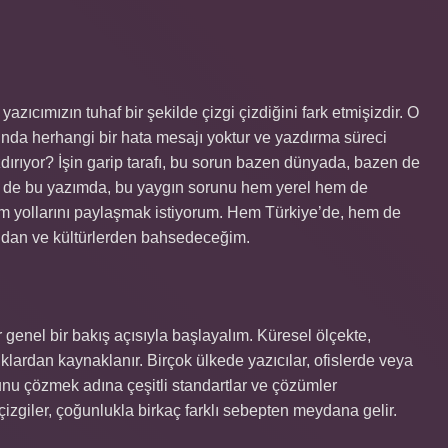
azıcımızın tuhaf bir şekilde çizgi çizdiğini fark etmişizdir. O
nda herhangi bir hata mesajı yoktur ve yazdırma süreci
dırıyor? İşin garip tarafı, bu sorun bazen dünyada, bazen de
Ben de bu yazımda, bu yaygın sorunu hem yerel hem de
üm yollarını paylaşmak istiyorum. Hem Türkiye’de, hem de
rından ve kültürlerden bahsedeceğim.
r genel bir bakış açısıyla başlayalım. Küresel ölçekte,
ıklardan kaynaklanır. Birçok ülkede yazıcılar, ofislerde veya
runu çözmek adına çeşitli standartlar ve çözümler
lan çizgiler, çoğunlukla birkaç farklı sebepten meydana gelir.