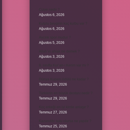
Cizye nedir ?
Ağustos 6, 2026
Kulplu beygirin kaç kulbu var ?
Ağustos 6, 2026
Avcılık spor mudur ?
Ağustos 5, 2026
Allah’ın ahlak ne demek ?
Ağustos 3, 2026
8. sınıfta Kur’an-ı Kerim var mı ?
Ağustos 3, 2026
Dünya Kupası ödülü ne kadar ?
Temmuz 29, 2026
Türklerin en büyük destanı nedir ?
Temmuz 29, 2026
Koç erkeği en iyi kimle anlaşır ?
Temmuz 27, 2026
Kazandibi sulu olursa ne yapılır ?
Temmuz 25, 2026