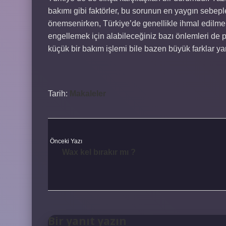
bakımı gibi faktörler, bu sorunun en yaygın sebepl
önemsenirken, Türkiye’de genellikle ihmal edilmek
engellemek için alabileceğiniz bazı önlemleri de pa
küçük bir bakım işlemi bile bazen büyük farklar yar
Tarih:
Makaleler
Önceki Yazı
Wax kel bırakır mı ?
Bir yanıt yazın