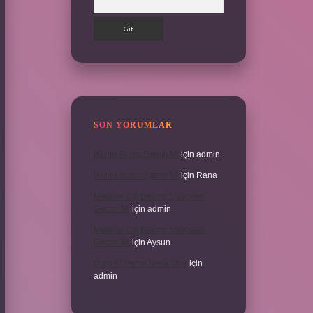
SON YORUMLAR
İKizler Burcu Şanslı Mı
için
admin
İKizler Burcu Şanslı Mı
için
Rana
Medikal Cilt Bakımı Sivilceleri
Geçirir Mi
için
admin
Medikal Cilt Bakımı Sivilceleri
Geçirir Mi
için
Aysun
Doru At Hangi Renk Olur
için
admin