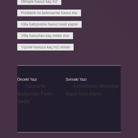
Olimpik havuz kaç m2
Prefabrik mi betonarme havuz mu
Villa bahçesine havuz nasıl yapılır
Villa havuzları kaç metre olur
Yüzme havuzu kaç m2 olmalı
Önceki Yazı
Sonraki Yazı
Yarma Ile
Arşivlenen Mesajlar
Bulgurun Farkı
Nasıl Geri Alınır
Nedir