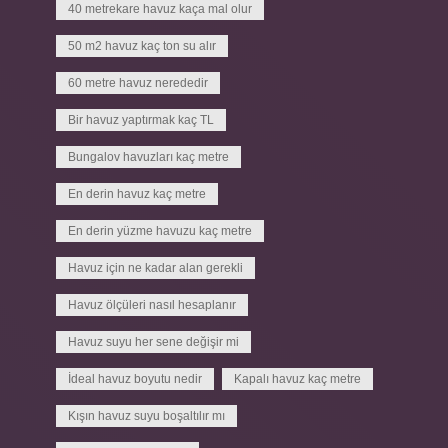
40 metrekare havuz kaça mal olur
50 m2 havuz kaç ton su alır
60 metre havuz nerededir
Bir havuz yaptırmak kaç TL
Bungalov havuzları kaç metre
En derin havuz kaç metre
En derin yüzme havuzu kaç metre
Havuz için ne kadar alan gerekli
Havuz ölçüleri nasıl hesaplanır
Havuz suyu her sene değişir mi
İdeal havuz boyutu nedir
Kapalı havuz kaç metre
Kışın havuz suyu boşaltılır mı