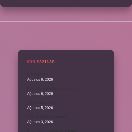
SIDEBAR
SON YAZILAR
Cizye nedir ?
Ağustos 6, 2026
Kulplu beygirin kaç kulbu var ?
Ağustos 6, 2026
Avcılık spor mudur ?
Ağustos 5, 2026
Allah’ın ahlak ne demek ?
Ağustos 3, 2026
8. sınıfta Kur’an-ı Kerim var mı ?