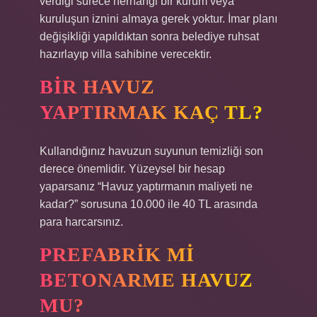
verdiği sürece herhangi bir kurum veya
kuruluşun iznini almaya gerek yoktur. İmar planı
değişikliği yapıldıktan sonra belediye ruhsat
hazırlayıp villa sahibine verecektir.
BIR HAVUZ
YAPTIRMAK KAÇ TL?
Kullandığınız havuzun suyunun temizliği son
derece önemlidir. Yüzeysel bir hesap
yaparsanız “Havuz yaptırmanın maliyeti ne
kadar?” sorusuna 10.000 ile 40 TL arasında
para harcarsınız.
PREFABRIK MI
BETONARME HAVUZ
MU?