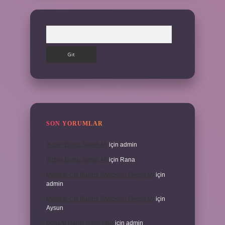
Arama
SON YORUMLAR
İKizler Burcu Şanslı Mı
için
admin
İKizler Burcu Şanslı Mı
için
Rana
Medikal Cilt Bakımı Sivilceleri Geçirir Mi
için
admin
Medikal Cilt Bakımı Sivilceleri Geçirir Mi
için
Aysun
Doru At Hangi Renk Olur
için
admin