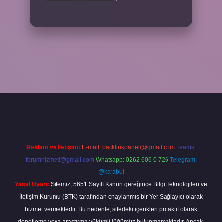
giriş
ilbet yeni giriş
grandoperabet
betexper
Reklam ve İletişim:
E-mail:
backlinkpaneli@gmail.com
Teams:
forumhizmeti@gmail.com
Whatsapp: 0262 606 0 726
Telegram:
@karabul
Yasal Uyarı:
Sitemiz, 5651 Sayılı Kanun gereğince Bilgi Teknolojileri ve
İletişim Kurumu (BTK) tarafından onaylanmış bir Yer Sağlayıcı olarak
hizmet vermektedir. Bu nedenle, sitedeki içerikleri proaktif olarak
denetleme veya araştırma yükümlülüğümüz bulunmamaktadır. Ancak,