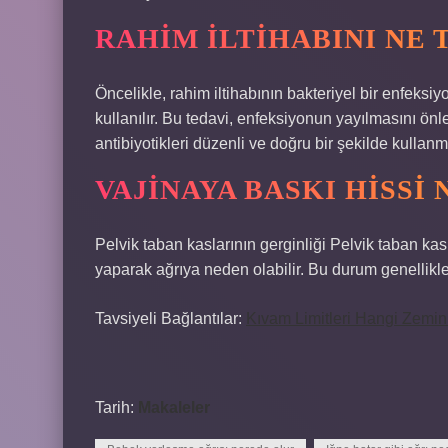
RAHIM ILTIHABINI NE
Öncelikle, rahim iltihabının bakteriyel bir enfeksi
kullanılır. Bu tedavi, enfeksiyonun yayılmasını önl
antibiyotikleri düzenli ve doğru bir şekilde kullan
VAJINAYA BASKI HISSI
Pelvik taban kaslarının gerginliği Pelvik taban ka
yaparak ağrıya neden olabilir. Bu durum genellikle
Tavsiyeli Bağlantılar:
Kıvam Limitleri Hangi Zemin 
Tarih:
Makaleler