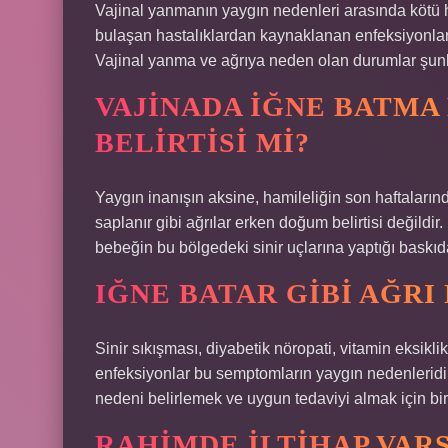
Vajinal yanmanın yaygın nedenleri arasında kötü hi
bulaşan hastalıklardan kaynaklanan enfeksiyonlar,
Vajinal yanma ve ağrıya neden olan durumlar şunl
VAJINADA IĞNE BATMA
BELIRTISI MI?
Yaygın inanışın aksine, hamileliğin son haftaları
saplanır gibi ağrılar erken doğum belirtisi değildi
bebeğin bu bölgedeki sinir uçlarına yaptığı baskıd
IĞNE BATAR GIBI AĞRI
Sinir sıkışması, diyabetik nöropati, vitamin eksiklikl
enfeksiyonlar bu semptomların yaygın nedenleridi
nedeni belirlemek ve uygun tedaviyi almak için bi
RAHIMDE ILTIHAP VAR