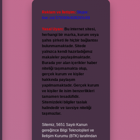
Reklam ve İletişim:
Skype:
live:.cid.575569c608265c69
Yasal Uyarı:
Bu internet sitesi,
herhangi bir marka, kurum veya
şahıs şirketi ile hiçbir bağlantısı
bulunmamaktadır. Sitede
yalnızca kendi hazırladığımız
makaleler paylaşılmaktadır.
Burada yer alan içerikler haber
niteliği taşımamakta olup,
gerçek kurum ve kişiler
hakkında paylaşım
yapılmamaktadır. Gerçek kurum
ve kişiler ile isim benzerlikleri
tamamen tesadüfidir.
Sitemizdeki bilgiler taslak
halindedir ve tavsiye niteliği
taşımazlar.
Sitemiz, 5651 Sayılı Kanun
gereğince Bilgi Teknolojileri ve
İletişim Kurumu (BTK) tarafından