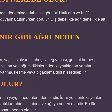
adet döneminde daha sık görülür. Hafif ağrı ve hafif
varına tutunurken görülür. Dış gebelikte ağrı genellikle alt
NIR GIBI AĞRI NEDEN
ı, vajinit, vulvanın tahrişi ve egzaması, genital herpes,
k vajina ve doğum dikişlerinden kaynaklanan yaralar
k yanma, kesme veya bıçaklama gibi hissedilebilir.
 OLUR?
ın en yaygın nedenlerinden biridir. İdrar yolu enfeksiyonları,
alıklar rahim iltihabına ve ağrıya neden olabilir. Bu tür
asara neden olabilir.