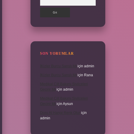
SON YORUMLAR
İKizler Burcu Şanslı Mı
için
admin
İKizler Burcu Şanslı Mı
için
Rana
Medikal Cilt Bakımı Sivilceleri
Geçirir Mi
için
admin
Medikal Cilt Bakımı Sivilceleri
Geçirir Mi
için
Aysun
Doru At Hangi Renk Olur
için
admin