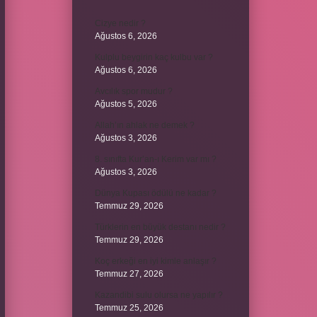
Cizye nedir ?
Ağustos 6, 2026
Kulplu beygirin kaç kulbu var ?
Ağustos 6, 2026
Avcılık spor mudur ?
Ağustos 5, 2026
Allah’ın ahlak ne demek ?
Ağustos 3, 2026
8. sınıfta Kur’an-ı Kerim var mı ?
Ağustos 3, 2026
Dünya Kupası ödülü ne kadar ?
Temmuz 29, 2026
Türklerin en büyük destanı nedir ?
Temmuz 29, 2026
Koç erkeği en iyi kimle anlaşır ?
Temmuz 27, 2026
Kazandibi sulu olursa ne yapılır ?
Temmuz 25, 2026