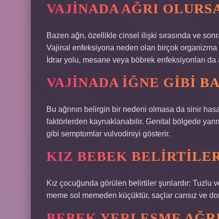
VAJINADA AĞRI OLURS
Bazen ağrı, özellikle cinsel ilişki sırasında ve son
Vajinal enfeksiyona neden olan birçok organizma va
İdrar yolu, mesane veya böbrek enfeksiyonları da a
VAJINADA IĞNE GIBI 
Bu ağrının belirgin bir nedeni olmasa da sinir hasa
faktörlerden kaynaklanabilir. Genital bölgede yanm
gibi semptomlar vulvodiniyi gösterir.
KIZ BEBEK BELIRTILE
Kız çocuğunda görülen belirtiler şunlardır: Tuzlu 
meme sol memeden küçüktür, saçlar cansız ve donuk
BEBEK YERLEŞME AĞRI