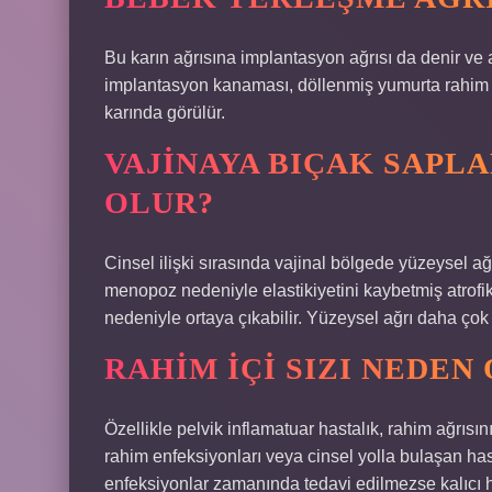
Bu karın ağrısına implantasyon ağrısı da denir ve 
implantasyon kanaması, döllenmiş yumurta rahim du
karında görülür.
VAJINAYA BIÇAK SAPLA
OLUR?
Cinsel ilişki sırasında vajinal bölgede yüzeysel ağr
menopoz nedeniyle elastikiyetini kaybetmiş atrofi
nedeniyle ortaya çıkabilir. Yüzeysel ağrı daha ço
RAHIM IÇI SIZI NEDEN
Özellikle pelvik inflamatuar hastalık, rahim ağrısın
rahim enfeksiyonları veya cinsel yolla bulaşan hast
enfeksiyonlar zamanında tedavi edilmezse kalıcı h