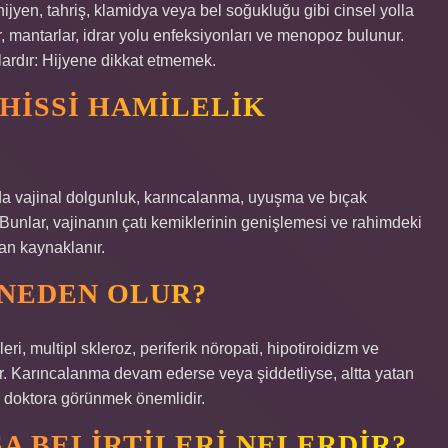
jyen, tahriş, klamidya veya bel soğukluğu gibi cinsel yolla
 mantarlar, idrar yolu enfeksiyonları ve menopoz bulunur.
ardır: Hijyene dikkat etmemek.
 HISSI HAMILELIK
nda vajinal dolgunluk, karıncalanma, uyuşma ve bıçak
r. Bunlar, vajinanın çatı kemiklerinin genişlemesi ve rahimdeki
an kaynaklanır.
 NEDEN OLUR?
eri, multipl skleroz, periferik nöropati, hipotiroidizm ve
r. Karıncalanma devam ederse veya şiddetliyse, altta yatan
r doktora görünmek önemlidir.
SA BELIRTILERI NELERDIR?