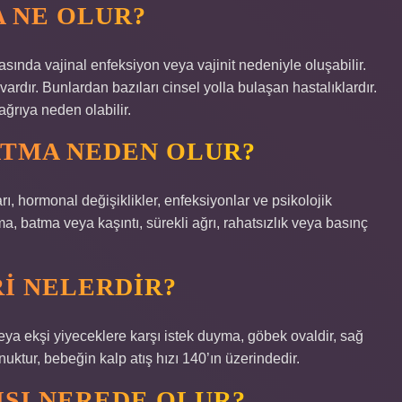
A NE OLUR?
rasında vajinal enfeksiyon veya vajinit nedeniyle oluşabilir.
rdır. Bunlardan bazıları cinsel yolla bulaşan hastalıklardır.
ğrıya neden olabilir.
BATMA NEDEN OLUR?
rı, hormonal değişiklikler, enfeksiyonlar ve psikolojik
a, batma veya kaşıntı, sürekli ağrı, rahatsızlık veya basınç
RI NELERDIR?
veya ekşi yiyeceklere karşı istek duyma, göbek ovaldir, sağ
tur, bebeğin kalp atış hızı 140’ın üzerindedir.
SI NEREDE OLUR?