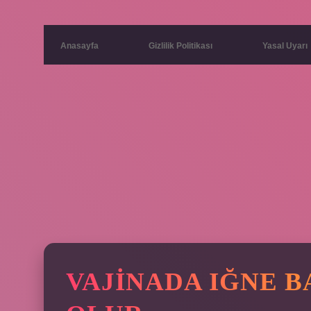
Anasayfa
Gizlilik Politikası
Yasal Uyarı
VAJINADA IĞNE B