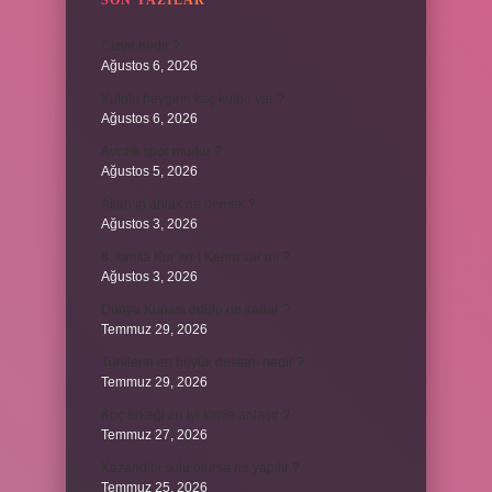
SON YAZILAR
Cizye nedir ?
Ağustos 6, 2026
Kulplu beygirin kaç kulbu var ?
Ağustos 6, 2026
Avcılık spor mudur ?
Ağustos 5, 2026
Allah’ın ahlak ne demek ?
Ağustos 3, 2026
8. sınıfta Kur’an-ı Kerim var mı ?
Ağustos 3, 2026
Dünya Kupası ödülü ne kadar ?
Temmuz 29, 2026
Türklerin en büyük destanı nedir ?
Temmuz 29, 2026
Koç erkeği en iyi kimle anlaşır ?
Temmuz 27, 2026
Kazandibi sulu olursa ne yapılır ?
Temmuz 25, 2026