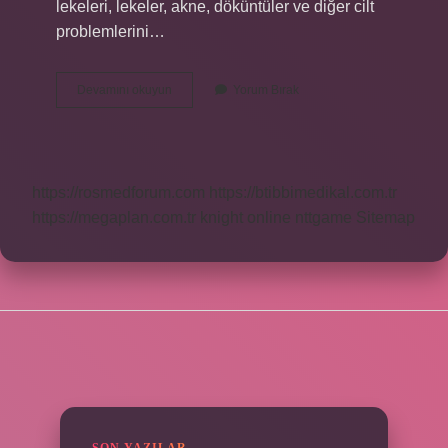
lekeleri, lekeler, akne, döküntüler ve diğer cilt
problemlerini…
Cildiye
Devamını okuyun
Yorum Bırak
Için
Kan
Tahlili
Yapılır
Mı
https://rosmedforum.com
https://btibbimedikal.com.tr
https://megaplan.com.tr
knight online
nttgame
Sitemap
SIDEBAR