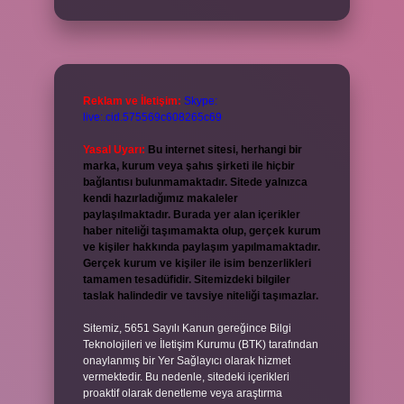
Reklam ve İletişim:
Skype:
live:.cid.575569c608265c69
Yasal Uyarı:
Bu internet sitesi, herhangi bir
marka, kurum veya şahıs şirketi ile hiçbir
bağlantısı bulunmamaktadır. Sitede yalnızca
kendi hazırladığımız makaleler
paylaşılmaktadır. Burada yer alan içerikler
haber niteliği taşımamakta olup, gerçek kurum
ve kişiler hakkında paylaşım yapılmamaktadır.
Gerçek kurum ve kişiler ile isim benzerlikleri
tamamen tesadüfidir. Sitemizdeki bilgiler
taslak halindedir ve tavsiye niteliği taşımazlar.
Sitemiz, 5651 Sayılı Kanun gereğince Bilgi
Teknolojileri ve İletişim Kurumu (BTK) tarafından
onaylanmış bir Yer Sağlayıcı olarak hizmet
vermektedir. Bu nedenle, sitedeki içerikleri
proaktif olarak denetleme veya araştırma