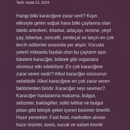
Tarih: Aralık 22, 2024
Hangi bitki karaciğere zarar verir? Kışın
etkisiyle gelen soğuk hava bitki çaylarına olan
talebi artırırken, ıhlamur, adaçayı, rezene, yeşil
çay, biberiye, zencefil, zerdeçal ve tarçın en çok
tercih edilenler arasında yer alıyor. Vücuda
yeterli miktarda faydalı olan bu çayların aşırı
tüketimi karaciğer, böbrek gibi organlara
olumsuz etki edebiliyor. En çok karaciğere
zarar veren nedir? Alkol karaciğer sirozunun
sebebidir. Alkol karaciğere en çok zarar veren
faktörlerden biridir. Karaciğer neyi sevmez?
Karaciğer hastalarına makarna, bulgur,
sebzeler, baklagiller, sütlü tatlılar ve bulgur
pilavı gibi bileşik şeker içeren besinler önerilir.
Hazır yemekler: Fast food, marketten alınan
hazır ürünler, sosis, sucuk ve salam kronik