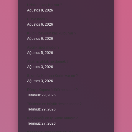
Urfalı’da kaç kişi var ?
Ağustos 9, 2026
Cizye nedir ?
Ağustos 6, 2026
Kulplu beygirin kaç kulbu var ?
Ağustos 6, 2026
Avcılık spor mudur ?
Ağustos 5, 2026
Allah’ın ahlak ne demek ?
Ağustos 3, 2026
8. sınıfta Kur’an-ı Kerim var mı ?
Ağustos 3, 2026
Dünya Kupası ödülü ne kadar ?
Temmuz 29, 2026
Türklerin en büyük destanı nedir ?
Temmuz 29, 2026
Koç erkeği en iyi kimle anlaşır ?
Temmuz 27, 2026