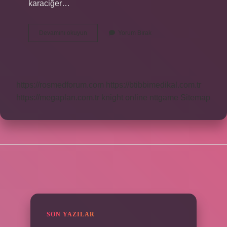
karaciğer…
Hangi
Devamını okuyun
Yorum Bırak
Bitkiler
Karaciğere
Zararlıdır
https://rosmedforum.com
https://btibbimedikal.com.tr
https://megaplan.com.tr
knight online
nttgame
Sitemap
SIDEBAR
SON YAZILAR