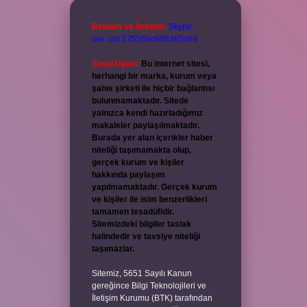
Reklam ve İletişim:
Skype:
live:.cid.575569c608265c69
Yasal Uyarı:
Bu internet sitesi,
herhangi bir marka, kurum veya
şahıs şirketi ile hiçbir bağlantısı
bulunmamaktadır. Sitede
yalnızca kendi hazırladığımız
makaleler paylaşılmaktadır.
Burada yer alan içerikler haber
niteliği taşımamakta olup,
gerçek kurum ve kişiler
hakkında paylaşım
yapılmamaktadır. Gerçek kurum
ve kişiler ile isim benzerlikleri
tamamen tesadüfidir.
Sitemizdeki bilgiler taslak
halindedir ve tavsiye niteliği
taşımazlar.
Sitemiz, 5651 Sayılı Kanun
gereğince Bilgi Teknolojileri ve
İletişim Kurumu (BTK) tarafından