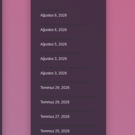
Cizye nedir ?
Ağustos 6, 2026
Kulplu beygirin kaç kulbu var ?
Ağustos 6, 2026
Avcılık spor mudur ?
Ağustos 5, 2026
Allah’ın ahlak ne demek ?
Ağustos 3, 2026
8. sınıfta Kur’an-ı Kerim var mı ?
Ağustos 3, 2026
Dünya Kupası ödülü ne kadar ?
Temmuz 29, 2026
Türklerin en büyük destanı nedir ?
Temmuz 29, 2026
Koç erkeği en iyi kimle anlaşır ?
Temmuz 27, 2026
Kazandibi sulu olursa ne yapılır ?
Temmuz 25, 2026