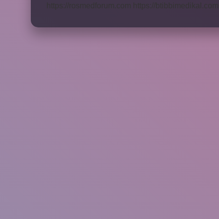
https://rosmedforum.com
https://btibbimedikal.com.