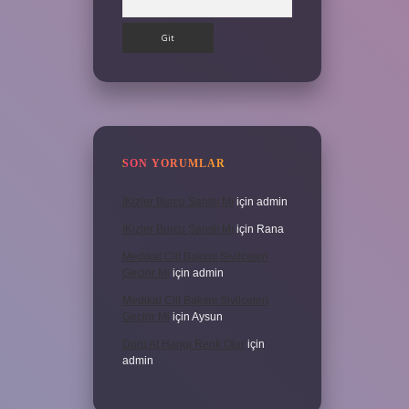
SON YORUMLAR
İKizler Burcu Şanslı Mı
için
admin
İKizler Burcu Şanslı Mı
için
Rana
Medikal Cilt Bakımı Sivilceleri
Geçirir Mi
için
admin
Medikal Cilt Bakımı Sivilceleri
Geçirir Mi
için
Aysun
Doru At Hangi Renk Olur
için
admin