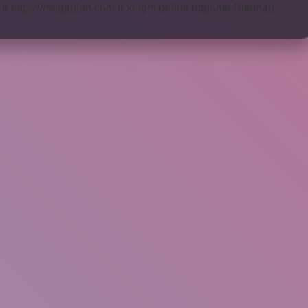
tr
https://megaplan.com.tr
knight online
nttgame
Sitemap