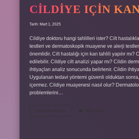
CILDIYE IÇIN KAN
Tarih: Mart 1, 2025
Cildiye doktoru hangi tahlilleri ister? Cilt hastalık
testleri ve dermatoskopik muayene ve alerji testler
önemlidir. Cilt hastalığı için kan tahlili yapılır mı?
edilebilir. Cildiye cilt analizi yapar mı? Cildin derm
ihtiyaçları analiz sonucunda belirlenir. Cildin ihtiy
Uygulanan tedavi yöntemi güvenli olduktan sonra, cil
içermez. Cildiye muayenesi nasıl olur? Dermatolog,
problemlerini…
Cildiye
Devamını okuyun
Yorum Bırak
Için
Kan
Tahlili
Yapılır
Mı