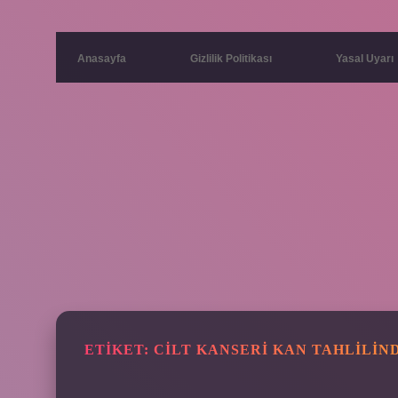
Anasayfa
Gizlilik Politikası
Yasal Uyarı
ETIKET:
CILT KANSERI KAN TAHLILIN