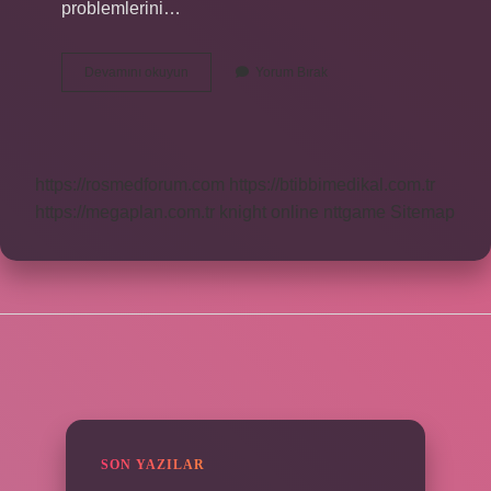
problemlerini…
Cildiye
Devamını okuyun
Yorum Bırak
Için
Kan
Tahlili
Yapılır
Mı
https://rosmedforum.com
https://btibbimedikal.com.tr
https://megaplan.com.tr
knight online
nttgame
Sitemap
SIDEBAR
SON YAZILAR