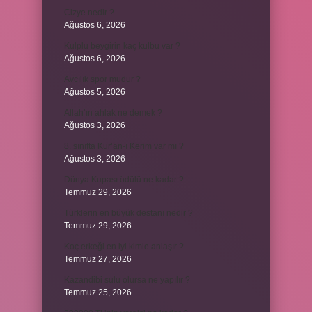
Cizye nedir ?
Ağustos 6, 2026
Kulplu beygirin kaç kulbu var ?
Ağustos 6, 2026
Avcılık spor mudur ?
Ağustos 5, 2026
Allah’ın ahlak ne demek ?
Ağustos 3, 2026
8. sınıfta Kur’an-ı Kerim var mı ?
Ağustos 3, 2026
Dünya Kupası ödülü ne kadar ?
Temmuz 29, 2026
Türklerin en büyük destanı nedir ?
Temmuz 29, 2026
Koç erkeği en iyi kimle anlaşır ?
Temmuz 27, 2026
Kazandibi sulu olursa ne yapılır ?
Temmuz 25, 2026