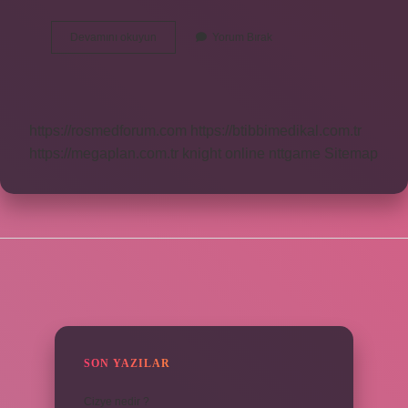
Sertifikalı
Devamını okuyun
Yorum Bırak
Baş
Denetçi
Ne
Demek
https://rosmedforum.com
https://btibbimedikal.com.tr
https://megaplan.com.tr
knight online
nttgame
Sitemap
SIDEBAR
SON YAZILAR
Cizye nedir ?