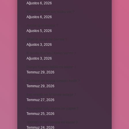
Ağustos 6, 2026
Kulplu beygirin kaç kulbu var ?
Ağustos 6, 2026
Avcılık spor mudur ?
Ağustos 5, 2026
Allah’ın ahlak ne demek ?
Ağustos 3, 2026
8. sınıfta Kur’an-ı Kerim var mı ?
Ağustos 3, 2026
Dünya Kupası ödülü ne kadar ?
Temmuz 29, 2026
Türklerin en büyük destanı nedir ?
Temmuz 29, 2026
Koç erkeği en iyi kimle anlaşır ?
Temmuz 27, 2026
Kazandibi sulu olursa ne yapılır ?
Temmuz 25, 2026
300000 TL’nin vergisi ne kadar ?
Temmuz 24, 2026