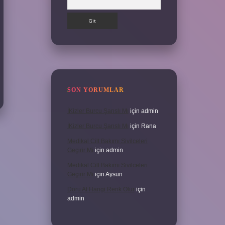
SON YORUMLAR
İKizler Burcu Şanslı Mı
için
admin
İKizler Burcu Şanslı Mı
için
Rana
Medikal Cilt Bakımı Sivilceleri
Geçirir Mi
için
admin
Medikal Cilt Bakımı Sivilceleri
Geçirir Mi
için
Aysun
Doru At Hangi Renk Olur
için
admin