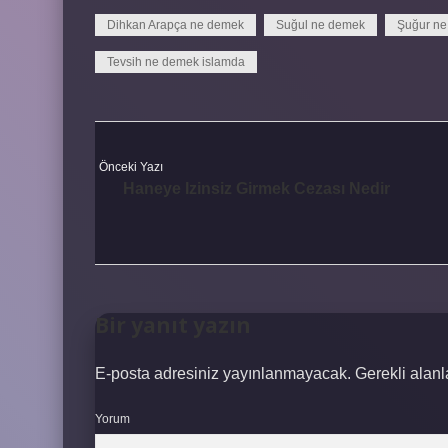
Dihkan Arapça ne demek
Suğul ne demek
Şuğur n
Tevsih ne demek islamda
Önceki Yazı
Haneye Izinsiz Girmek Cezası Nedir
Bir yanıt yazın
E-posta adresiniz yayınlanmayacak.
Gerekli alan
Yorum