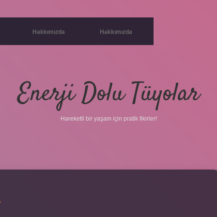
Hakkımızda
Hakkımızda
Enerji Dolu Tüyolar
Hareketli bir yaşam için pratik fikirler!
K