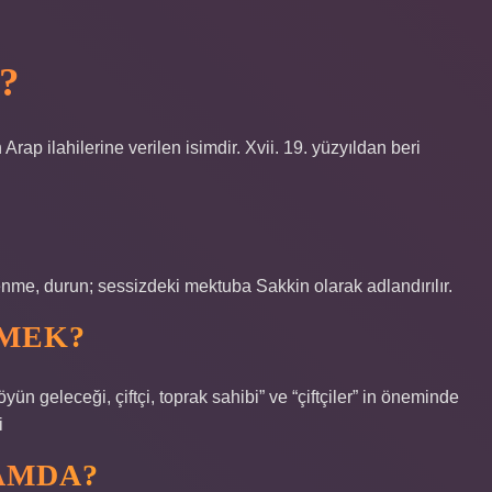
?
ap ilahilerine verilen isimdir. Xvii. 19. yüzyıldan beri
lenme, durun; sessizdeki mektuba Sakkin olarak adlandırılır.
EMEK?
yün geleceği, çiftçi, toprak sahibi” ve “çiftçiler” in öneminde
i
AMDA?