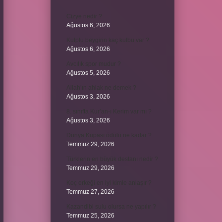
Cizye nedir ?
Ağustos 6, 2026
Kulplu beygirin kaç kulbu var ?
Ağustos 6, 2026
Avcılık spor mudur ?
Ağustos 5, 2026
Allah’ın ahlak ne demek ?
Ağustos 3, 2026
8. sınıfta Kur’an-ı Kerim var mı ?
Ağustos 3, 2026
Dünya Kupası ödülü ne kadar ?
Temmuz 29, 2026
Türklerin en büyük destanı nedir ?
Temmuz 29, 2026
Koç erkeği en iyi kimle anlaşır ?
Temmuz 27, 2026
Kazandibi sulu olursa ne yapılır ?
Temmuz 25, 2026