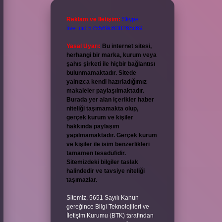
Reklam ve İletişim:
Skype:
live:.cid.575569c608265c69
Yasal Uyarı:
Bu internet sitesi,
herhangi bir marka, kurum veya
şahıs şirketi ile hiçbir bağlantısı
bulunmamaktadır. Sitede
yalnızca kendi hazırladığımız
makaleler paylaşılmaktadır.
Burada yer alan içerikler haber
niteliği taşımamakta olup,
gerçek kurum ve kişiler
hakkında paylaşım
yapılmamaktadır. Gerçek kurum
ve kişiler ile isim benzerlikleri
tamamen tesadüfidir.
Sitemizdeki bilgiler taslak
halindedir ve tavsiye niteliği
taşımazlar.
Sitemiz, 5651 Sayılı Kanun
gereğince Bilgi Teknolojileri ve
İletişim Kurumu (BTK) tarafından