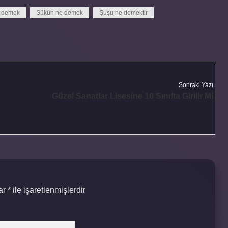
e demek
Sûkün ne demek
Şuşu ne demektir
Sonraki Yazı
Güzel Sanatlar Lisesine 10 Sınıfta Girilir Mi
lar
*
ile işaretlenmişlerdir