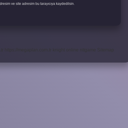
resim ve site adresim bu tarayıcıya kaydedilsin.
tr
https://megaplan.com.tr
knight online
nttgame
Sitemap