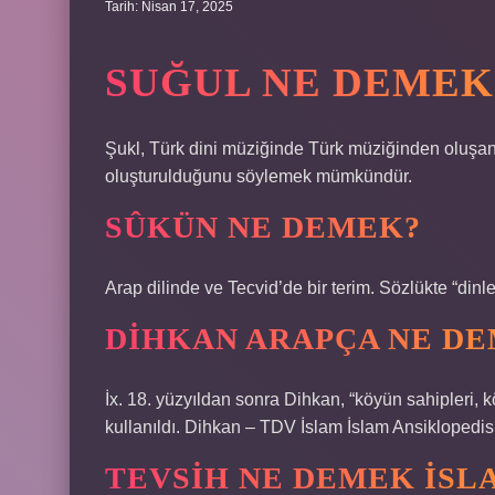
Tarih: Nisan 17, 2025
SUĞUL NE DEMEK
Şukl, Türk dini müziğinde Türk müziğinden oluşan Ar
oluşturulduğunu söylemek mümkündür.
SÛKÜN NE DEMEK?
Arap dilinde ve Tecvid’de bir terim. Sözlükte “din
DIHKAN ARAPÇA NE D
İx. 18. yüzyıldan sonra Dihkan, “köyün sahipleri, kö
kullanıldı. Dihkan – TDV İslam İslam Ansiklopedis
TEVSIH NE DEMEK ISL