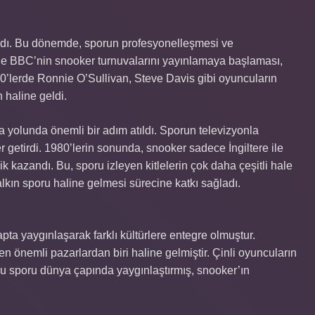
aşadı. Bu dönemde, sporun profesyonelleşmesi ve
8’de BBC’nin snooker turnuvalarını yayınlamaya başlaması,
80’lerde Ronnie O’Sullivan, Steve Davis gibi oyuncuların
 haline geldi.
a yolunda önemli bir adım atıldı. Sporun televizyonla
 getirdi. 1980’lerin sonunda, snooker sadece İngiltere ile
lik kazandı. Bu, sporu izleyen kitlelerin çok daha çeşitli hale
alkın sporu haline gelmesi sürecine katkı sağladı.
pta yaygınlaşarak farklı kültürlere entegre olmuştur.
en önemli pazarlardan biri haline gelmiştir. Çinli oyuncuların
, bu sporu dünya çapında yaygınlaştırmış, snooker’ın