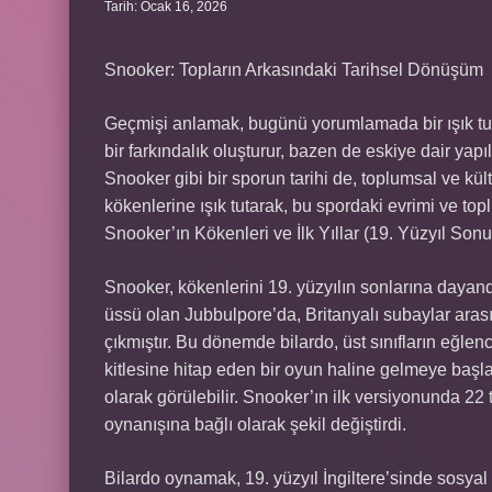
Tarih: Ocak 16, 2026
Snooker: Topların Arkasındaki Tarihsel Dönüşüm
Geçmişi anlamak, bugünü yorumlamada bir ışık tut
bir farkındalık oluşturur, bazen de eskiye dair yapı
Snooker gibi bir sporun tarihi de, toplumsal ve kült
kökenlerine ışık tutarak, bu spordaki evrimi ve to
Snooker’ın Kökenleri ve İlk Yıllar (19. Yüzyıl Sonu
Snooker, kökenlerini 19. yüzyılın sonlarına dayand
üssü olan Jubbulpore’da, Britanyalı subaylar aras
çıkmıştır. Bu dönemde bilardo, üst sınıfların eğle
kitlesine hitap eden bir oyun haline gelmeye başl
olarak görülebilir. Snooker’ın ilk versiyonunda 22
oynanışına bağlı olarak şekil değiştirdi.
Bilardo oynamak, 19. yüzyıl İngiltere’sinde sosyal s