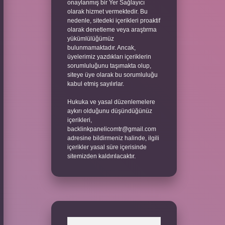
onaylanmış bir Yer Sağlayıcı
olarak hizmet vermektedir. Bu
nedenle, sitedeki içerikleri proaktif
olarak denetleme veya araştırma
yükümlülüğümüz
bulunmamaktadır. Ancak,
üyelerimiz yazdıkları içeriklerin
sorumluluğunu taşımakta olup,
siteye üye olarak bu sorumluluğu
kabul etmiş sayılırlar.
Hukuka ve yasal düzenlemelere
aykırı olduğunu düşündüğünüz
içerikleri,
backlinkpanelicomtr@gmail.com
adresine bildirmeniz halinde, ilgili
içerikler yasal süre içerisinde
sitemizden kaldırılacaktır.
Arama