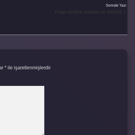
Sonraki Yazı
Fışgı sözlük anlamı ne demek ?
lar
*
ile işaretlenmişlerdir