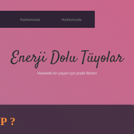
Hakkımızda
Hakkımızda
Enerji Dolu Tüyolar
Hareketli bir yaşam için pratik fikirler!
P ?