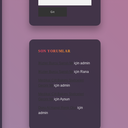
SON YORUMLAR
İKizler Burcu Şanslı Mı
için
admin
İKizler Burcu Şanslı Mı
için
Rana
Medikal Cilt Bakımı Sivilceleri
Geçirir Mi
için
admin
Medikal Cilt Bakımı Sivilceleri
Geçirir Mi
için
Aysun
Doru At Hangi Renk Olur
için
admin