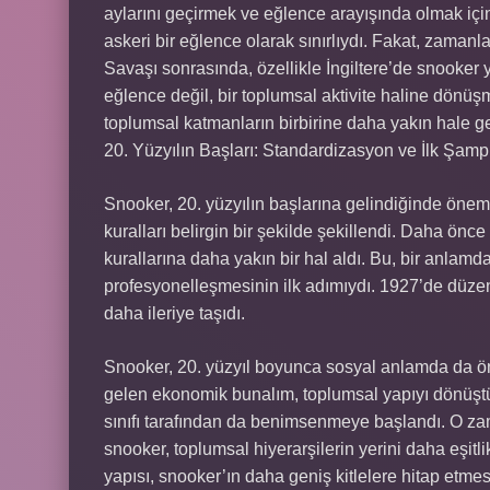
aylarını geçirmek ve eğlence arayışında olmak içi
askeri bir eğlence olarak sınırlıydı. Fakat, zaman
Savaşı sonrasında, özellikle İngiltere’de snooker
eğlence değil, bir toplumsal aktivite haline dönüş
toplumsal katmanların birbirine daha yakın hale ge
20. Yüzyılın Başları: Standardizasyon ve İlk Şamp
Snooker, 20. yüzyılın başlarına gelindiğinde önem
kuralları belirgin bir şekilde şekillendi. Daha ön
kurallarına daha yakın bir hal aldı. Bu, bir anlam
profesyonelleşmesinin ilk adımıydı. 1927’de düz
daha ileriye taşıdı.
Snooker, 20. yüzyıl boyunca sosyal anlamda da ön
gelen ekonomik bunalım, toplumsal yapıyı dönüştür
sınıfı tarafından da benimsenmeye başlandı. O zam
snooker, toplumsal hiyerarşilerin yerini daha eşit
yapısı, snooker’ın daha geniş kitlelere hitap etmes