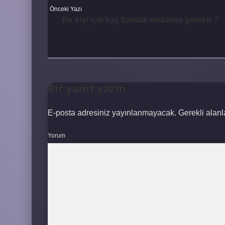
Önceki Yazı
Bir kişi için kaç bardak makarna gerekir ?
Bir yanıt yazın
E-posta adresiniz yayınlanmayacak.
Gerekli alan
Yorum