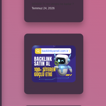
300000 TL’nin vergisi ne kadar ?
Temmuz 24, 2026