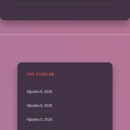
https://rosmedforum.com
https://btibbimedikal.com.tr
https://megaplan.com.tr
knight online
nttgame
Sitemap
SIDEBAR
SON YAZILAR
Cizye nedir ?
Ağustos 6, 2026
Kulplu beygirin kaç kulbu var ?
Ağustos 6, 2026
Avcılık spor mudur ?
Ağustos 5, 2026
Allah’ın ahlak ne demek ?