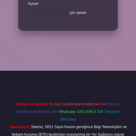
Aysun
Doru At Hangi Renk Olur
için
admin
eni giriş
ilbet yeni giriş
grandoperabet
betexper
Reklam ve İletişim:
E-mail:
backlinkpaneli@gmail.com
Teams:
forumhizmeti@gmail.com
Whatsapp: 0262 606 0 726
Telegram:
@karabul
Yasal Uyarı:
Sitemiz, 5651 Sayılı Kanun gereğince Bilgi Teknolojileri ve
İletişim Kurumu (BTK) tarafından onaylanmış bir Yer Sağlayıcı olarak