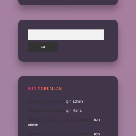
Arama
SON YORUMLAR
İKizler Burcu Şanslı Mı
için
admin
İKizler Burcu Şanslı Mı
için
Rana
Medikal Cilt Bakımı Sivilceleri Geçirir Mi
için
admin
Medikal Cilt Bakımı Sivilceleri Geçirir Mi
için