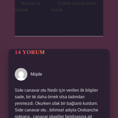
Mosuk ne
Çelikle üreme nedir
demek
örnek
14 YORUM
Müjde
Side canavar otu Nedir için verilen ilk bilgiler
sade, bir tık daha örnek olsa tadından
yenmezdi. Okurken ufak bir bağlantı kurdum:
Side canavar otu , bilimsel adıyla Orobanche
sideana , canavar otugiller familyasına ait