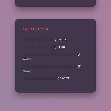
SON YORUMLAR
İKizler Burcu Şanslı Mı
için
admin
İKizler Burcu Şanslı Mı
için
Rana
Medikal Cilt Bakımı Sivilceleri Geçirir Mi
için
admin
Medikal Cilt Bakımı Sivilceleri Geçirir Mi
için
Aysun
Doru At Hangi Renk Olur
için
admin