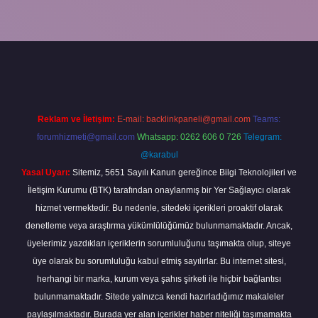
yeni giriş
ilbet yeni giriş
grandoperabet
betexper
Reklam ve İletişim:
E-mail:
backlinkpaneli@gmail.com
Teams:
forumhizmeti@gmail.com
Whatsapp: 0262 606 0 726
Telegram:
@karabul
Yasal Uyarı:
Sitemiz, 5651 Sayılı Kanun gereğince Bilgi Teknolojileri ve
İletişim Kurumu (BTK) tarafından onaylanmış bir Yer Sağlayıcı olarak
hizmet vermektedir. Bu nedenle, sitedeki içerikleri proaktif olarak
denetleme veya araştırma yükümlülüğümüz bulunmamaktadır. Ancak,
üyelerimiz yazdıkları içeriklerin sorumluluğunu taşımakta olup, siteye
üye olarak bu sorumluluğu kabul etmiş sayılırlar. Bu internet sitesi,
herhangi bir marka, kurum veya şahıs şirketi ile hiçbir bağlantısı
bulunmamaktadır. Sitede yalnızca kendi hazırladığımız makaleler
paylaşılmaktadır. Burada yer alan içerikler haber niteliği taşımamakta