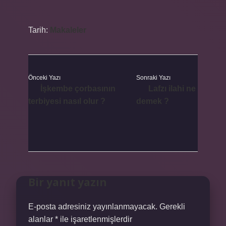
Tarih:
Makaleler
Önceki Yazı
Sonraki Yazı
İşkembe çorbasının
Lafzı ilahi ne
terbiyesi nasıl olur ?
demek ?
Bir yanıt yazın
E-posta adresiniz yayınlanmayacak.
Gerekli
alanlar
*
ile işaretlenmişlerdir