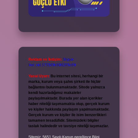
Reklam ve İletişim:
Skype:
live:.cid.575569c608265c69
Yasal Uyarı:
Bu internet sitesi, herhangi bir
marka, kurum veya şahıs şirketi ile hiçbir
bağlantısı bulunmamaktadır. Sitede yalnızca
kendi hazırladığımız makaleler
paylaşılmaktadır. Burada yer alan içerikler
haber niteliği taşımamakta olup, gerçek kurum
ve kişiler hakkında paylaşım yapılmamaktadır.
Gerçek kurum ve kişiler ile isim benzerlikleri
tamamen tesadüfidir. Sitemizdeki bilgiler
taslak halindedir ve tavsiye niteliği taşımazlar.
Sitemiz, 5651 Sayılı Kanun gereğince Bilgi