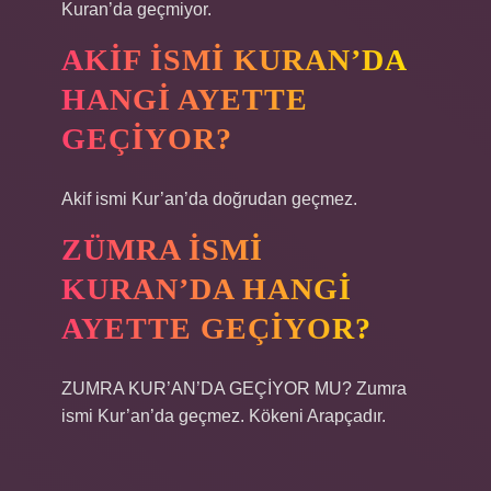
Kuran’da geçmiyor.
AKIF ISMI KURAN’DA
HANGI AYETTE
GEÇIYOR?
Akif ismi Kur’an’da doğrudan geçmez.
ZÜMRA ISMI
KURAN’DA HANGI
AYETTE GEÇIYOR?
ZUMRA KUR’AN’DA GEÇİYOR MU? Zumra
ismi Kur’an’da geçmez. Kökeni Arapçadır.