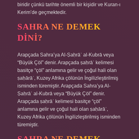
biridir çünkü tarihte önemli bir kişidir ve Kuran-ı
Kerim’de geçmektedir.
SAHRA NE DEMEK
DINI?
Arapçada Sahra’ya Al-Ṣaḥrāʾ al-Kubrā veya
“Büyük Çöl” denir. Arapçada ṣaḥrāʾ kelimesi
basitçe “çöl” anlamına gelir ve çoğul hali olan
ṣaḥārāʾ, Kuzey Afrika çölünün İngilizleştirilmiş
isminden türemiştir. Arapçada Sahra’ya Al-
Ṣaḥrāʾ al-Kubrā veya “Büyük Çöl” denir.
Arapçada ṣaḥrāʾ kelimesi basitçe “çöl”
anlamına gelir ve çoğul hali olan ṣaḥārāʾ,
Kuzey Afrika çölünün İngilizleştirilmiş isminden
türemiştir.
SAHRA NE DEMEK