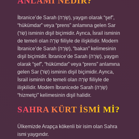
ANLAMI NEDIR?
İbranice’de Sarah (שָׂרָה‎), yaygın olarak “şef”,
“hükümdar” veya “prens” anlamına gelen Sar
(שַׂר) isminin dişil biçimidir. Ayrıca, İsrail isminin
de temeli olan שָׂרָה‎ fiiliyle de ilişkilidir. Modern
İbranice’de Sarah (שָׂרָה‎), “bakan” kelimesinin
dişil biçimidir. İbranice’de Sarah (שָׂרָה‎), yaygın
olarak “şef”, “hükümdar” veya “prens” anlamına
gelen Sar (שַׂר) isminin dişil biçimidir. Ayrıca,
İsrail isminin de temeli olan שָׂרָה‎ fiiliyle de
ilişkilidir. Modern İbranicede Sarah (שָׂרָה‎)
“hizmetçi” kelimesinin dişil halidir.
SAHRA KÜRT ISMI MI?
Ülkemizde Arapça kökenli bir isim olan Sahra
ismi yaygındır.