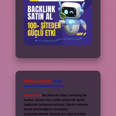
Reklam ve İletişim:
Skype:
live:.cid.575569c608265c69
Yasal Uyarı:
Bu internet sitesi, herhangi bir
marka, kurum veya şahıs şirketi ile hiçbir
bağlantısı bulunmamaktadır. Sitede yalnızca
kendi hazırladığımız makaleler
paylaşılmaktadır. Burada yer alan içerikler