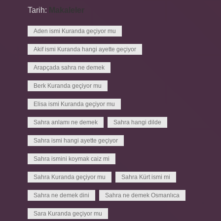
Tarih:
Makaleler
Aden ismi Kuranda geçiyor mu
Akif ismi Kuranda hangi ayette geçiyor
Arapçada sahra ne demek
Berk Kuranda geçiyor mu
Elisa ismi Kuranda geçiyor mu
Sahra anlamı ne demek
Sahra hangi dilde
Sahra ismi hangi ayette geçiyor
Sahra ismini koymak caiz mi
Sahra Kuranda geçiyor mu
Sahra Kürt ismi mi
Sahra ne demek dini
Sahra ne demek Osmanlıca
Sara Kuranda geçiyor mu