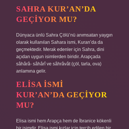
SAHRA KUR’AN’DA
GEÇIYOR MU?
Dünyaca ünlü Sahra Çölü’nü anımsatan yaygın
olarak kullanılan Sahara ismi, Kuran’da da
geçmektedir. Merak edenler için Sahra, dini
açıdan uygun isimlerden biridir. Arapçada
sâhârâ- sâhârî ve sâhrâvât (çöl, tarla, ova)
anlamına gelir.
ELISA ISMI
KUR’AN’DA GEÇIYOR
MU?
Elisa ismi hem Arapça hem de İbranice kökenli
bir isimdir. Elisa ismi kızlar için tercih edilen bir