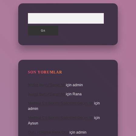
Arama
SON YORUMLAR
İKizler Burcu Şanslı Mı
için
admin
İKizler Burcu Şanslı Mı
için
Rana
Medikal Cilt Bakımı Sivilceleri Geçirir Mi
için
admin
Medikal Cilt Bakımı Sivilceleri Geçirir Mi
için
Aysun
Doru At Hangi Renk Olur
için
admin