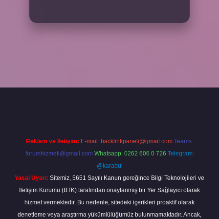
betexper
Reklam ve İletişim:
E-mail:
backlinkpaneli@gmail.com
Teams:
forumhizmeti@gmail.com
Whatsapp: 0262 606 0 726
Telegram:
@karabul
Yasal Uyarı:
Sitemiz, 5651 Sayılı Kanun gereğince Bilgi Teknolojileri ve
İletişim Kurumu (BTK) tarafından onaylanmış bir Yer Sağlayıcı olarak
hizmet vermektedir. Bu nedenle, sitedeki içerikleri proaktif olarak
denetleme veya araştırma yükümlülüğümüz bulunmamaktadır. Ancak,