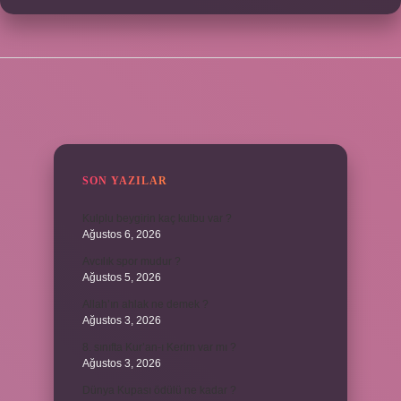
SIDEBAR
SON YAZILAR
Kulplu beygirin kaç kulbu var ?
Ağustos 6, 2026
Avcılık spor mudur ?
Ağustos 5, 2026
Allah’ın ahlak ne demek ?
Ağustos 3, 2026
8. sınıfta Kur’an-ı Kerim var mı ?
Ağustos 3, 2026
Dünya Kupası ödülü ne kadar ?