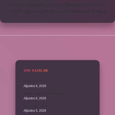
https://rosmedforum.com
https://btibbimedikal.com.tr
https://megaplan.com.tr
knight online
nttgame
Sitemap
SIDEBAR
SON YAZILAR
Cizye nedir ?
Ağustos 6, 2026
Kulplu beygirin kaç kulbu var ?
Ağustos 6, 2026
Avcılık spor mudur ?
Ağustos 5, 2026