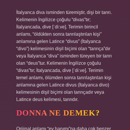
İtalyanca diva isminden türemiştir, dişi bir tanrı.
Kelimenin İngilizce çoğulu “divas”tır;
İtalyancada, dive [ˈdiːve]. Terimin birincil
anlamı, “öldükten sonra tanrılaştırılan kişi”
anlamına gelen Latince “divus” (İtalyanca
“divo”) kelimesinin dişil biçimi olan “tanrıça”dır
veya İtalyanca “diva” isminden türeyen bir tanrı
olan “deus”tur. Kelimenin İngilizce çoğulu
“divas”tır; İtalyancada, dive [ˈdiːve]. Terimin
temel anlamı, ölümden sonra tanrılaştırılan kişi
anlamına gelen Latince divus (İtalyanca divo)
kelimesinin dişil biçimi olan tanrıçadır veya
Latince deus kelimesi, tanrıdır.
DONNA NE DEMEK?
Orijinal anlamı “ev hanımı”na daha çok benzer