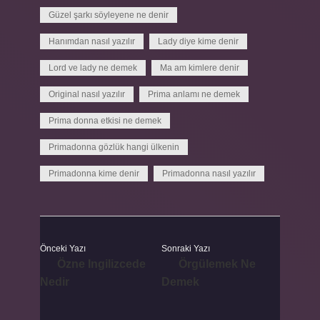
Güzel şarkı söyleyene ne denir
Hanımdan nasıl yazılır
Lady diye kime denir
Lord ve lady ne demek
Ma am kimlere denir
Original nasıl yazılır
Prima anlamı ne demek
Prima donna etkisi ne demek
Primadonna gözlük hangi ülkenin
Primadonna kime denir
Primadonna nasıl yazılır
Önceki Yazı
Sonraki Yazı
Özne Ingilizcede
Örgülemek Ne
Nedir
Demek