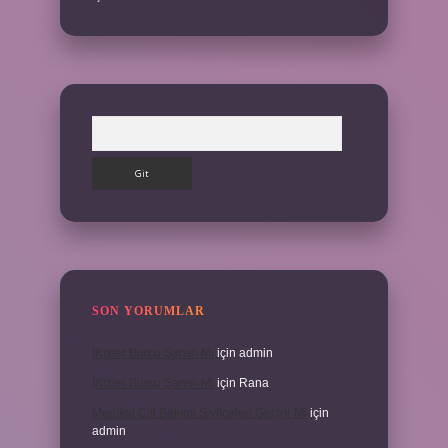
Arama
SON YORUMLAR
İKizler Burcu Şanslı Mı
için
admin
İKizler Burcu Şanslı Mı
için
Rana
Medikal Cilt Bakımı Sivilceleri Geçirir Mi
için
admin