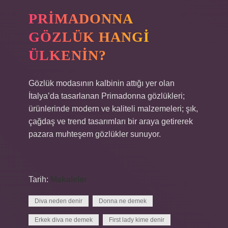
PRIMADONNA
GÖZLÜK HANGI
ÜLKENIN?
Gözlük modasının kalbinin attığı yer olan
İtalya’da tasarlanan Primadonna gözlükleri;
ürünlerinde modern ve kaliteli malzemeleri; şık,
çağdaş ve trend tasarımları bir araya getirerek
pazara muhteşem gözlükler sunuyor.
Tarih:
Makaleler
Diva neden denir
Donna ne demek
Erkek diva ne demek
First lady kime denir