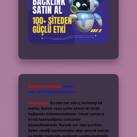
Reklam ve İletişim:
Skype:
live:.cid.575569c608265c69
Yasal Uyarı:
Bu internet sitesi, herhangi bir
marka, kurum veya şahıs şirketi ile hiçbir
bağlantısı bulunmamaktadır. Sitede yalnızca
kendi hazırladığımız makaleler
paylaşılmaktadır. Burada yer alan içerikler
haber niteliği taşımamakta olup, gerçek kurum
ve kişiler hakkında paylaşım yapılmamaktadır.