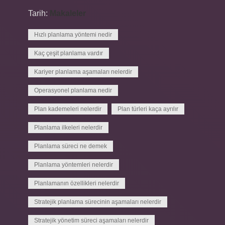
Tarih:
Makaleler
Hızlı planlama yöntemi nedir
Kaç çeşit planlama vardır
Kariyer planlama aşamaları nelerdir
Operasyonel planlama nedir
Plan kademeleri nelerdir
Plan türleri kaça ayrılır
Planlama ilkeleri nelerdir
Planlama süreci ne demek
Planlama yöntemleri nelerdir
Planlamanın özellikleri nelerdir
Stratejik planlama sürecinin aşamaları nelerdir
Stratejik yönetim süreci aşamaları nelerdir