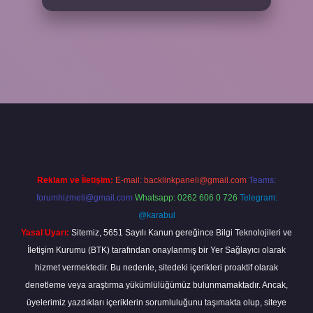
riş
ilbet yeni giriş
grandoperabet
betexper
Reklam ve İletişim:
E-mail:
backlinkpaneli@gmail.com
Teams:
forumhizmeti@gmail.com
Whatsapp: 0262 606 0 726
Telegram:
@karabul
Yasal Uyarı:
Sitemiz, 5651 Sayılı Kanun gereğince Bilgi Teknolojileri ve
İletişim Kurumu (BTK) tarafından onaylanmış bir Yer Sağlayıcı olarak
hizmet vermektedir. Bu nedenle, sitedeki içerikleri proaktif olarak
denetleme veya araştırma yükümlülüğümüz bulunmamaktadır. Ancak,
üyelerimiz yazdıkları içeriklerin sorumluluğunu taşımakta olup, siteye