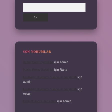
Arama
SON YORUMLAR
İKizler Burcu Şanslı Mı
için
admin
İKizler Burcu Şanslı Mı
için
Rana
Medikal Cilt Bakımı Sivilceleri Geçirir Mi
için
admin
Medikal Cilt Bakımı Sivilceleri Geçirir Mi
için
Aysun
Doru At Hangi Renk Olur
için
admin