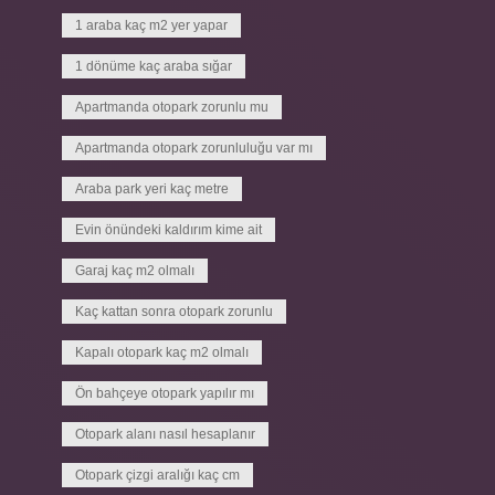
1 araba kaç m2 yer yapar
1 dönüme kaç araba sığar
Apartmanda otopark zorunlu mu
Apartmanda otopark zorunluluğu var mı
Araba park yeri kaç metre
Evin önündeki kaldırım kime ait
Garaj kaç m2 olmalı
Kaç kattan sonra otopark zorunlu
Kapalı otopark kaç m2 olmalı
Ön bahçeye otopark yapılır mı
Otopark alanı nasıl hesaplanır
Otopark çizgi aralığı kaç cm