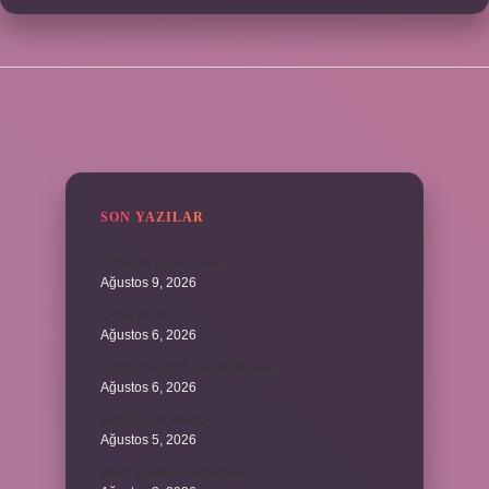
SIDEBAR
SON YAZILAR
Urfalı’da kaç kişi var ?
Ağustos 9, 2026
Cizye nedir ?
Ağustos 6, 2026
Kulplu beygirin kaç kulbu var ?
Ağustos 6, 2026
Avcılık spor mudur ?
Ağustos 5, 2026
Allah’ın ahlak ne demek ?