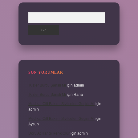
Arama
SON YORUMLAR
İKizler Burcu Şanslı Mı
için
admin
İKizler Burcu Şanslı Mı
için
Rana
Medikal Cilt Bakımı Sivilceleri Geçirir Mi
için
admin
Medikal Cilt Bakımı Sivilceleri Geçirir Mi
için
Aysun
Doru At Hangi Renk Olur
için
admin