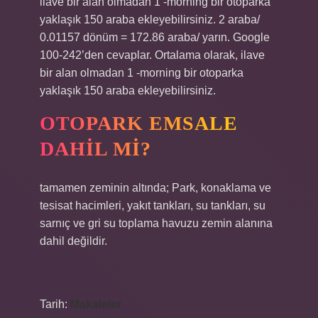
ilave bir alan olmadan 1 -morning bir otoparka
yaklaşık 150 araba ekleyebilirsiniz. 2 araba/
0.01157 dönüm = 172.86 araba/ yarın. Google
100-242’den cevaplar. Ortalama olarak, ilave
bir alan olmadan 1 -morning bir otoparka
yaklaşık 150 araba ekleyebilirsiniz.
OTOPARK EMSALE
DAHIL MI?
tamamen zeminin altında; Park, konaklama ve
tesisat hacimleri, yakıt tankları, su tankları, su
sarnıç ve gri su toplama havuzu zemin alanına
dahil değildir.
Tarih:
Makaleler