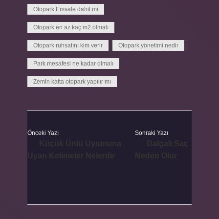
Otopark Emsale dahil mi
Otopark en az kaç m2 olmalı
Otopark ruhsatını kim verir
Otopark yönetimi nedir
Park mesafesi ne kadar olmalı
Zemin katta otopark yapılır mı
Önceki Yazı
Sonraki Yazı
Küçük Ünlü Uyumuna
Dalgalı Saç
Uyan Kelimeler Nelerdir
Neden Olur