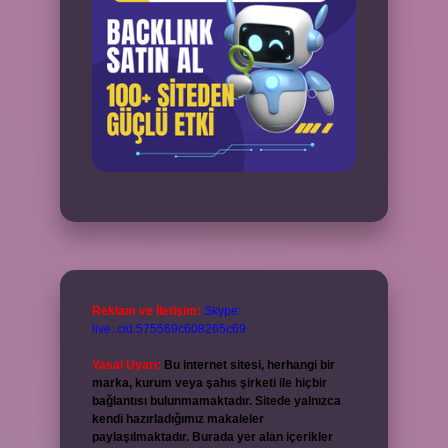
Reklam ve İletişim:
Skype:
live:.cid.575569c608265c69
Yasal Uyarı:
Bu internet sitesi, herhangi bir
marka, kurum veya şahıs şirketi ile hiçbir
bağlantısı bulunmamaktadır. Sitede yalnızca
kendi hazırladığımız makaleler
paylaşılmaktadır. Burada yer alan içerikler