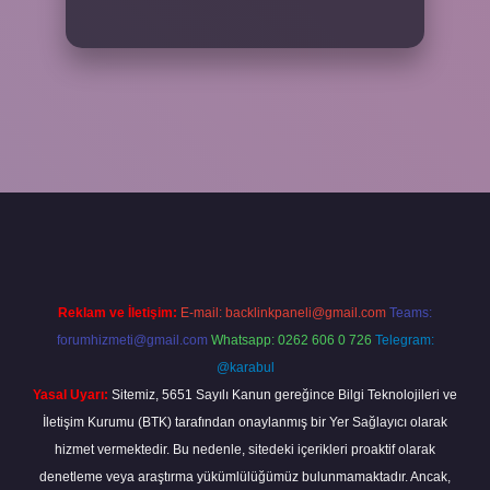
 giriş
ilbet yeni giriş
grandoperabet
betexper
Reklam ve İletişim:
E-mail:
backlinkpaneli@gmail.com
Teams:
forumhizmeti@gmail.com
Whatsapp: 0262 606 0 726
Telegram:
@karabul
Yasal Uyarı:
Sitemiz, 5651 Sayılı Kanun gereğince Bilgi Teknolojileri ve
İletişim Kurumu (BTK) tarafından onaylanmış bir Yer Sağlayıcı olarak
hizmet vermektedir. Bu nedenle, sitedeki içerikleri proaktif olarak
denetleme veya araştırma yükümlülüğümüz bulunmamaktadır. Ancak,