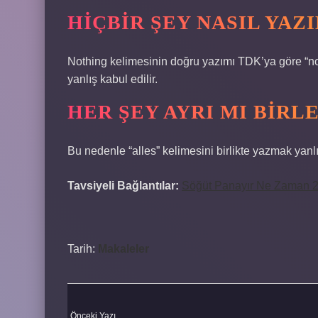
HIÇBIR ŞEY NASIL YAZI
Nothing kelimesinin doğru yazımı TDK’ya göre “not
yanlış kabul edilir.
HER ŞEY AYRI MI BIRLE
Bu nedenle “alles” kelimesini birlikte yazmak yanlı
Tavsiyeli Bağlantılar:
Söğüt Panayır Ne Zaman 
Tarih:
Makaleler
Önceki Yazı