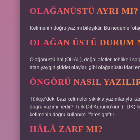
OLAĞANÜSTÜ AYRI MI?
Kelimenin doğru yazımı bileşiktir. Bu nedenle “ol
OLAĞAN ÜSTÜ DURUM 
Olağanüstü hal (OHAL), doğal afetler, tehlikeli sal
atan yaygın şiddet olayları gibi olağanüstü idari
ÖNGÖRÜ NASIL YAZILI
Türkçe’deki bazı kelimeler sıklıkla yazımlarıyla karı
doğru yazımı nedir? Türk Dil Kurumu’nun (TDK) kıla
kelimenin doğru kullanımı “foresight”tır.
HÂLÂ ZARF MI?