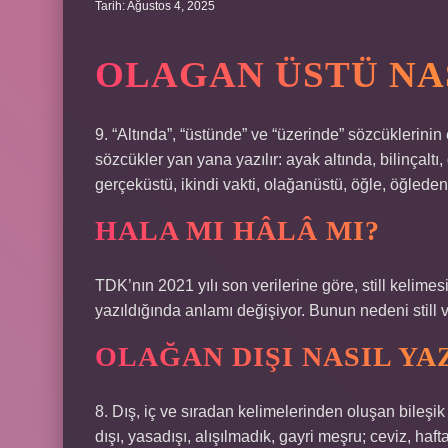
Tarih: Ağustos 4, 2025
OLAGAN ÜSTÜ NAS
9. “Altında”, “üstünde” ve “üzerinde” sözcüklerinin 
sözcükler yan yana yazılır: ayak altında, bilinçaltı,
gerçeküstü, ikindi vakti, olağanüstü, öğle, öğled
HALA MI HÂLÂ MI?
TDK’nın 2021 yılı son verilerine göre, still kelimes
yazıldığında anlamı değişiyor. Bunun nedeni still v
OLAĞAN DIŞI NASIL YA
8. Dış, iç ve sıradan kelimelerinden oluşan bileşik k
dışı, yasadışı, alışılmadık, gayri meşru; ceviz, hafta 