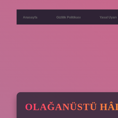
Anasayfa
Gizlilik Politikası
Yasal Uyarı
OLAĞANÜSTÜ HÂL