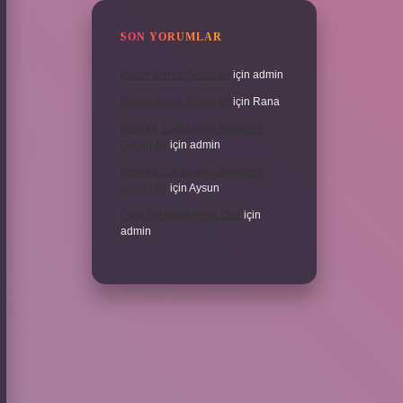
SON YORUMLAR
İKizler Burcu Şanslı Mı
için
admin
İKizler Burcu Şanslı Mı
için
Rana
Medikal Cilt Bakımı Sivilceleri
Geçirir Mi
için
admin
Medikal Cilt Bakımı Sivilceleri
Geçirir Mi
için
Aysun
Doru At Hangi Renk Olur
için
admin