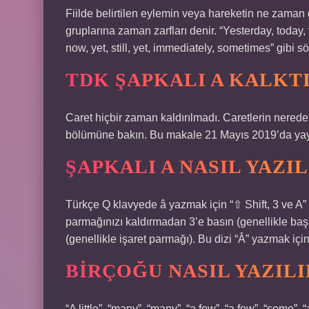
Fiilde belirtilen eylemin veya hareketin ne zaman 
gruplarına zaman zarfları denir. “Yesterday, today, t
now, yet, still, yet, immediately, sometimes” gibi s
TDK ŞAPKALI A KALKTI
Caret hiçbir zaman kaldırılmadı. Caretlerin nerede 
bölümüne bakın. Bu makale 21 Mayıs 2019’da yay
ŞAPKALI A NASIL YAZIL
Türkçe Q klavyede â yazmak için “⇧ Shift, 3 ve A” 
parmağınızı kaldırmadan 3’e basın (genellikle ba
(genellikle işaret parmağı). Bu dizi “Â” yazmak için 
BIRÇOĞU NASIL YAZILI
“A little”, “many”, “many”, “a few”, “a few”, “some”, 