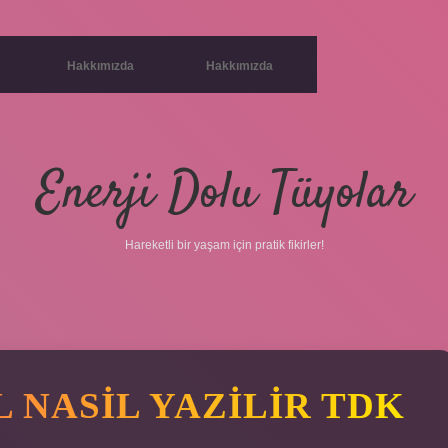
Hakkımızda
Hakkımızda
Enerji Dolu Tüyolar
Hareketli bir yaşam için pratik fikirler!
 NASIL YAZILIR TDK