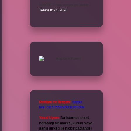
300000 TL’nin vergisi ne kadar ?
Temmuz 24, 2026
Reklam ve İletişim:
Skype:
live:.cid.575569c608265c69
Yasal Uyarı:
Bu internet sitesi,
herhangi bir marka, kurum veya
şahıs şirketi ile hiçbir bağlantısı