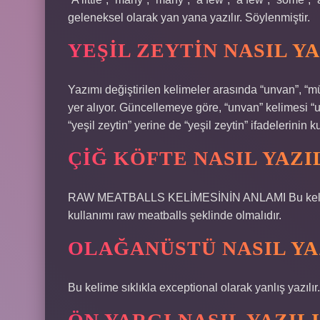
geleneksel olarak yan yana yazılır. Söylenmiştir.
YEŞIL ZEYTIN NASIL YA
Yazımı değiştirilen kelimeler arasında “unvan”, “müt
yer alıyor. Güncellemeye göre, “unvan” kelimesi “unv
“yeşil zeytin” yerine de “yeşil zeytin” ifadelerinin k
ÇIĞ KÖFTE NASIL YAZI
RAW MEATBALLS KELİMESİNİN ANLAMI Bu kelime sık
kullanımı raw meatballs şeklinde olmalıdır.
OLAĞANÜSTÜ NASIL YA
Bu kelime sıklıkla exceptional olarak yanlış yazılı