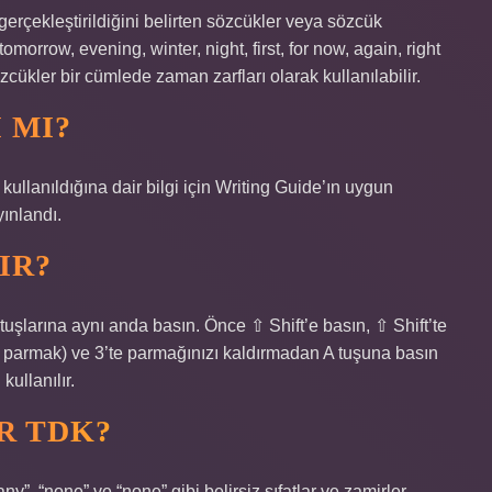
gerçekleştirildiğini belirten sözcükler veya sözcük
omorrow, evening, winter, night, first, for now, again, right
özcükler bir cümlede zaman zarfları olarak kullanılabilir.
 MI?
kullanıldığına dair bilgi için Writing Guide’ın uygun
ınlandı.
IR?
tuşlarına aynı anda basın. Önce ⇧ Shift’e basın, ⇧ Shift’te
ş parmak) ve 3’te parmağınızı kaldırmadan A tuşuna basın
kullanılır.
R TDK?
“any”, “none” ve “none” gibi belirsiz sıfatlar ve zamirler