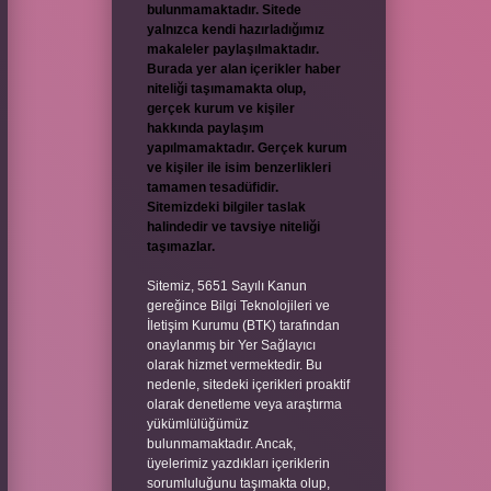
bulunmamaktadır. Sitede
yalnızca kendi hazırladığımız
makaleler paylaşılmaktadır.
Burada yer alan içerikler haber
niteliği taşımamakta olup,
gerçek kurum ve kişiler
hakkında paylaşım
yapılmamaktadır. Gerçek kurum
ve kişiler ile isim benzerlikleri
tamamen tesadüfidir.
Sitemizdeki bilgiler taslak
halindedir ve tavsiye niteliği
taşımazlar.
Sitemiz, 5651 Sayılı Kanun
gereğince Bilgi Teknolojileri ve
İletişim Kurumu (BTK) tarafından
onaylanmış bir Yer Sağlayıcı
olarak hizmet vermektedir. Bu
nedenle, sitedeki içerikleri proaktif
olarak denetleme veya araştırma
yükümlülüğümüz
bulunmamaktadır. Ancak,
üyelerimiz yazdıkları içeriklerin
sorumluluğunu taşımakta olup,