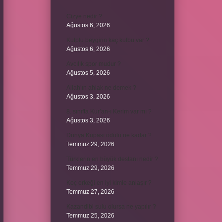
Cizye nedir ?
Ağustos 6, 2026
Kulplu beygirin kaç kulbu var ?
Ağustos 6, 2026
Avcılık spor mudur ?
Ağustos 5, 2026
Allah’ın ahlak ne demek ?
Ağustos 3, 2026
8. sınıfta Kur’an-ı Kerim var mı ?
Ağustos 3, 2026
Dünya Kupası ödülü ne kadar ?
Temmuz 29, 2026
Türklerin en büyük destanı nedir ?
Temmuz 29, 2026
Koç erkeği en iyi kimle anlaşır ?
Temmuz 27, 2026
Kazandibi sulu olursa ne yapılır ?
Temmuz 25, 2026