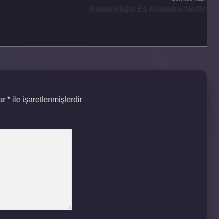
Kıskançlığın Eş Anlamlısı Nedir
lar
*
ile işaretlenmişlerdir