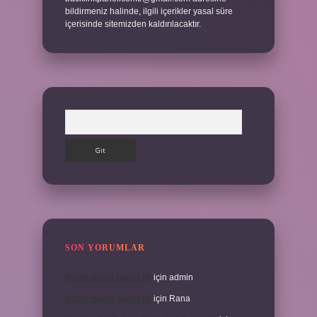
bildirmeniz halinde, ilgili içerikler yasal süre
içerisinde sitemizden kaldırılacaktır.
Arama
SON YORUMLAR
İKizler Burcu Şanslı Mı
için
admin
İKizler Burcu Şanslı Mı
için
Rana