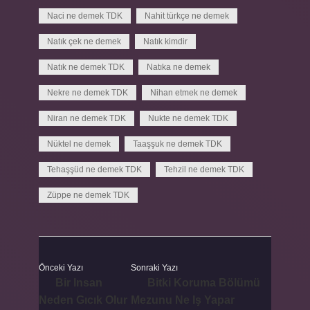
Naci ne demek TDK
Nahit türkçe ne demek
Natık çek ne demek
Natık kimdir
Natık ne demek TDK
Natıka ne demek
Nekre ne demek TDK
Nihan etmek ne demek
Niran ne demek TDK
Nukte ne demek TDK
Nüktel ne demek
Taaşşuk ne demek TDK
Tehaşşüd ne demek TDK
Tehzil ne demek TDK
Züppe ne demek TDK
Önceki Yazı
Sonraki Yazı
Bir Insan
Bitki Koruma Bölümü
Neden Gıcık Olur
Mezunu Ne Iş Yapar