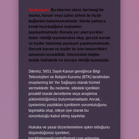
Yasal Uyarı:
Bu internet sitesi, herhangi bir
marka, kurum veya şahıs şirketi ile hiçbir
bağlantısı bulunmamaktadır. Sitede yalnızca
kendi hazırladığımız makaleler
paylaşılmaktadır. Burada yer alan içerikler
haber niteliği taşımamakta olup, gerçek kurum
ve kişiler hakkında paylaşım yapılmamaktadır.
Gerçek kurum ve kişiler ile isim benzerlikleri
tamamen tesadüfidir. Sitemizdeki bilgiler
taslak halindedir ve tavsiye niteliği taşımazlar.
Sitemiz, 5651 Sayılı Kanun gereğince Bilgi
Teknolojileri ve İletişim Kurumu (BTK) tarafından
onaylanmış bir Yer Sağlayıcı olarak hizmet
vermektedir. Bu nedenle, sitedeki içerikleri
proaktif olarak denetleme veya araştırma
yükümlülüğümüz bulunmamaktadır. Ancak,
üyelerimiz yazdıkları içeriklerin sorumluluğunu
taşımakta olup, siteye üye olarak bu
sorumluluğu kabul etmiş sayılırlar.
Hukuka ve yasal düzenlemelere aykırı olduğunu
düşündüğünüz içerikleri,
backlinkpanelicomtr@gmail.com
adresine