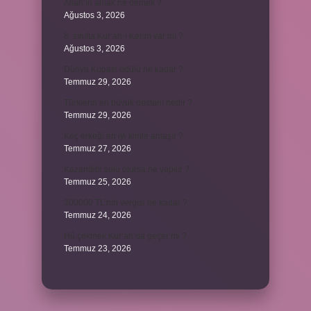
Allah’ın ahlak ne demek ?
Ağustos 3, 2026
8. sınıfta Kur’an-ı Kerim var mı ?
Ağustos 3, 2026
Dünya Kupası ödülü ne kadar ?
Temmuz 29, 2026
Türklerin en büyük destanı nedir ?
Temmuz 29, 2026
Koç erkeği en iyi kimle anlaşır ?
Temmuz 27, 2026
Kazandibi sulu olursa ne yapılır ?
Temmuz 25, 2026
300000 TL’nin vergisi ne kadar ?
Temmuz 24, 2026
Hû çekmek Kur’an’da geçer mi ?
Temmuz 23, 2026