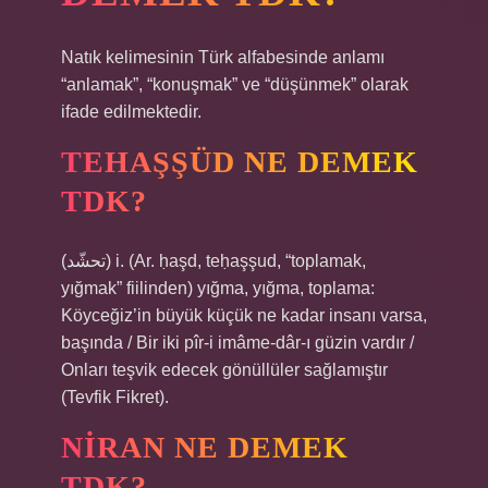
Natık kelimesinin Türk alfabesinde anlamı
“anlamak”, “konuşmak” ve “düşünmek” olarak
ifade edilmektedir.
TEHAŞŞÜD NE DEMEK
TDK?
(ﺗﺤﺸّﺪ) i. (Ar. ḥaşd, teḥaşşud, “toplamak,
yığmak” fiilinden) yığma, yığma, toplama:
Köyceğiz’in büyük küçük ne kadar insanı varsa,
başında / Bir iki pîr-i imâme-dâr-ı güzin vardır /
Onları teşvik edecek gönüllüler sağlamıştır
(Tevfik Fikret).
NIRAN NE DEMEK
TDK?