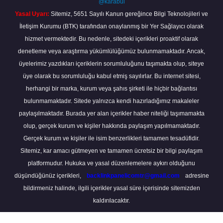
@karabul
Yasal Uyarı:
Sitemiz, 5651 Sayılı Kanun gereğince Bilgi Teknolojileri ve
İletişim Kurumu (BTK) tarafından onaylanmış bir Yer Sağlayıcı olarak
hizmet vermektedir. Bu nedenle, sitedeki içerikleri proaktif olarak
denetleme veya araştırma yükümlülüğümüz bulunmamaktadır. Ancak,
üyelerimiz yazdıkları içeriklerin sorumluluğunu taşımakta olup, siteye
üye olarak bu sorumluluğu kabul etmiş sayılırlar. Bu internet sitesi,
herhangi bir marka, kurum veya şahıs şirketi ile hiçbir bağlantısı
bulunmamaktadır. Sitede yalnızca kendi hazırladığımız makaleler
paylaşılmaktadır. Burada yer alan içerikler haber niteliği taşımamakta
olup, gerçek kurum ve kişiler hakkında paylaşım yapılmamaktadır.
Gerçek kurum ve kişiler ile isim benzerlikleri tamamen tesadüfidir.
Sitemiz, kar amacı gütmeyen ve tamamen ücretsiz bir bilgi paylaşım
platformudur. Hukuka ve yasal düzenlemelere aykırı olduğunu
düşündüğünüz içerikleri,
backlinkpanelicomtr@gmail.com
adresine
bildirmeniz halinde, ilgili içerikler yasal süre içerisinde sitemizden
kaldırılacaktır.
Scro