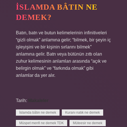
İSLAMDA BÂTIN NE
DEMEK?
Batın, batn ve butun kelimelerinin infinitiveleri
“gizli olmak” anlamına gelir; “bilmek, bir şeyin iç
işleyişini ve bir kişinin sırlarını bilmek”
anlamına gelir. Batn veya bütünün zıttı olan
zuhur kelimesinin anlamları arasında “açık ve
belirgin olmak” ve “farkında olmak” gibi
anlamlar da yer alır.
Tarih:
Makaleler
İslamda bâtın ne demek
Kuranı natık ne demek
Müspet menfi ne demek TDK
Müteesir ne demek