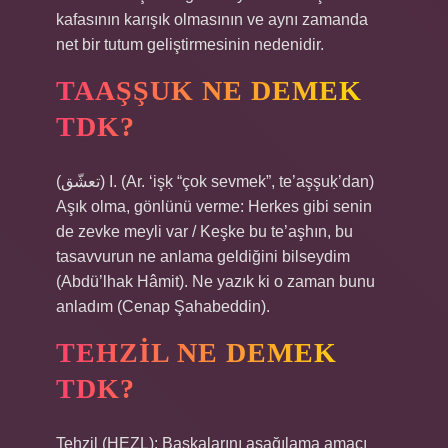
kafasının karışık olmasının ve aynı zamanda
net bir tutum geliştirmesinin nedenidir.
TAAŞŞUK NE DEMEK
TDK?
(ﺗﻌﺸّﻖ) I. (Ar. ‘işḳ “çok sevmek”, te’aşşuḳ’dan)
Aşık olma, gönlünü verme: Herkes gibi senin
de zevke meyli var / Keşke bu te’aşhın, bu
tasavvurun ne anlama geldiğini bilseydim
(Abdü’lhak Hâmit). Ne yazık ki o zaman bunu
anladım (Cenap Şahabeddin).
TEHZIL NE DEMEK
TDK?
Tehzil (HEZL): Başkalarını aşağılama amacı