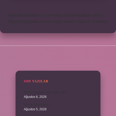
https://rosmedforum.com
https://btibbimedikal.com.tr
https://megaplan.com.tr
knight online
nttgame
Sitemap
SIDEBAR
SON YAZILAR
Kulplu beygirin kaç kulbu var ?
Ağustos 6, 2026
Avcılık spor mudur ?
Ağustos 5, 2026