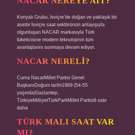
NACAR NEREYE AIT?
Konyalı Grubu, İsviçre’de doğan ve yaklaşık bir
asırdır İsviçre saat sektörünün anlayışıyla
olgunlaşan NACAR markasıyla Türk
tüketicisine modern teknolojinin tüm
avantajlarını sunmaya devam ediyor.
NACAR NERELI?
Cuma NacarMillet Partisi Genel
BaşkanıDoğum tarihi1969 (54-55
yaşında)Gaziantep,
TürkiyeMilliyetTürkPartiMillet Partisi6 satır
daha
TÜRK MALI SAAT VAR
MI?