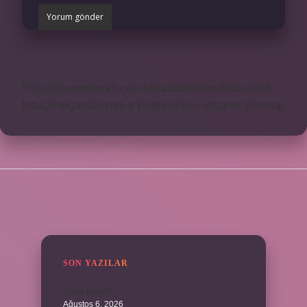
https://rosmedforum.com
https://btibbimedikal.com.tr
https://megaplan.com.tr
knight online
nttgame
Sitemap
SIDEBAR
SON YAZILAR
Cizye nedir ?
Ağustos 6, 2026