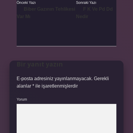
Önceki Yazı
Sonraki Yazı
Biber Gazının Tehlikesi
F K Ve Pd Dd
Var Mı
Nedir
Bir yanıt yazın
E-posta adresiniz yayınlanmayacak.
Gerekli
alanlar
*
ile işaretlenmişlerdir
Yorum