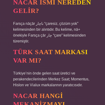
NACAR ISMI NEREDEN
GELIR?
Farsça nāçār ناچار “çaresiz, çözüm yok”
kelimesinden bir alıntıdır. Bu kelime, nā+
önekiyle Farsça çār چار “çare” kelimesinden
türemiştir.
TÜRK SAAT MARKASI
VAR MI?
Türkiye’nin önde gelen saat üretici ve
perakendecilerinden Merkez Saat; Momentus,
Hislon ve Vialux markalarının yaratıcısıdır.
NACAR HANGI
MEKANIZMAYI