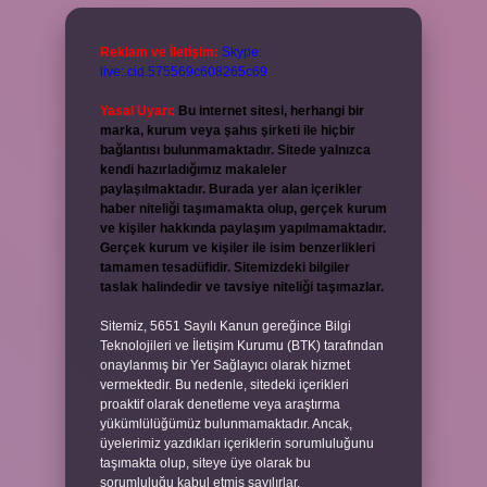
Reklam ve İletişim:
Skype:
live:.cid.575569c608265c69
Yasal Uyarı:
Bu internet sitesi, herhangi bir
marka, kurum veya şahıs şirketi ile hiçbir
bağlantısı bulunmamaktadır. Sitede yalnızca
kendi hazırladığımız makaleler
paylaşılmaktadır. Burada yer alan içerikler
haber niteliği taşımamakta olup, gerçek kurum
ve kişiler hakkında paylaşım yapılmamaktadır.
Gerçek kurum ve kişiler ile isim benzerlikleri
tamamen tesadüfidir. Sitemizdeki bilgiler
taslak halindedir ve tavsiye niteliği taşımazlar.
Sitemiz, 5651 Sayılı Kanun gereğince Bilgi
Teknolojileri ve İletişim Kurumu (BTK) tarafından
onaylanmış bir Yer Sağlayıcı olarak hizmet
vermektedir. Bu nedenle, sitedeki içerikleri
proaktif olarak denetleme veya araştırma
yükümlülüğümüz bulunmamaktadır. Ancak,
üyelerimiz yazdıkları içeriklerin sorumluluğunu
taşımakta olup, siteye üye olarak bu
sorumluluğu kabul etmiş sayılırlar.