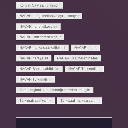
Konyalı Saat sahibi kimdir
NACAR hangi mekanizmayı kullanıyor
NACAR hangi ülkeye ait
NACAR ismi nereden gelir
NACAR marka saat kaliteli mi
NACAR nereli
NACAR nereye ait
NACAR Saat nerenin Mali
NACAR Saatin sahibi kim
NACAR Türk mali mi
NACAR Türk malı mı
Saatin orijinal olup olmadığı nereden anlaşılır
Türk malı saat var mı
Türk saat markası var mı