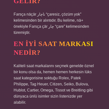
GELIR?
Farsça nāçār ناچار “çaresiz, çözüm yok”
kelimesinden bir alıntıdır. Bu kelime, nā+
önekiyle Farsça çār چار “çare” kelimesinden
türemiştir.
EN IYI SAAT MARKASI
NEDIR?
Kaliteli saat markalarını seçmek genelde öznel
bir konu olsa da, hemen hemen herkesin lüks
saat kategorisine soktuğu Rolex, Patek
Philippe, Tag Heuer, Citizen, Seiko, Bulova,
Hublot, Cartier, Omega, Tissot ve Breitling gibi
dünyaca ünlü isimler sizin listenizde yer
alabilir.